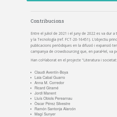
Contribucions
Entre el juliol de 2021 i el juny de 2022 es va dur a
y la Tecnología (ref. FCT-20-16451). L’objectiu princi
publicacions periòdiques en la difusió i expansió t
campanya de crowdsourcing que, en paral•lel, va perm
Han col•laborat en el projecte “Literatura i societat:
Claudi Aventín-Boya
Laia Cabal Guarro
Anna M. Corredor
Ricard Giramé
Jordi Manent
Lluís Obiols Perearnau
Òscar Pérez Silvestre
Ramón Santonja Alarcón
Magí Sunyer