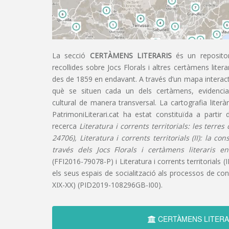
La secció
CERTÀMENS LITERARIS
és un repositor
recollides sobre Jocs Florals i altres certàmens liter
des de 1859 en endavant. A través d’un mapa interacti
què se situen cada un dels certàmens, evidencian
cultural de manera transversal. La cartografia literàr
PatrimoniLiterari.cat ha estat constituïda a partir 
recerca
Literatura i corrents territorials: les terre
24706), Literatura i corrents territorials (II): la co
través dels Jocs Florals i certàmens literaris e
(FFI2016-79078-P) i Literatura i corrents territorials (III
els seus espais de socialització als processos de cons
XIX-XX) (PID2019-108296GB-I00).
CERTÀMENS LITERA