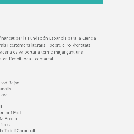
”, finançat per la Fundación Española para la Ciencia
 i certàmens literaris, i sobre el rol d’entitats i
iutadana es va portar a terme mitjançant una
 en l’àmbit local i comarcal.
ussé Rojas
udella
uera
ll
emartí Fort
íz-Ruano
irats
a Toffoli Carbonell