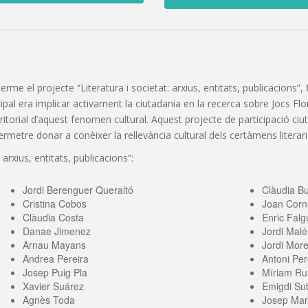
 terme el projecte “Literatura i societat: arxius, entitats, publicacions
pal era implicar activament la ciutadania en la recerca sobre Jocs Florals
erritorial d’aquest fenomen cultural. Aquest projecte de participació c
etre donar a conèixer la rellevància cultural dels certàmens literaris
 arxius, entitats, publicacions”:
Jordi Berenguer Queraltó
Clàudia B
Cristina Cobos
Joan Corn
Clàudia Costa
Enric Falg
Danae Jimenez
Jordi Malé
Arnau Mayans
Jordi More
Andrea Pereira
Antoni Per
Josep Puig Pla
Míriam Ru
Xavier Suárez
Emigdi Sub
Agnès Toda
Josep Mari