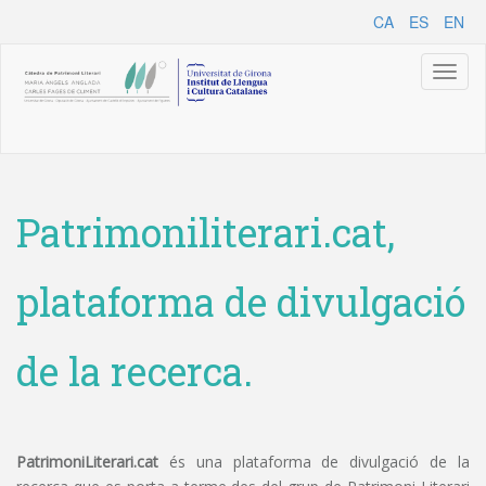
CA
ES
EN
Toggl
naviga
Patrimoniliterari.cat,
plataforma de divulgació
de la recerca.
PatrimoniLiterari.cat
és una plataforma de divulgació de la