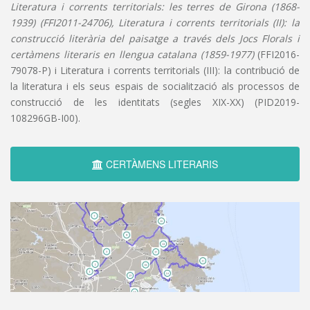
Literatura i corrents territorials: les terres de Girona (1868-
1939) (FFI2011-24706), Literatura i corrents territorials (II): la
construcció literària del paisatge a través dels Jocs Florals i
certàmens literaris en llengua catalana (1859-1977)
(FFI2016-
79078-P) i Literatura i corrents territorials (III): la contribució de
la literatura i els seus espais de socialització als processos de
construcció de les identitats (segles XIX-XX) (PID2019-
108296GB-I00).
CERTÀMENS LITERARIS