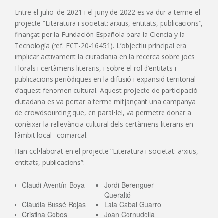
Entre el juliol de 2021 i el juny de 2022 es va dur a terme el
projecte “Literatura i societat: arxius, entitats, publicacions”,
finançat per la Fundación Española para la Ciencia y la
Tecnología (ref. FCT-20-16451). L’objectiu principal era
implicar activament la ciutadania en la recerca sobre Jocs
Florals i certàmens literaris, i sobre el rol d’entitats i
publicacions periòdiques en la difusió i expansió territorial
d’aquest fenomen cultural. Aquest projecte de participació
ciutadana es va portar a terme mitjançant una campanya
de crowdsourcing que, en paral•lel, va permetre donar a
conèixer la rellevància cultural dels certàmens literaris en
l’àmbit local i comarcal.
Han col•laborat en el projecte “Literatura i societat: arxius,
entitats, publicacions”:
Claudi Aventín-Boya
Jordi Berenguer
Queraltó
Clàudia Bussé Rojas
Laia Cabal Guarro
Cristina Cobos
Joan Cornudella