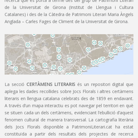
recerca que es porta a terme des del grup de Patrimoni Literari
de la Universitat de Girona (Institut de Llengua i Cultura
Catalanes) i des de la Càtedra de Patrimoni Literari Maria Àngels
Anglada – Carles Fages de Climent de la Universitat de Girona.
La secció
CERTÀMENS LITERARIS
és un repositori digital que
aplega les dades recollides sobre Jocs Florals i altres certàmens
literaris en llengua catalana celebrats des de 1859 en endavant.
A través d’un mapa interactiu es pot navegar pel territori en què
se situen cada un dels certàmens, evidenciant l’ebullició d’aquest
fenomen cultural de manera transversal. La cartografia literària
dels Jocs Florals disponible a PatrimoniLiterari.cat ha estat
constituïda a partir dels resultats dels projectes de recerca