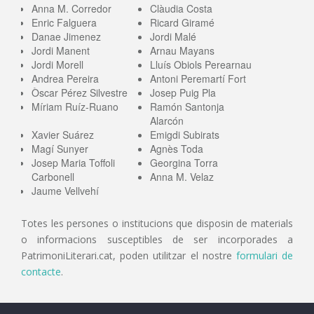
Anna M. Corredor
Clàudia Costa
Enric Falguera
Ricard Giramé
Danae Jimenez
Jordi Malé
Jordi Manent
Arnau Mayans
Jordi Morell
Lluís Obiols Perearnau
Andrea Pereira
Antoni Peremartí Fort
Òscar Pérez Silvestre
Josep Puig Pla
Míriam Ruíz-Ruano
Ramón Santonja
Alarcón
Xavier Suárez
Emigdi Subirats
Magí Sunyer
Agnès Toda
Josep Maria Toffoli
Georgina Torra
Carbonell
Anna M. Velaz
Jaume Vellvehí
Totes les persones o institucions que disposin de materials
o informacions susceptibles de ser incorporades a
PatrimoniLiterari.cat, poden utilitzar el nostre
formulari de
contacte
.