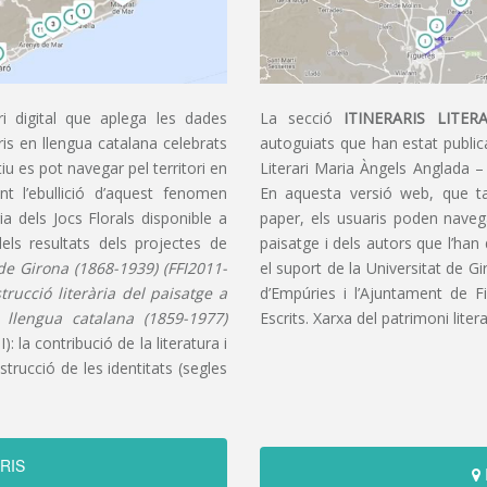
i digital que aplega les dades
La secció
ITINERARIS LITERA
aris en llengua catalana celebrats
autoguiats que han estat publica
u es pot navegar pel territori en
Literari Maria Àngels Anglada –
t l’ebullició d’aquest fenomen
En aquesta versió web, que t
ia dels Jocs Florals disponible a
paper, els usuaris poden navegar
dels resultats dels projectes de
paisatge i dels autors que l’han
s de Girona (1868-1939) (FFI2011-
el suport de la Universitat de G
nstrucció literària del paisatge a
d’Empúries i l’Ajuntament de F
n llengua catalana (1859-1977)
Escrits. Xarxa del patrimoni litera
): la contribució de la literatura i
trucció de les identitats (segles
RIS