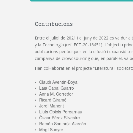
Contribucions
Entre el juliol de 2021 i el juny de 2022 es va dur a
y la Tecnología (ref. FCT-20-16451). L’objectiu princi
publicacions periòdiques en la difusió i expansió t
campanya de crowdsourcing que, en paral•lel, va perm
Han col•laborat en el projecte “Literatura i societat:
Claudi Aventín-Boya
Laia Cabal Guarro
Anna M. Corredor
Ricard Giramé
Jordi Manent
Lluís Obiols Perearnau
Òscar Pérez Silvestre
Ramón Santonja Alarcón
Magí Sunyer