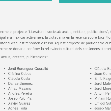
 terme el projecte “Literatura i societat: arxius, entitats, publicacions
pal era implicar activament la ciutadania en la recerca sobre Jocs Florals
erritorial d’aquest fenomen cultural. Aquest projecte de participació c
etre donar a conèixer la rellevància cultural dels certàmens literaris
 arxius, entitats, publicacions”:
Jordi Berenguer Queraltó
Clàudia B
Cristina Cobos
Joan Corn
Clàudia Costa
Enric Falg
Danae Jimenez
Jordi Malé
Arnau Mayans
Jordi More
Andrea Pereira
Antoni Per
Josep Puig Pla
Míriam Ru
Xavier Suárez
Emigdi Sub
Agnès Toda
Josep Mari