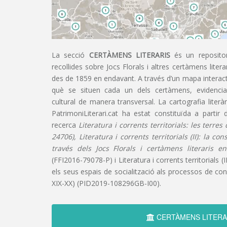
La secció
CERTÀMENS LITERARIS
és un repositor
recollides sobre Jocs Florals i altres certàmens liter
des de 1859 en endavant. A través d’un mapa interacti
què se situen cada un dels certàmens, evidencian
cultural de manera transversal. La cartografia literàr
PatrimoniLiterari.cat ha estat constituïda a partir 
recerca
Literatura i corrents territorials: les terre
24706), Literatura i corrents territorials (II): la co
través dels Jocs Florals i certàmens literaris e
(FFI2016-79078-P) i Literatura i corrents territorials (III
els seus espais de socialització als processos de cons
XIX-XX) (PID2019-108296GB-I00).
CERTÀMENS LITERA