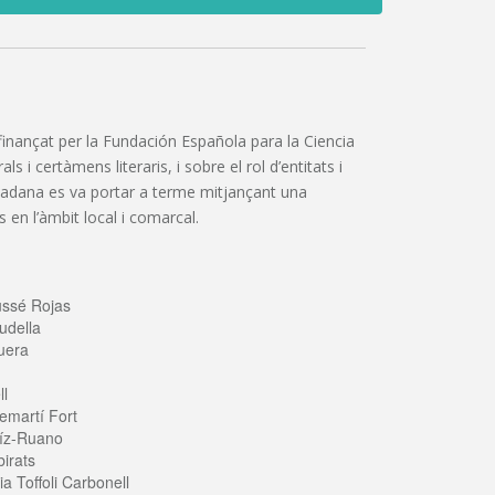
”, finançat per la Fundación Española para la Ciencia
 i certàmens literaris, i sobre el rol d’entitats i
iutadana es va portar a terme mitjançant una
 en l’àmbit local i comarcal.
ussé Rojas
udella
uera
ll
emartí Fort
íz-Ruano
irats
a Toffoli Carbonell