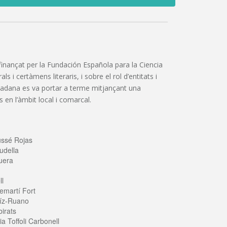
”, finançat per la Fundación Española para la Ciencia
 i certàmens literaris, i sobre el rol d’entitats i
iutadana es va portar a terme mitjançant una
 en l’àmbit local i comarcal.
ussé Rojas
udella
uera
ll
emartí Fort
íz-Ruano
irats
a Toffoli Carbonell