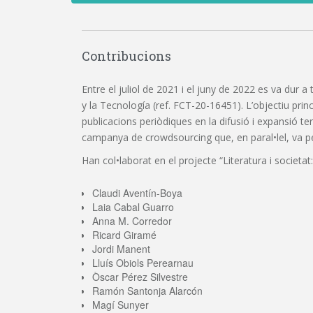
Contribucions
Entre el juliol de 2021 i el juny de 2022 es va dur a
y la Tecnología (ref. FCT-20-16451). L’objectiu princi
publicacions periòdiques en la difusió i expansió t
campanya de crowdsourcing que, en paral•lel, va perm
Han col•laborat en el projecte “Literatura i societat:
Claudi Aventín-Boya
Laia Cabal Guarro
Anna M. Corredor
Ricard Giramé
Jordi Manent
Lluís Obiols Perearnau
Òscar Pérez Silvestre
Ramón Santonja Alarcón
Magí Sunyer