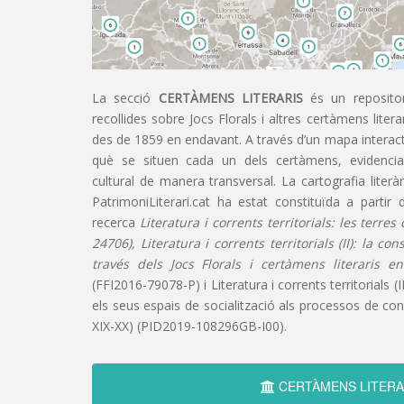
La secció
CERTÀMENS LITERARIS
és un repositor
recollides sobre Jocs Florals i altres certàmens liter
des de 1859 en endavant. A través d’un mapa interacti
què se situen cada un dels certàmens, evidencian
cultural de manera transversal. La cartografia literàr
PatrimoniLiterari.cat ha estat constituïda a partir 
recerca
Literatura i corrents territorials: les terre
24706), Literatura i corrents territorials (II): la co
través dels Jocs Florals i certàmens literaris e
(FFI2016-79078-P) i Literatura i corrents territorials (III
els seus espais de socialització als processos de cons
XIX-XX) (PID2019-108296GB-I00).
CERTÀMENS LITERA