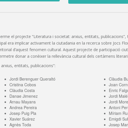
 terme el projecte “Literatura i societat: arxius, entitats, publicacions
pal era implicar activament la ciutadania en la recerca sobre Jocs Florals
erritorial d’aquest fenomen cultural. Aquest projecte de participació c
etre donar a conèixer la rellevància cultural dels certàmens literaris
 arxius, entitats, publicacions”:
Jordi Berenguer Queraltó
Clàudia B
Cristina Cobos
Joan Corn
Clàudia Costa
Enric Falg
Danae Jimenez
Jordi Malé
Arnau Mayans
Jordi More
Andrea Pereira
Antoni Per
Josep Puig Pla
Míriam Ru
Xavier Suárez
Emigdi Sub
Agnès Toda
Josep Mari