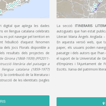
i digital que aplega les dades
La secció
ITINERARIS LITERA
aris en llengua catalana celebrats
autoguiats que han estat publica
u es pot navegar pel territori en
Literari Maria Àngels Anglada –
t l’ebullició d’aquest fenomen
En aquesta versió web, que t
ia dels Jocs Florals disponible a
paper, els usuaris poden navegar
dels resultats dels projectes de
paisatge i dels autors que l’han
s de Girona (1868-1939) (FFI2011-
el suport de la Universitat de G
nstrucció literària del paisatge a
d’Empúries i l’Ajuntament de F
n llengua catalana (1859-1977)
Escrits. Xarxa del patrimoni litera
): la contribució de la literatura i
trucció de les identitats (segles
RIS