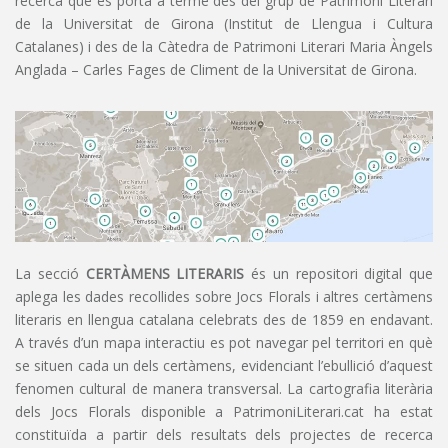
recerca que es porta a terme des del grup de Patrimoni Literari
de la Universitat de Girona (Institut de Llengua i Cultura
Catalanes) i des de la Càtedra de Patrimoni Literari Maria Àngels
Anglada – Carles Fages de Climent de la Universitat de Girona.
La secció
CERTÀMENS LITERARIS
és un repositori digital que
aplega les dades recollides sobre Jocs Florals i altres certàmens
literaris en llengua catalana celebrats des de 1859 en endavant.
A través d’un mapa interactiu es pot navegar pel territori en què
se situen cada un dels certàmens, evidenciant l’ebullició d’aquest
fenomen cultural de manera transversal. La cartografia literària
dels Jocs Florals disponible a PatrimoniLiterari.cat ha estat
constituïda a partir dels resultats dels projectes de recerca