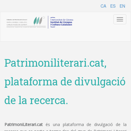
CA
ES
EN
Toggl
naviga
Patrimoniliterari.cat,
plataforma de divulgació
de la recerca.
PatrimoniLiterari.cat
és una plataforma de divulgació de la