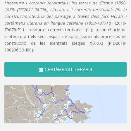
Literatura i corrents territorials: les terres de Girona (1868-
1939) (FFI2011-24706), Literatura i corrents territorials (II): la
construcció literària del paisatge a través dels Jocs Florals i
certàmens literaris en llengua catalana (1859-1977)
(FFI2016-
79078-P) i Literatura i corrents territorials (III): la contribució de
la literatura i els seus espais de socialització als processos de
construcció de les identitats (segles XIX-XX) (PID2019-
108296GB-I00).
CERTÀMENS LITERARIS