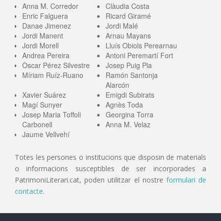
Anna M. Corredor
Clàudia Costa
Enric Falguera
Ricard Giramé
Danae Jimenez
Jordi Malé
Jordi Manent
Arnau Mayans
Jordi Morell
Lluís Obiols Perearnau
Andrea Pereira
Antoni Peremartí Fort
Òscar Pérez Silvestre
Josep Puig Pla
Míriam Ruíz-Ruano
Ramón Santonja
Alarcón
Xavier Suárez
Emigdi Subirats
Magí Sunyer
Agnès Toda
Josep Maria Toffoli
Georgina Torra
Carbonell
Anna M. Velaz
Jaume Vellvehí
Totes les persones o institucions que disposin de materials
o informacions susceptibles de ser incorporades a
PatrimoniLiterari.cat, poden utilitzar el nostre
formulari de
contacte
.