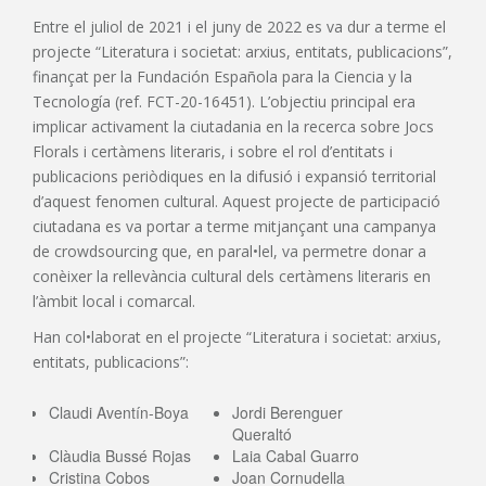
Entre el juliol de 2021 i el juny de 2022 es va dur a terme el
projecte “Literatura i societat: arxius, entitats, publicacions”,
finançat per la Fundación Española para la Ciencia y la
Tecnología (ref. FCT-20-16451). L’objectiu principal era
implicar activament la ciutadania en la recerca sobre Jocs
Florals i certàmens literaris, i sobre el rol d’entitats i
publicacions periòdiques en la difusió i expansió territorial
d’aquest fenomen cultural. Aquest projecte de participació
ciutadana es va portar a terme mitjançant una campanya
de crowdsourcing que, en paral•lel, va permetre donar a
conèixer la rellevància cultural dels certàmens literaris en
l’àmbit local i comarcal.
Han col•laborat en el projecte “Literatura i societat: arxius,
entitats, publicacions”:
Claudi Aventín-Boya
Jordi Berenguer
Queraltó
Clàudia Bussé Rojas
Laia Cabal Guarro
Cristina Cobos
Joan Cornudella