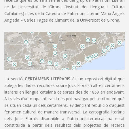
recerca que es porta a terme des del grup de Patrimoni Literari
de la Universitat de Girona (Institut de Llengua i Cultura
Catalanes) i des de la Càtedra de Patrimoni Literari Maria Àngels
Anglada – Carles Fages de Climent de la Universitat de Girona.
La secció
CERTÀMENS LITERARIS
és un repositori digital que
aplega les dades recollides sobre Jocs Florals i altres certàmens
literaris en llengua catalana celebrats des de 1859 en endavant.
A través d’un mapa interactiu es pot navegar pel territori en què
se situen cada un dels certàmens, evidenciant l’ebullició d’aquest
fenomen cultural de manera transversal. La cartografia literària
dels Jocs Florals disponible a PatrimoniLiterari.cat ha estat
constituïda a partir dels resultats dels projectes de recerca