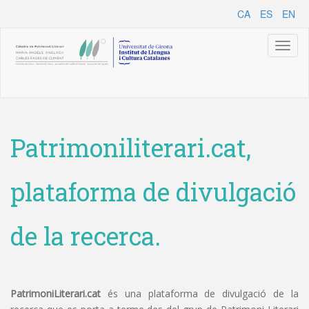
CA
ES
EN
Toggl
naviga
Patrimoniliterari.cat,
plataforma de divulgació
de la recerca.
PatrimoniLiterari.cat
és una plataforma de divulgació de la