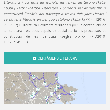
Literatura i corrents territorials: les terres de Girona (1868-
1939) (FFI2011-24706), Literatura i corrents territorials (II): la
construcció literària del paisatge a través dels Jocs Florals i
certàmens literaris en llengua catalana (1859-1977)
(FFI2016-
79078-P) i Literatura i corrents territorials (III): la contribució de
la literatura i els seus espais de socialització als processos de
construcció de les identitats (segles XIX-XX) (PID2019-
108296GB-I00).
CERTÀMENS LITERARIS