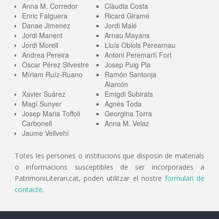
Anna M. Corredor
Clàudia Costa
Enric Falguera
Ricard Giramé
Danae Jimenez
Jordi Malé
Jordi Manent
Arnau Mayans
Jordi Morell
Lluís Obiols Perearnau
Andrea Pereira
Antoni Peremartí Fort
Òscar Pérez Silvestre
Josep Puig Pla
Míriam Ruíz-Ruano
Ramón Santonja
Alarcón
Xavier Suárez
Emigdi Subirats
Magí Sunyer
Agnès Toda
Josep Maria Toffoli
Georgina Torra
Carbonell
Anna M. Velaz
Jaume Vellvehí
Totes les persones o institucions que disposin de materials
o informacions susceptibles de ser incorporades a
PatrimoniLiterari.cat, poden utilitzar el nostre
formulari de
contacte
.