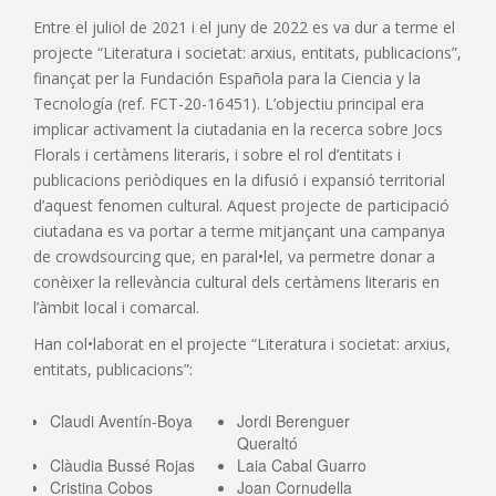
Entre el juliol de 2021 i el juny de 2022 es va dur a terme el
projecte “Literatura i societat: arxius, entitats, publicacions”,
finançat per la Fundación Española para la Ciencia y la
Tecnología (ref. FCT-20-16451). L’objectiu principal era
implicar activament la ciutadania en la recerca sobre Jocs
Florals i certàmens literaris, i sobre el rol d’entitats i
publicacions periòdiques en la difusió i expansió territorial
d’aquest fenomen cultural. Aquest projecte de participació
ciutadana es va portar a terme mitjançant una campanya
de crowdsourcing que, en paral•lel, va permetre donar a
conèixer la rellevància cultural dels certàmens literaris en
l’àmbit local i comarcal.
Han col•laborat en el projecte “Literatura i societat: arxius,
entitats, publicacions”:
Claudi Aventín-Boya
Jordi Berenguer
Queraltó
Clàudia Bussé Rojas
Laia Cabal Guarro
Cristina Cobos
Joan Cornudella