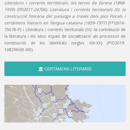
Literatura i corrents territorials: les terres de Girona (1868-
1939) (FFI2011-24706), Literatura i corrents territorials (II): la
construcció literària del paisatge a través dels Jocs Florals i
certàmens literaris en llengua catalana (1859-1977)
(FFI2016-
79078-P) i Literatura i corrents territorials (III): la contribució de
la literatura i els seus espais de socialització als processos de
construcció de les identitats (segles XIX-XX) (PID2019-
108296GB-I00).
CERTÀMENS LITERARIS