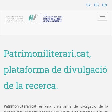
CA
ES
EN
Toggl
naviga
Patrimoniliterari.cat,
plataforma de divulgació
de la recerca.
PatrimoniLiterari.cat
és una plataforma de divulgació de la