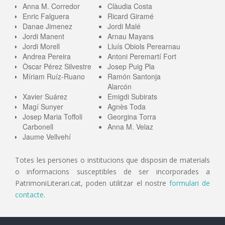
Anna M. Corredor
Clàudia Costa
Enric Falguera
Ricard Giramé
Danae Jimenez
Jordi Malé
Jordi Manent
Arnau Mayans
Jordi Morell
Lluís Obiols Perearnau
Andrea Pereira
Antoni Peremartí Fort
Òscar Pérez Silvestre
Josep Puig Pla
Míriam Ruíz-Ruano
Ramón Santonja
Alarcón
Xavier Suárez
Emigdi Subirats
Magí Sunyer
Agnès Toda
Josep Maria Toffoli
Georgina Torra
Carbonell
Anna M. Velaz
Jaume Vellvehí
Totes les persones o institucions que disposin de materials
o informacions susceptibles de ser incorporades a
PatrimoniLiterari.cat, poden utilitzar el nostre
formulari de
contacte
.