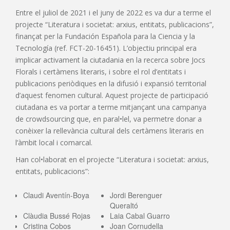
Entre el juliol de 2021 i el juny de 2022 es va dur a terme el
projecte “Literatura i societat: arxius, entitats, publicacions”,
finançat per la Fundación Española para la Ciencia y la
Tecnología (ref. FCT-20-16451). L’objectiu principal era
implicar activament la ciutadania en la recerca sobre Jocs
Florals i certàmens literaris, i sobre el rol d’entitats i
publicacions periòdiques en la difusió i expansió territorial
d’aquest fenomen cultural. Aquest projecte de participació
ciutadana es va portar a terme mitjançant una campanya
de crowdsourcing que, en paral•lel, va permetre donar a
conèixer la rellevància cultural dels certàmens literaris en
l’àmbit local i comarcal.
Han col•laborat en el projecte “Literatura i societat: arxius,
entitats, publicacions”:
Claudi Aventín-Boya
Jordi Berenguer
Queraltó
Clàudia Bussé Rojas
Laia Cabal Guarro
Cristina Cobos
Joan Cornudella