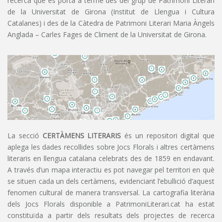
recerca que es porta a terme des del grup de Patrimoni Literari
de la Universitat de Girona (Institut de Llengua i Cultura
Catalanes) i des de la Càtedra de Patrimoni Literari Maria Àngels
Anglada – Carles Fages de Climent de la Universitat de Girona.
La secció
CERTÀMENS LITERARIS
és un repositori digital que
aplega les dades recollides sobre Jocs Florals i altres certàmens
literaris en llengua catalana celebrats des de 1859 en endavant.
A través d’un mapa interactiu es pot navegar pel territori en què
se situen cada un dels certàmens, evidenciant l’ebullició d’aquest
fenomen cultural de manera transversal. La cartografia literària
dels Jocs Florals disponible a PatrimoniLiterari.cat ha estat
constituïda a partir dels resultats dels projectes de recerca