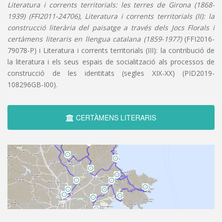
Literatura i corrents territorials: les terres de Girona (1868-
1939) (FFI2011-24706), Literatura i corrents territorials (II): la
construcció literària del paisatge a través dels Jocs Florals i
certàmens literaris en llengua catalana (1859-1977)
(FFI2016-
79078-P) i Literatura i corrents territorials (III): la contribució de
la literatura i els seus espais de socialització als processos de
construcció de les identitats (segles XIX-XX) (PID2019-
108296GB-I00).
CERTÀMENS LITERARIS