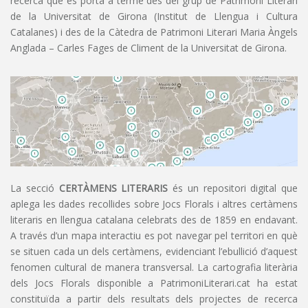
recerca que es porta a terme des del grup de Patrimoni Literari
de la Universitat de Girona (Institut de Llengua i Cultura
Catalanes) i des de la Càtedra de Patrimoni Literari Maria Àngels
Anglada – Carles Fages de Climent de la Universitat de Girona.
La secció
CERTÀMENS LITERARIS
és un repositori digital que
aplega les dades recollides sobre Jocs Florals i altres certàmens
literaris en llengua catalana celebrats des de 1859 en endavant.
A través d’un mapa interactiu es pot navegar pel territori en què
se situen cada un dels certàmens, evidenciant l’ebullició d’aquest
fenomen cultural de manera transversal. La cartografia literària
dels Jocs Florals disponible a PatrimoniLiterari.cat ha estat
constituïda a partir dels resultats dels projectes de recerca