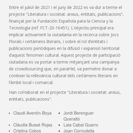
Entre el juliol de 2021 i el juny de 2022 es va dur a terme el
projecte “Literatura i societat: arxius, entitats, publicacions”,
finançat per la Fundación Española para la Ciencia y la
Tecnología (ref. FCT-20-16451). L’objectiu principal era
implicar activament la ciutadania en la recerca sobre Jocs
Florals i certàmens literaris, i sobre el rol d’entitats i
publicacions periòdiques en la difusió i expansió territorial
d’aquest fenomen cultural. Aquest projecte de participació
ciutadana es va portar a terme mitjançant una campanya
de crowdsourcing que, en paral•lel, va permetre donar a
conèixer la rellevància cultural dels certàmens literaris en
l’àmbit local i comarcal.
Han col•laborat en el projecte “Literatura i societat: arxius,
entitats, publicacions”:
Claudi Aventín-Boya
Jordi Berenguer
Queraltó
Clàudia Bussé Rojas
Laia Cabal Guarro
Cristina Cobos
Joan Cornudella