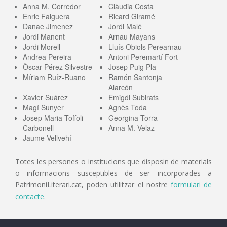
Anna M. Corredor
Clàudia Costa
Enric Falguera
Ricard Giramé
Danae Jimenez
Jordi Malé
Jordi Manent
Arnau Mayans
Jordi Morell
Lluís Obiols Perearnau
Andrea Pereira
Antoni Peremartí Fort
Òscar Pérez Silvestre
Josep Puig Pla
Míriam Ruíz-Ruano
Ramón Santonja
Alarcón
Xavier Suárez
Emigdi Subirats
Magí Sunyer
Agnès Toda
Josep Maria Toffoli
Georgina Torra
Carbonell
Anna M. Velaz
Jaume Vellvehí
Totes les persones o institucions que disposin de materials
o informacions susceptibles de ser incorporades a
PatrimoniLiterari.cat, poden utilitzar el nostre
formulari de
contacte
.