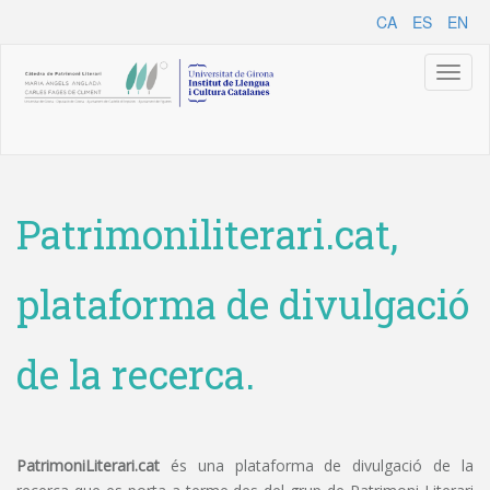
CA
ES
EN
Toggl
naviga
Patrimoniliterari.cat,
plataforma de divulgació
de la recerca.
PatrimoniLiterari.cat
és una plataforma de divulgació de la