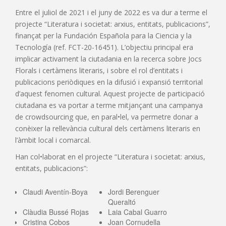
Entre el juliol de 2021 i el juny de 2022 es va dur a terme el
projecte “Literatura i societat: arxius, entitats, publicacions”,
finançat per la Fundación Española para la Ciencia y la
Tecnología (ref. FCT-20-16451). L’objectiu principal era
implicar activament la ciutadania en la recerca sobre Jocs
Florals i certàmens literaris, i sobre el rol d’entitats i
publicacions periòdiques en la difusió i expansió territorial
d’aquest fenomen cultural. Aquest projecte de participació
ciutadana es va portar a terme mitjançant una campanya
de crowdsourcing que, en paral•lel, va permetre donar a
conèixer la rellevància cultural dels certàmens literaris en
l’àmbit local i comarcal.
Han col•laborat en el projecte “Literatura i societat: arxius,
entitats, publicacions”:
Claudi Aventín-Boya
Jordi Berenguer
Queraltó
Clàudia Bussé Rojas
Laia Cabal Guarro
Cristina Cobos
Joan Cornudella