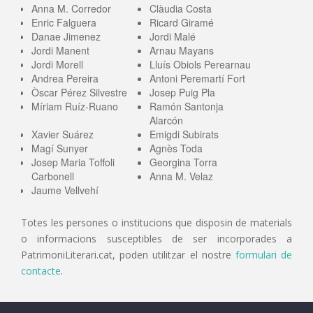
Anna M. Corredor
Clàudia Costa
Enric Falguera
Ricard Giramé
Danae Jimenez
Jordi Malé
Jordi Manent
Arnau Mayans
Jordi Morell
Lluís Obiols Perearnau
Andrea Pereira
Antoni Peremartí Fort
Òscar Pérez Silvestre
Josep Puig Pla
Míriam Ruíz-Ruano
Ramón Santonja
Alarcón
Xavier Suárez
Emigdi Subirats
Magí Sunyer
Agnès Toda
Josep Maria Toffoli
Georgina Torra
Carbonell
Anna M. Velaz
Jaume Vellvehí
Totes les persones o institucions que disposin de materials
o informacions susceptibles de ser incorporades a
PatrimoniLiterari.cat, poden utilitzar el nostre
formulari de
contacte
.