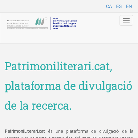
CA
ES
EN
Toggl
naviga
Patrimoniliterari.cat,
plataforma de divulgació
de la recerca.
PatrimoniLiterari.cat
és una plataforma de divulgació de la