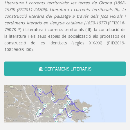
Literatura i corrents territorials: les terres de Girona (1868-
1939) (FFI2011-24706), Literatura i corrents territorials (II): la
construcció literària del paisatge a través dels Jocs Florals i
certàmens literaris en llengua catalana (1859-1977)
(FFI2016-
79078-P) i Literatura i corrents territorials (III): la contribució de
la literatura i els seus espais de socialització als processos de
construcció de les identitats (segles XIX-XX) (PID2019-
108296GB-I00).
CERTÀMENS LITERARIS