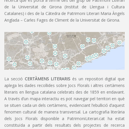
recerca que es porta a terme des del grup de Patrimoni Literari
de la Universitat de Girona (Institut de Llengua i Cultura
Catalanes) i des de la Càtedra de Patrimoni Literari Maria Àngels
Anglada – Carles Fages de Climent de la Universitat de Girona.
La secció
CERTÀMENS LITERARIS
és un repositori digital que
aplega les dades recollides sobre Jocs Florals i altres certàmens
literaris en llengua catalana celebrats des de 1859 en endavant.
A través d’un mapa interactiu es pot navegar pel territori en què
se situen cada un dels certàmens, evidenciant l’ebullició d’aquest
fenomen cultural de manera transversal. La cartografia literària
dels Jocs Florals disponible a PatrimoniLiterari.cat ha estat
constituïda a partir dels resultats dels projectes de recerca