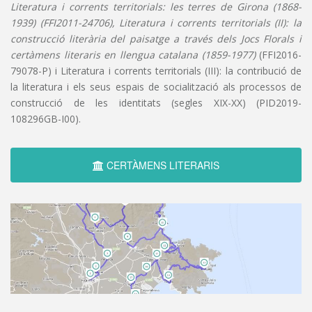
Literatura i corrents territorials: les terres de Girona (1868-
1939) (FFI2011-24706), Literatura i corrents territorials (II): la
construcció literària del paisatge a través dels Jocs Florals i
certàmens literaris en llengua catalana (1859-1977)
(FFI2016-
79078-P) i Literatura i corrents territorials (III): la contribució de
la literatura i els seus espais de socialització als processos de
construcció de les identitats (segles XIX-XX) (PID2019-
108296GB-I00).
CERTÀMENS LITERARIS