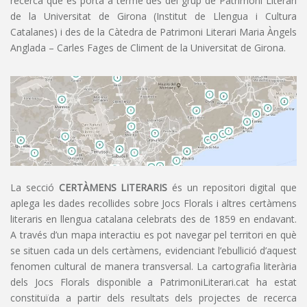
recerca que es porta a terme des del grup de Patrimoni Literari
de la Universitat de Girona (Institut de Llengua i Cultura
Catalanes) i des de la Càtedra de Patrimoni Literari Maria Àngels
Anglada – Carles Fages de Climent de la Universitat de Girona.
La secció
CERTÀMENS LITERARIS
és un repositori digital que
aplega les dades recollides sobre Jocs Florals i altres certàmens
literaris en llengua catalana celebrats des de 1859 en endavant.
A través d’un mapa interactiu es pot navegar pel territori en què
se situen cada un dels certàmens, evidenciant l’ebullició d’aquest
fenomen cultural de manera transversal. La cartografia literària
dels Jocs Florals disponible a PatrimoniLiterari.cat ha estat
constituïda a partir dels resultats dels projectes de recerca