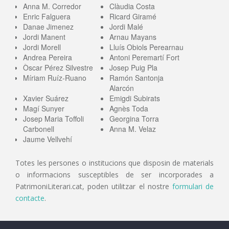
Anna M. Corredor
Clàudia Costa
Enric Falguera
Ricard Giramé
Danae Jimenez
Jordi Malé
Jordi Manent
Arnau Mayans
Jordi Morell
Lluís Obiols Perearnau
Andrea Pereira
Antoni Peremartí Fort
Òscar Pérez Silvestre
Josep Puig Pla
Míriam Ruíz-Ruano
Ramón Santonja
Alarcón
Xavier Suárez
Emigdi Subirats
Magí Sunyer
Agnès Toda
Josep Maria Toffoli
Georgina Torra
Carbonell
Anna M. Velaz
Jaume Vellvehí
Totes les persones o institucions que disposin de materials
o informacions susceptibles de ser incorporades a
PatrimoniLiterari.cat, poden utilitzar el nostre
formulari de
contacte
.