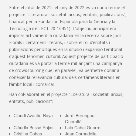
Entre el juliol de 2021 i el juny de 2022 es va dur a terme el
projecte “Literatura i societat: arxius, entitats, publicacions”,
finançat per la Fundación Española para la Ciencia y la
Tecnología (ref. FCT-20-16451). L’objectiu principal era
implicar activament la ciutadania en la recerca sobre Jocs
Florals i certàmens literaris, i sobre el rol d’entitats i
publicacions periòdiques en la difusió i expansió territorial
d’aquest fenomen cultural. Aquest projecte de participació
ciutadana es va portar a terme mitjançant una campanya
de crowdsourcing que, en paral•lel, va permetre donar a
conèixer la rellevància cultural dels certàmens literaris en
l’àmbit local i comarcal.
Han col•laborat en el projecte “Literatura i societat: arxius,
entitats, publicacions”:
Claudi Aventín-Boya
Jordi Berenguer
Queraltó
Clàudia Bussé Rojas
Laia Cabal Guarro
Cristina Cobos
Joan Cornudella