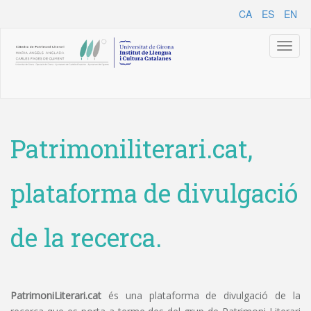
CA
ES
EN
Toggl
naviga
Patrimoniliterari.cat,
plataforma de divulgació
de la recerca.
PatrimoniLiterari.cat
és una plataforma de divulgació de la