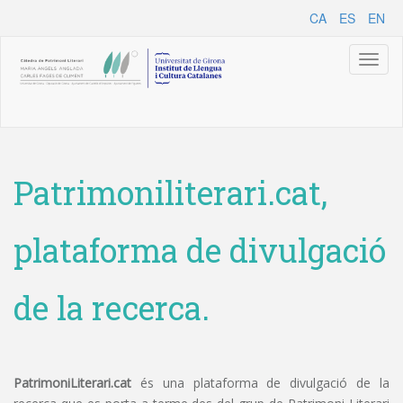
CA
ES
EN
Toggl
naviga
Patrimoniliterari.cat,
plataforma de divulgació
de la recerca.
PatrimoniLiterari.cat
és una plataforma de divulgació de la