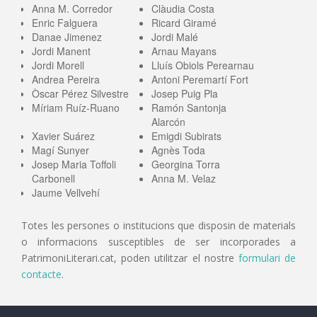
Anna M. Corredor
Clàudia Costa
Enric Falguera
Ricard Giramé
Danae Jimenez
Jordi Malé
Jordi Manent
Arnau Mayans
Jordi Morell
Lluís Obiols Perearnau
Andrea Pereira
Antoni Peremartí Fort
Òscar Pérez Silvestre
Josep Puig Pla
Míriam Ruíz-Ruano
Ramón Santonja
Alarcón
Xavier Suárez
Emigdi Subirats
Magí Sunyer
Agnès Toda
Josep Maria Toffoli
Georgina Torra
Carbonell
Anna M. Velaz
Jaume Vellvehí
Totes les persones o institucions que disposin de materials
o informacions susceptibles de ser incorporades a
PatrimoniLiterari.cat, poden utilitzar el nostre
formulari de
contacte
.