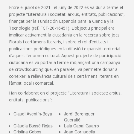
Entre el juliol de 2021 i el juny de 2022 es va dur a terme el
projecte “Literatura i societat: arxius, entitats, publicacions”,
finançat per la Fundación Española para la Ciencia y la
Tecnología (ref. FCT-20-16451). L’objectiu principal era
implicar activament la ciutadania en la recerca sobre Jocs
Florals i certàmens literaris, i sobre el rol d’entitats i
publicacions periòdiques en la difusió i expansió territorial
d’aquest fenomen cultural. Aquest projecte de participació
ciutadana es va portar a terme mitjançant una campanya
de crowdsourcing que, en paral•lel, va permetre donar a
conèixer la rellevància cultural dels certàmens literaris en
l’àmbit local i comarcal.
Han col•laborat en el projecte “Literatura i societat: arxius,
entitats, publicacions”:
Claudi Aventín-Boya
Jordi Berenguer
Queraltó
Clàudia Bussé Rojas
Laia Cabal Guarro
Cristina Cobos
Joan Cornudella