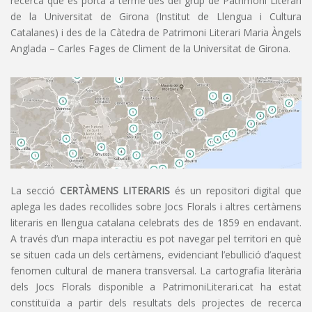
recerca que es porta a terme des del grup de Patrimoni Literari
de la Universitat de Girona (Institut de Llengua i Cultura
Catalanes) i des de la Càtedra de Patrimoni Literari Maria Àngels
Anglada – Carles Fages de Climent de la Universitat de Girona.
La secció
CERTÀMENS LITERARIS
és un repositori digital que
aplega les dades recollides sobre Jocs Florals i altres certàmens
literaris en llengua catalana celebrats des de 1859 en endavant.
A través d’un mapa interactiu es pot navegar pel territori en què
se situen cada un dels certàmens, evidenciant l’ebullició d’aquest
fenomen cultural de manera transversal. La cartografia literària
dels Jocs Florals disponible a PatrimoniLiterari.cat ha estat
constituïda a partir dels resultats dels projectes de recerca