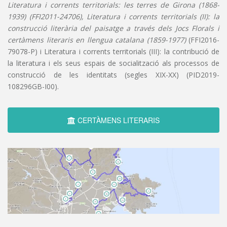
Literatura i corrents territorials: les terres de Girona (1868-
1939) (FFI2011-24706), Literatura i corrents territorials (II): la
construcció literària del paisatge a través dels Jocs Florals i
certàmens literaris en llengua catalana (1859-1977)
(FFI2016-
79078-P) i Literatura i corrents territorials (III): la contribució de
la literatura i els seus espais de socialització als processos de
construcció de les identitats (segles XIX-XX) (PID2019-
108296GB-I00).
CERTÀMENS LITERARIS