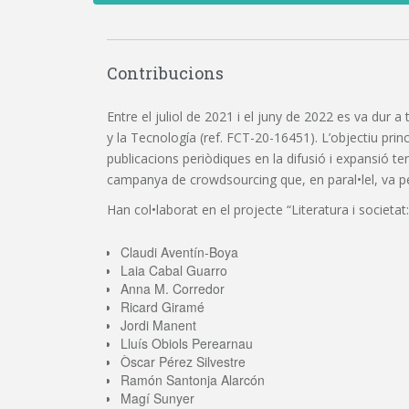
Contribucions
Entre el juliol de 2021 i el juny de 2022 es va dur a
y la Tecnología (ref. FCT-20-16451). L’objectiu princi
publicacions periòdiques en la difusió i expansió t
campanya de crowdsourcing que, en paral•lel, va perm
Han col•laborat en el projecte “Literatura i societat:
Claudi Aventín-Boya
Laia Cabal Guarro
Anna M. Corredor
Ricard Giramé
Jordi Manent
Lluís Obiols Perearnau
Òscar Pérez Silvestre
Ramón Santonja Alarcón
Magí Sunyer