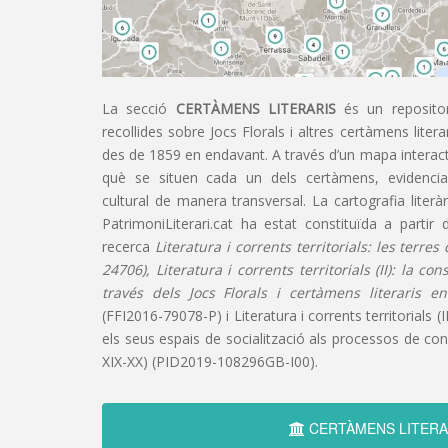
La secció
CERTÀMENS LITERARIS
és un repositor
recollides sobre Jocs Florals i altres certàmens liter
des de 1859 en endavant. A través d’un mapa interacti
què se situen cada un dels certàmens, evidencian
cultural de manera transversal. La cartografia literàr
PatrimoniLiterari.cat ha estat constituïda a partir 
recerca
Literatura i corrents territorials: les terre
24706), Literatura i corrents territorials (II): la co
través dels Jocs Florals i certàmens literaris e
(FFI2016-79078-P) i Literatura i corrents territorials (III
els seus espais de socialització als processos de cons
XIX-XX) (PID2019-108296GB-I00).
CERTÀMENS LITERA