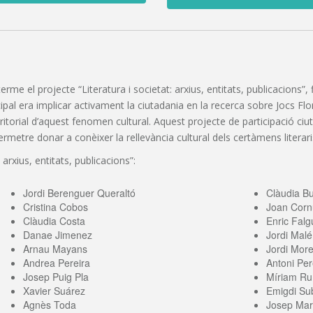
 terme el projecte “Literatura i societat: arxius, entitats, publicacions
pal era implicar activament la ciutadania en la recerca sobre Jocs Florals
erritorial d’aquest fenomen cultural. Aquest projecte de participació c
etre donar a conèixer la rellevància cultural dels certàmens literaris
 arxius, entitats, publicacions”:
Jordi Berenguer Queraltó
Clàudia B
Cristina Cobos
Joan Corn
Clàudia Costa
Enric Falg
Danae Jimenez
Jordi Malé
Arnau Mayans
Jordi More
Andrea Pereira
Antoni Per
Josep Puig Pla
Míriam Ru
Xavier Suárez
Emigdi Sub
Agnès Toda
Josep Mari