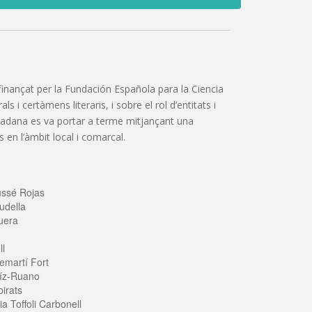
”, finançat per la Fundación Española para la Ciencia
 i certàmens literaris, i sobre el rol d’entitats i
iutadana es va portar a terme mitjançant una
 en l’àmbit local i comarcal.
ussé Rojas
udella
uera
ll
emartí Fort
íz-Ruano
irats
a Toffoli Carbonell