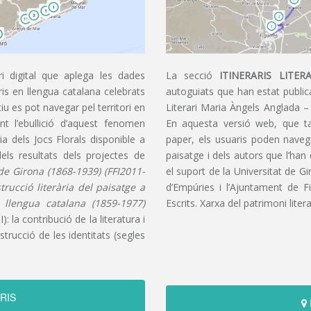
i digital que aplega les dades
La secció
ITINERARIS LITERA
aris en llengua catalana celebrats
autoguiats que han estat publica
u es pot navegar pel territori en
Literari Maria Àngels Anglada –
t l’ebullició d’aquest fenomen
En aquesta versió web, que t
ia dels Jocs Florals disponible a
paper, els usuaris poden navegar
dels resultats dels projectes de
paisatge i dels autors que l’han
s de Girona (1868-1939) (FFI2011-
el suport de la Universitat de G
nstrucció literària del paisatge a
d’Empúries i l’Ajuntament de F
n llengua catalana (1859-1977)
Escrits. Xarxa del patrimoni litera
): la contribució de la literatura i
trucció de les identitats (segles
RIS