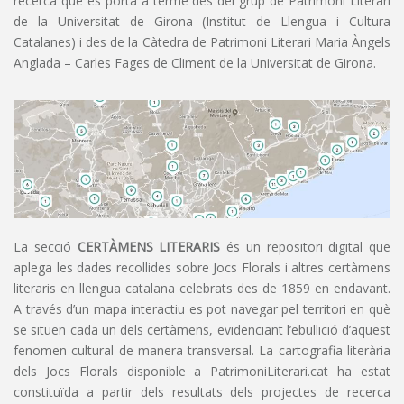
recerca que es porta a terme des del grup de Patrimoni Literari
de la Universitat de Girona (Institut de Llengua i Cultura
Catalanes) i des de la Càtedra de Patrimoni Literari Maria Àngels
Anglada – Carles Fages de Climent de la Universitat de Girona.
La secció
CERTÀMENS LITERARIS
és un repositori digital que
aplega les dades recollides sobre Jocs Florals i altres certàmens
literaris en llengua catalana celebrats des de 1859 en endavant.
A través d’un mapa interactiu es pot navegar pel territori en què
se situen cada un dels certàmens, evidenciant l’ebullició d’aquest
fenomen cultural de manera transversal. La cartografia literària
dels Jocs Florals disponible a PatrimoniLiterari.cat ha estat
constituïda a partir dels resultats dels projectes de recerca