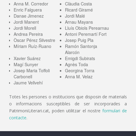
Anna M. Corredor
Clàudia Costa
Enric Falguera
Ricard Giramé
Danae Jimenez
Jordi Malé
Jordi Manent
Arnau Mayans
Jordi Morell
Lluís Obiols Perearnau
Andrea Pereira
Antoni Peremartí Fort
Òscar Pérez Silvestre
Josep Puig Pla
Míriam Ruíz-Ruano
Ramón Santonja
Alarcón
Xavier Suárez
Emigdi Subirats
Magí Sunyer
Agnès Toda
Josep Maria Toffoli
Georgina Torra
Carbonell
Anna M. Velaz
Jaume Vellvehí
Totes les persones o institucions que disposin de materials
o informacions susceptibles de ser incorporades a
PatrimoniLiterari.cat, poden utilitzar el nostre
formulari de
contacte
.