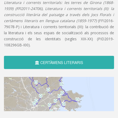
Literatura i corrents territorials: les terres de Girona (1868-
1939) (FFI2011-24706), Literatura i corrents territorials (II): la
construcció literària del paisatge a través dels Jocs Florals i
certàmens literaris en llengua catalana (1859-1977)
(FFI2016-
79078-P) i Literatura i corrents territorials (III): la contribució de
la literatura i els seus espais de socialització als processos de
construcció de les identitats (segles XIX-XX) (PID2019-
108296GB-I00).
CERTÀMENS LITERARIS