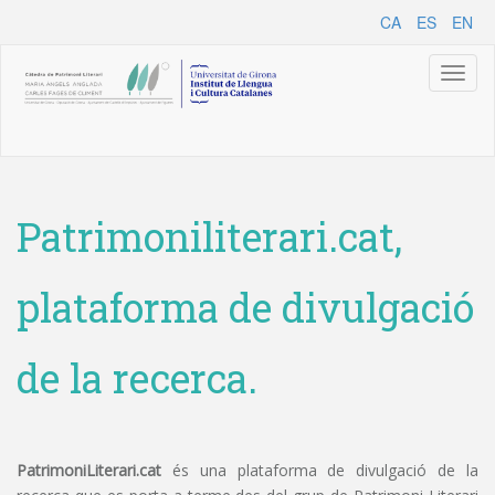
CA
ES
EN
Toggl
naviga
Patrimoniliterari.cat,
plataforma de divulgació
de la recerca.
PatrimoniLiterari.cat
és una plataforma de divulgació de la