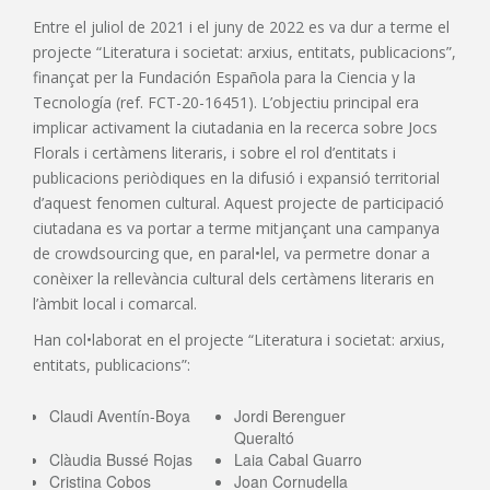
Entre el juliol de 2021 i el juny de 2022 es va dur a terme el
projecte “Literatura i societat: arxius, entitats, publicacions”,
finançat per la Fundación Española para la Ciencia y la
Tecnología (ref. FCT-20-16451). L’objectiu principal era
implicar activament la ciutadania en la recerca sobre Jocs
Florals i certàmens literaris, i sobre el rol d’entitats i
publicacions periòdiques en la difusió i expansió territorial
d’aquest fenomen cultural. Aquest projecte de participació
ciutadana es va portar a terme mitjançant una campanya
de crowdsourcing que, en paral•lel, va permetre donar a
conèixer la rellevància cultural dels certàmens literaris en
l’àmbit local i comarcal.
Han col•laborat en el projecte “Literatura i societat: arxius,
entitats, publicacions”:
Claudi Aventín-Boya
Jordi Berenguer
Queraltó
Clàudia Bussé Rojas
Laia Cabal Guarro
Cristina Cobos
Joan Cornudella