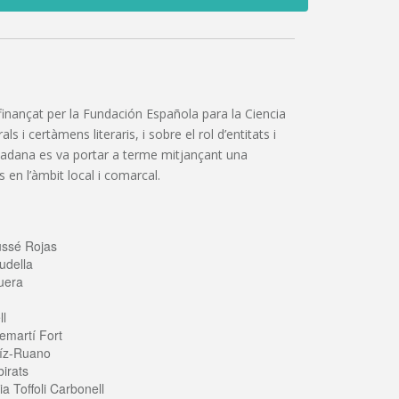
”, finançat per la Fundación Española para la Ciencia
 i certàmens literaris, i sobre el rol d’entitats i
iutadana es va portar a terme mitjançant una
 en l’àmbit local i comarcal.
ussé Rojas
udella
uera
ll
emartí Fort
íz-Ruano
irats
a Toffoli Carbonell