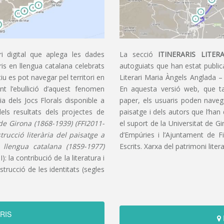
i digital que aplega les dades
La secció
ITINERARIS LITERA
aris en llengua catalana celebrats
autoguiats que han estat publica
u es pot navegar pel territori en
Literari Maria Àngels Anglada –
t l’ebullició d’aquest fenomen
En aquesta versió web, que t
ia dels Jocs Florals disponible a
paper, els usuaris poden navegar
dels resultats dels projectes de
paisatge i dels autors que l’han
s de Girona (1868-1939) (FFI2011-
el suport de la Universitat de G
nstrucció literària del paisatge a
d’Empúries i l’Ajuntament de F
n llengua catalana (1859-1977)
Escrits. Xarxa del patrimoni litera
): la contribució de la literatura i
trucció de les identitats (segles
RIS