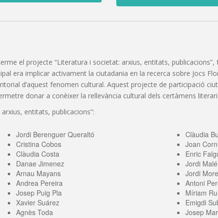
 terme el projecte “Literatura i societat: arxius, entitats, publicacions
pal era implicar activament la ciutadania en la recerca sobre Jocs Florals
erritorial d’aquest fenomen cultural. Aquest projecte de participació c
etre donar a conèixer la rellevància cultural dels certàmens literaris
 arxius, entitats, publicacions”:
Jordi Berenguer Queraltó
Clàudia B
Cristina Cobos
Joan Corn
Clàudia Costa
Enric Falg
Danae Jimenez
Jordi Malé
Arnau Mayans
Jordi More
Andrea Pereira
Antoni Per
Josep Puig Pla
Míriam Ru
Xavier Suárez
Emigdi Sub
Agnès Toda
Josep Mari