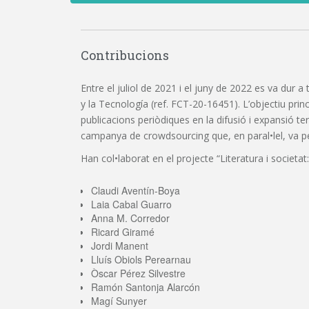
Contribucions
Entre el juliol de 2021 i el juny de 2022 es va dur a
y la Tecnología (ref. FCT-20-16451). L’objectiu princi
publicacions periòdiques en la difusió i expansió t
campanya de crowdsourcing que, en paral•lel, va perm
Han col•laborat en el projecte “Literatura i societat:
Claudi Aventín-Boya
Laia Cabal Guarro
Anna M. Corredor
Ricard Giramé
Jordi Manent
Lluís Obiols Perearnau
Òscar Pérez Silvestre
Ramón Santonja Alarcón
Magí Sunyer