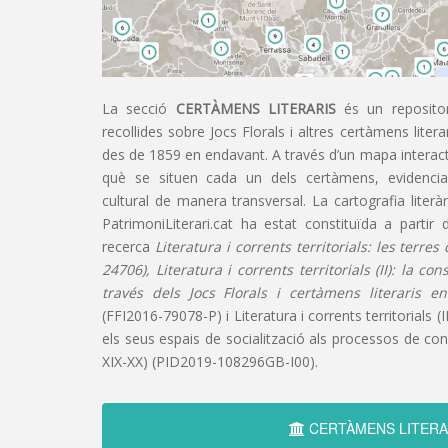
La secció
CERTÀMENS LITERARIS
és un repositor
recollides sobre Jocs Florals i altres certàmens liter
des de 1859 en endavant. A través d’un mapa interacti
què se situen cada un dels certàmens, evidencian
cultural de manera transversal. La cartografia literàr
PatrimoniLiterari.cat ha estat constituïda a partir 
recerca
Literatura i corrents territorials: les terre
24706), Literatura i corrents territorials (II): la co
través dels Jocs Florals i certàmens literaris e
(FFI2016-79078-P) i Literatura i corrents territorials (III
els seus espais de socialització als processos de cons
XIX-XX) (PID2019-108296GB-I00).
CERTÀMENS LITERA