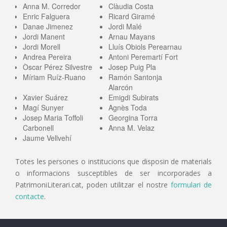
Anna M. Corredor
Clàudia Costa
Enric Falguera
Ricard Giramé
Danae Jimenez
Jordi Malé
Jordi Manent
Arnau Mayans
Jordi Morell
Lluís Obiols Perearnau
Andrea Pereira
Antoni Peremartí Fort
Òscar Pérez Silvestre
Josep Puig Pla
Míriam Ruíz-Ruano
Ramón Santonja
Alarcón
Xavier Suárez
Emigdi Subirats
Magí Sunyer
Agnès Toda
Josep Maria Toffoli
Georgina Torra
Carbonell
Anna M. Velaz
Jaume Vellvehí
Totes les persones o institucions que disposin de materials
o informacions susceptibles de ser incorporades a
PatrimoniLiterari.cat, poden utilitzar el nostre
formulari de
contacte
.