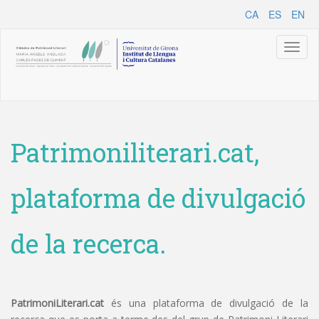
CA
ES
EN
Toggl
naviga
Patrimoniliterari.cat,
plataforma de divulgació
de la recerca.
PatrimoniLiterari.cat
és una plataforma de divulgació de la