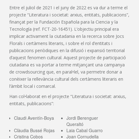
Entre el juliol de 2021 i el juny de 2022 es va dur a terme el
projecte “Literatura i societat: arxius, entitats, publicacions”,
finançat per la Fundación Española para la Ciencia y la
Tecnología (ref. FCT-20-16451). L’objectiu principal era
implicar activament la ciutadania en la recerca sobre Jocs
Florals i certàmens literaris, i sobre el rol d’entitats i
publicacions periòdiques en la difusió i expansió territorial
d’aquest fenomen cultural. Aquest projecte de participació
ciutadana es va portar a terme mitjançant una campanya
de crowdsourcing que, en paral•lel, va permetre donar a
conèixer la rellevància cultural dels certàmens literaris en
l’àmbit local i comarcal.
Han col•laborat en el projecte “Literatura i societat: arxius,
entitats, publicacions”:
Claudi Aventín-Boya
Jordi Berenguer
Queraltó
Clàudia Bussé Rojas
Laia Cabal Guarro
Cristina Cobos
Joan Cornudella