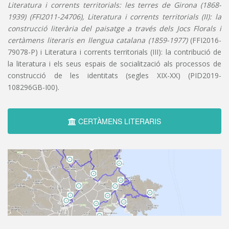
Literatura i corrents territorials: les terres de Girona (1868-
1939) (FFI2011-24706), Literatura i corrents territorials (II): la
construcció literària del paisatge a través dels Jocs Florals i
certàmens literaris en llengua catalana (1859-1977)
(FFI2016-
79078-P) i Literatura i corrents territorials (III): la contribució de
la literatura i els seus espais de socialització als processos de
construcció de les identitats (segles XIX-XX) (PID2019-
108296GB-I00).
CERTÀMENS LITERARIS