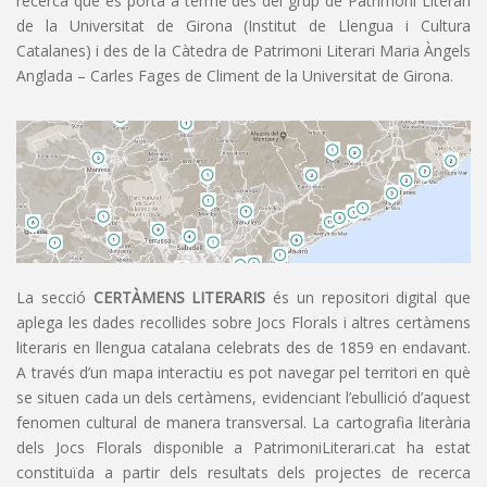
recerca que es porta a terme des del grup de Patrimoni Literari
de la Universitat de Girona (Institut de Llengua i Cultura
Catalanes) i des de la Càtedra de Patrimoni Literari Maria Àngels
Anglada – Carles Fages de Climent de la Universitat de Girona.
La secció
CERTÀMENS LITERARIS
és un repositori digital que
aplega les dades recollides sobre Jocs Florals i altres certàmens
literaris en llengua catalana celebrats des de 1859 en endavant.
A través d’un mapa interactiu es pot navegar pel territori en què
se situen cada un dels certàmens, evidenciant l’ebullició d’aquest
fenomen cultural de manera transversal. La cartografia literària
dels Jocs Florals disponible a PatrimoniLiterari.cat ha estat
constituïda a partir dels resultats dels projectes de recerca