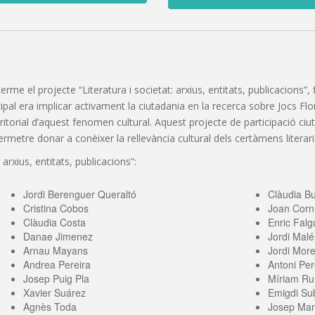
 terme el projecte “Literatura i societat: arxius, entitats, publicacions
pal era implicar activament la ciutadania en la recerca sobre Jocs Florals
erritorial d’aquest fenomen cultural. Aquest projecte de participació c
etre donar a conèixer la rellevància cultural dels certàmens literaris
 arxius, entitats, publicacions”:
Jordi Berenguer Queraltó
Clàudia B
Cristina Cobos
Joan Corn
Clàudia Costa
Enric Falg
Danae Jimenez
Jordi Malé
Arnau Mayans
Jordi More
Andrea Pereira
Antoni Per
Josep Puig Pla
Míriam Ru
Xavier Suárez
Emigdi Sub
Agnès Toda
Josep Mari