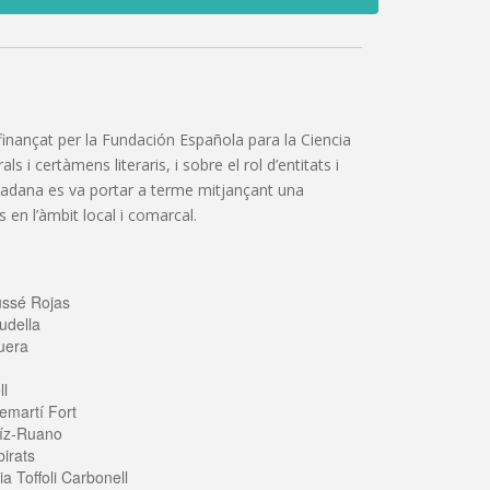
”, finançat per la Fundación Española para la Ciencia
 i certàmens literaris, i sobre el rol d’entitats i
iutadana es va portar a terme mitjançant una
 en l’àmbit local i comarcal.
ussé Rojas
udella
uera
ll
emartí Fort
íz-Ruano
irats
a Toffoli Carbonell