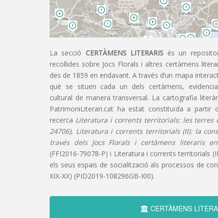
La secció
CERTÀMENS LITERARIS
és un repositor
recollides sobre Jocs Florals i altres certàmens liter
des de 1859 en endavant. A través d’un mapa interacti
què se situen cada un dels certàmens, evidencian
cultural de manera transversal. La cartografia literàr
PatrimoniLiterari.cat ha estat constituïda a partir 
recerca
Literatura i corrents territorials: les terre
24706), Literatura i corrents territorials (II): la co
través dels Jocs Florals i certàmens literaris e
(FFI2016-79078-P) i Literatura i corrents territorials (III
els seus espais de socialització als processos de cons
XIX-XX) (PID2019-108296GB-I00).
CERTÀMENS LITERA