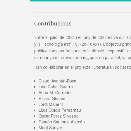
Contribucions
Entre el juliol de 2021 i el juny de 2022 es va dur a
y la Tecnología (ref. FCT-20-16451). L’objectiu princi
publicacions periòdiques en la difusió i expansió t
campanya de crowdsourcing que, en paral•lel, va perm
Han col•laborat en el projecte “Literatura i societat:
Claudi Aventín-Boya
Laia Cabal Guarro
Anna M. Corredor
Ricard Giramé
Jordi Manent
Lluís Obiols Perearnau
Òscar Pérez Silvestre
Ramón Santonja Alarcón
Magí Sunyer