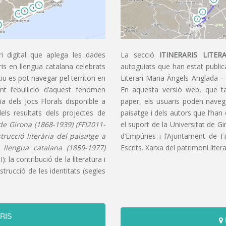
i digital que aplega les dades
La secció
ITINERARIS LITERA
aris en llengua catalana celebrats
autoguiats que han estat publica
u es pot navegar pel territori en
Literari Maria Àngels Anglada –
t l’ebullició d’aquest fenomen
En aquesta versió web, que t
ia dels Jocs Florals disponible a
paper, els usuaris poden navegar
dels resultats dels projectes de
paisatge i dels autors que l’han
s de Girona (1868-1939) (FFI2011-
el suport de la Universitat de G
nstrucció literària del paisatge a
d’Empúries i l’Ajuntament de F
n llengua catalana (1859-1977)
Escrits. Xarxa del patrimoni litera
): la contribució de la literatura i
trucció de les identitats (segles
RIS