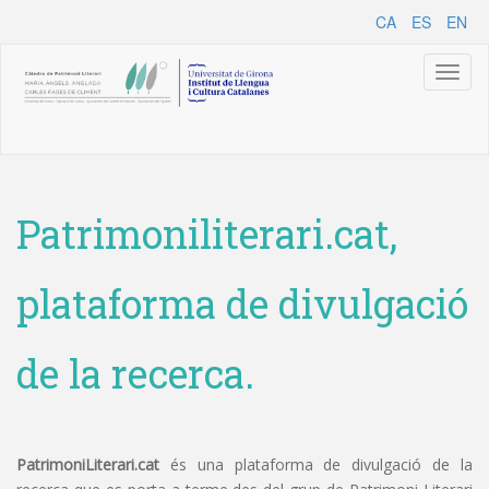
CA
ES
EN
Toggl
naviga
Patrimoniliterari.cat,
plataforma de divulgació
de la recerca.
PatrimoniLiterari.cat
és una plataforma de divulgació de la