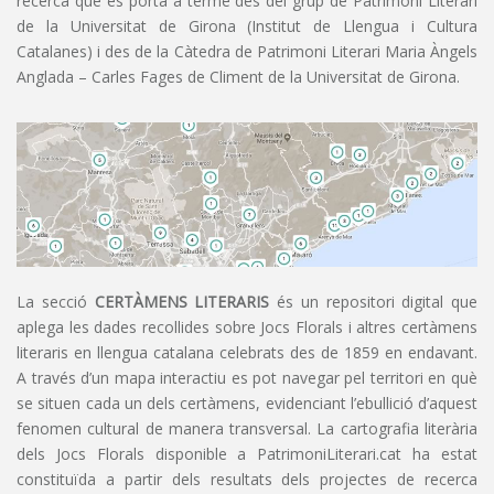
recerca que es porta a terme des del grup de Patrimoni Literari
de la Universitat de Girona (Institut de Llengua i Cultura
Catalanes) i des de la Càtedra de Patrimoni Literari Maria Àngels
Anglada – Carles Fages de Climent de la Universitat de Girona.
La secció
CERTÀMENS LITERARIS
és un repositori digital que
aplega les dades recollides sobre Jocs Florals i altres certàmens
literaris en llengua catalana celebrats des de 1859 en endavant.
A través d’un mapa interactiu es pot navegar pel territori en què
se situen cada un dels certàmens, evidenciant l’ebullició d’aquest
fenomen cultural de manera transversal. La cartografia literària
dels Jocs Florals disponible a PatrimoniLiterari.cat ha estat
constituïda a partir dels resultats dels projectes de recerca