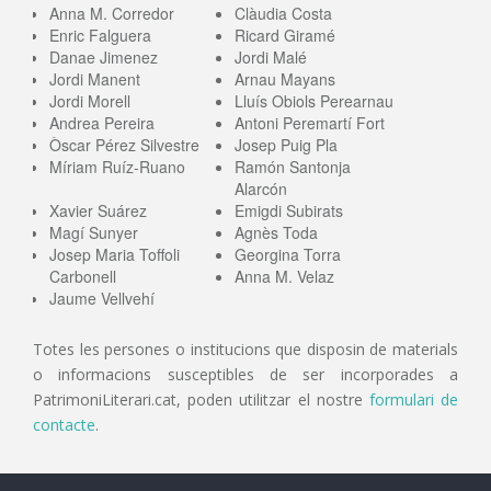
Anna M. Corredor
Clàudia Costa
Enric Falguera
Ricard Giramé
Danae Jimenez
Jordi Malé
Jordi Manent
Arnau Mayans
Jordi Morell
Lluís Obiols Perearnau
Andrea Pereira
Antoni Peremartí Fort
Òscar Pérez Silvestre
Josep Puig Pla
Míriam Ruíz-Ruano
Ramón Santonja
Alarcón
Xavier Suárez
Emigdi Subirats
Magí Sunyer
Agnès Toda
Josep Maria Toffoli
Georgina Torra
Carbonell
Anna M. Velaz
Jaume Vellvehí
Totes les persones o institucions que disposin de materials
o informacions susceptibles de ser incorporades a
PatrimoniLiterari.cat, poden utilitzar el nostre
formulari de
contacte
.