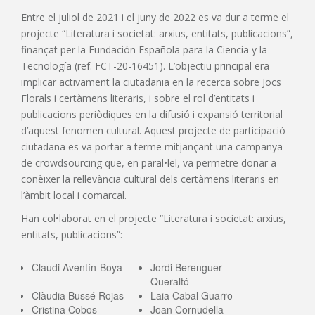
Entre el juliol de 2021 i el juny de 2022 es va dur a terme el
projecte “Literatura i societat: arxius, entitats, publicacions”,
finançat per la Fundación Española para la Ciencia y la
Tecnología (ref. FCT-20-16451). L’objectiu principal era
implicar activament la ciutadania en la recerca sobre Jocs
Florals i certàmens literaris, i sobre el rol d’entitats i
publicacions periòdiques en la difusió i expansió territorial
d’aquest fenomen cultural. Aquest projecte de participació
ciutadana es va portar a terme mitjançant una campanya
de crowdsourcing que, en paral•lel, va permetre donar a
conèixer la rellevància cultural dels certàmens literaris en
l’àmbit local i comarcal.
Han col•laborat en el projecte “Literatura i societat: arxius,
entitats, publicacions”:
Claudi Aventín-Boya
Jordi Berenguer
Queraltó
Clàudia Bussé Rojas
Laia Cabal Guarro
Cristina Cobos
Joan Cornudella