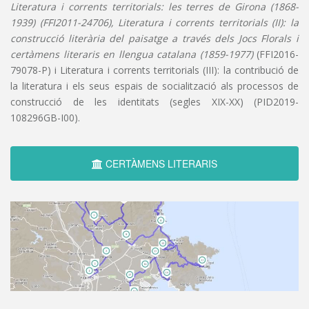
Literatura i corrents territorials: les terres de Girona (1868-
1939) (FFI2011-24706), Literatura i corrents territorials (II): la
construcció literària del paisatge a través dels Jocs Florals i
certàmens literaris en llengua catalana (1859-1977)
(FFI2016-
79078-P) i Literatura i corrents territorials (III): la contribució de
la literatura i els seus espais de socialització als processos de
construcció de les identitats (segles XIX-XX) (PID2019-
108296GB-I00).
CERTÀMENS LITERARIS