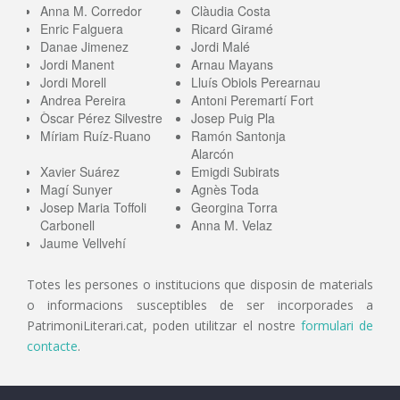
Anna M. Corredor
Clàudia Costa
Enric Falguera
Ricard Giramé
Danae Jimenez
Jordi Malé
Jordi Manent
Arnau Mayans
Jordi Morell
Lluís Obiols Perearnau
Andrea Pereira
Antoni Peremartí Fort
Òscar Pérez Silvestre
Josep Puig Pla
Míriam Ruíz-Ruano
Ramón Santonja
Alarcón
Xavier Suárez
Emigdi Subirats
Magí Sunyer
Agnès Toda
Josep Maria Toffoli
Georgina Torra
Carbonell
Anna M. Velaz
Jaume Vellvehí
Totes les persones o institucions que disposin de materials
o informacions susceptibles de ser incorporades a
PatrimoniLiterari.cat, poden utilitzar el nostre
formulari de
contacte
.