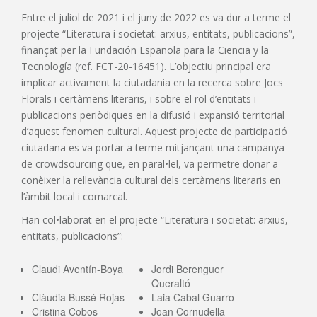
Entre el juliol de 2021 i el juny de 2022 es va dur a terme el
projecte “Literatura i societat: arxius, entitats, publicacions”,
finançat per la Fundación Española para la Ciencia y la
Tecnología (ref. FCT-20-16451). L’objectiu principal era
implicar activament la ciutadania en la recerca sobre Jocs
Florals i certàmens literaris, i sobre el rol d’entitats i
publicacions periòdiques en la difusió i expansió territorial
d’aquest fenomen cultural. Aquest projecte de participació
ciutadana es va portar a terme mitjançant una campanya
de crowdsourcing que, en paral•lel, va permetre donar a
conèixer la rellevància cultural dels certàmens literaris en
l’àmbit local i comarcal.
Han col•laborat en el projecte “Literatura i societat: arxius,
entitats, publicacions”:
Claudi Aventín-Boya
Jordi Berenguer
Queraltó
Clàudia Bussé Rojas
Laia Cabal Guarro
Cristina Cobos
Joan Cornudella