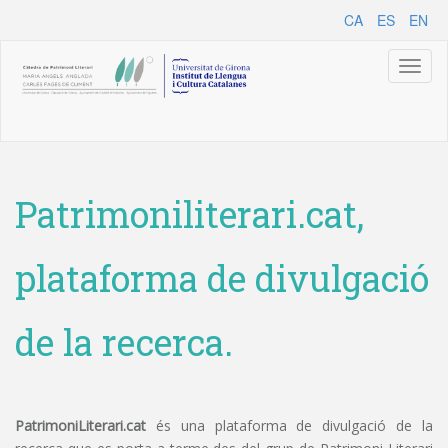
CA
ES
EN
Toggl
naviga
Patrimoniliterari.cat,
plataforma de divulgació
de la recerca.
PatrimoniLiterari.cat
és una plataforma de divulgació de la