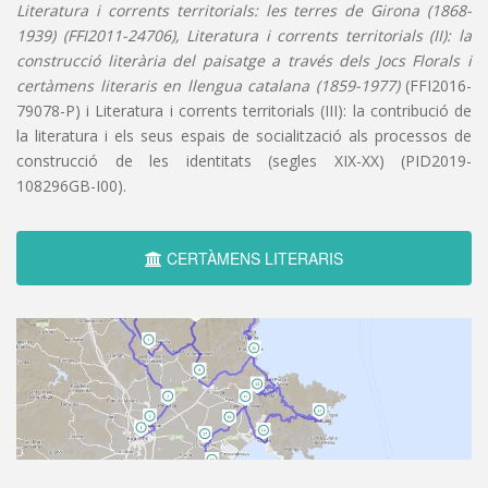
Literatura i corrents territorials: les terres de Girona (1868-
1939) (FFI2011-24706), Literatura i corrents territorials (II): la
construcció literària del paisatge a través dels Jocs Florals i
certàmens literaris en llengua catalana (1859-1977)
(FFI2016-
79078-P) i Literatura i corrents territorials (III): la contribució de
la literatura i els seus espais de socialització als processos de
construcció de les identitats (segles XIX-XX) (PID2019-
108296GB-I00).
CERTÀMENS LITERARIS