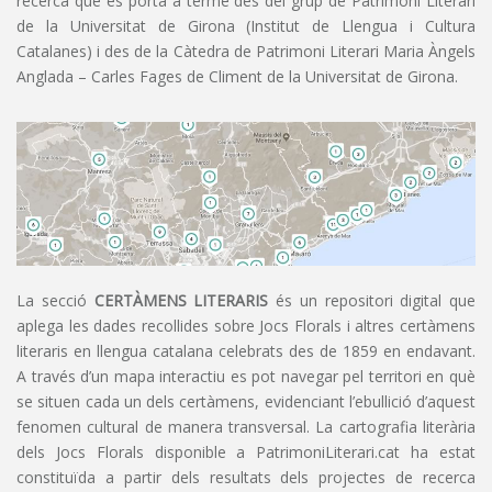
recerca que es porta a terme des del grup de Patrimoni Literari
de la Universitat de Girona (Institut de Llengua i Cultura
Catalanes) i des de la Càtedra de Patrimoni Literari Maria Àngels
Anglada – Carles Fages de Climent de la Universitat de Girona.
La secció
CERTÀMENS LITERARIS
és un repositori digital que
aplega les dades recollides sobre Jocs Florals i altres certàmens
literaris en llengua catalana celebrats des de 1859 en endavant.
A través d’un mapa interactiu es pot navegar pel territori en què
se situen cada un dels certàmens, evidenciant l’ebullició d’aquest
fenomen cultural de manera transversal. La cartografia literària
dels Jocs Florals disponible a PatrimoniLiterari.cat ha estat
constituïda a partir dels resultats dels projectes de recerca