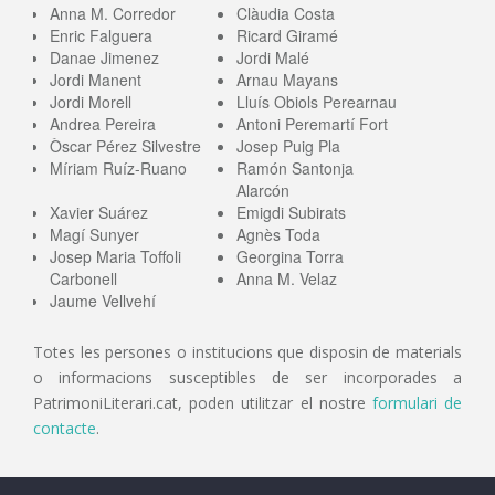
Anna M. Corredor
Clàudia Costa
Enric Falguera
Ricard Giramé
Danae Jimenez
Jordi Malé
Jordi Manent
Arnau Mayans
Jordi Morell
Lluís Obiols Perearnau
Andrea Pereira
Antoni Peremartí Fort
Òscar Pérez Silvestre
Josep Puig Pla
Míriam Ruíz-Ruano
Ramón Santonja
Alarcón
Xavier Suárez
Emigdi Subirats
Magí Sunyer
Agnès Toda
Josep Maria Toffoli
Georgina Torra
Carbonell
Anna M. Velaz
Jaume Vellvehí
Totes les persones o institucions que disposin de materials
o informacions susceptibles de ser incorporades a
PatrimoniLiterari.cat, poden utilitzar el nostre
formulari de
contacte
.