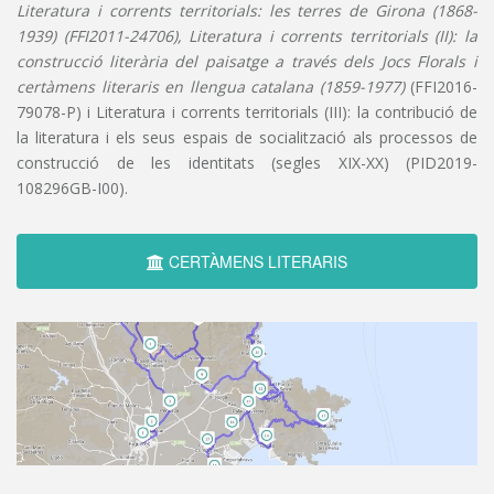
Literatura i corrents territorials: les terres de Girona (1868-
1939) (FFI2011-24706), Literatura i corrents territorials (II): la
construcció literària del paisatge a través dels Jocs Florals i
certàmens literaris en llengua catalana (1859-1977)
(FFI2016-
79078-P) i Literatura i corrents territorials (III): la contribució de
la literatura i els seus espais de socialització als processos de
construcció de les identitats (segles XIX-XX) (PID2019-
108296GB-I00).
CERTÀMENS LITERARIS