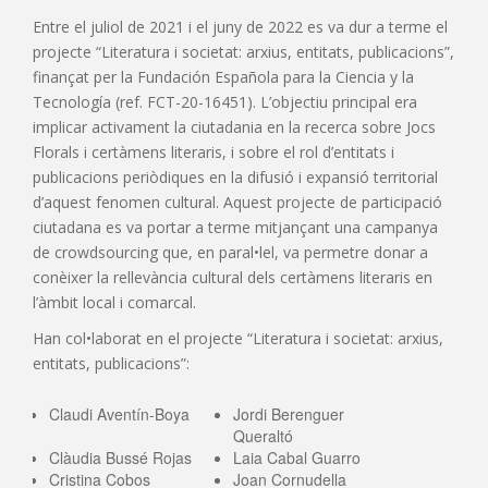
Entre el juliol de 2021 i el juny de 2022 es va dur a terme el
projecte “Literatura i societat: arxius, entitats, publicacions”,
finançat per la Fundación Española para la Ciencia y la
Tecnología (ref. FCT-20-16451). L’objectiu principal era
implicar activament la ciutadania en la recerca sobre Jocs
Florals i certàmens literaris, i sobre el rol d’entitats i
publicacions periòdiques en la difusió i expansió territorial
d’aquest fenomen cultural. Aquest projecte de participació
ciutadana es va portar a terme mitjançant una campanya
de crowdsourcing que, en paral•lel, va permetre donar a
conèixer la rellevància cultural dels certàmens literaris en
l’àmbit local i comarcal.
Han col•laborat en el projecte “Literatura i societat: arxius,
entitats, publicacions”:
Claudi Aventín-Boya
Jordi Berenguer
Queraltó
Clàudia Bussé Rojas
Laia Cabal Guarro
Cristina Cobos
Joan Cornudella