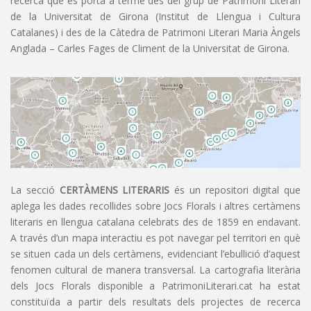
recerca que es porta a terme des del grup de Patrimoni Literari
de la Universitat de Girona (Institut de Llengua i Cultura
Catalanes) i des de la Càtedra de Patrimoni Literari Maria Àngels
Anglada – Carles Fages de Climent de la Universitat de Girona.
La secció
CERTÀMENS LITERARIS
és un repositori digital que
aplega les dades recollides sobre Jocs Florals i altres certàmens
literaris en llengua catalana celebrats des de 1859 en endavant.
A través d’un mapa interactiu es pot navegar pel territori en què
se situen cada un dels certàmens, evidenciant l’ebullició d’aquest
fenomen cultural de manera transversal. La cartografia literària
dels Jocs Florals disponible a PatrimoniLiterari.cat ha estat
constituïda a partir dels resultats dels projectes de recerca