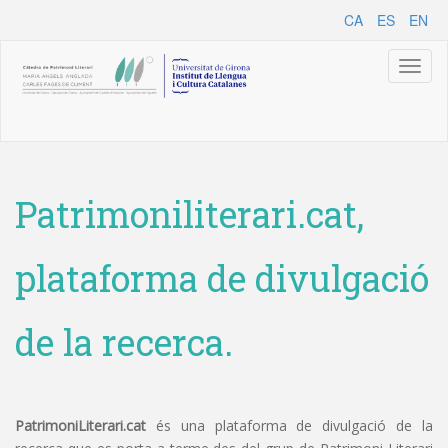
CA
ES
EN
Toggl
naviga
Patrimoniliterari.cat,
plataforma de divulgació
de la recerca.
PatrimoniLiterari.cat
és una plataforma de divulgació de la