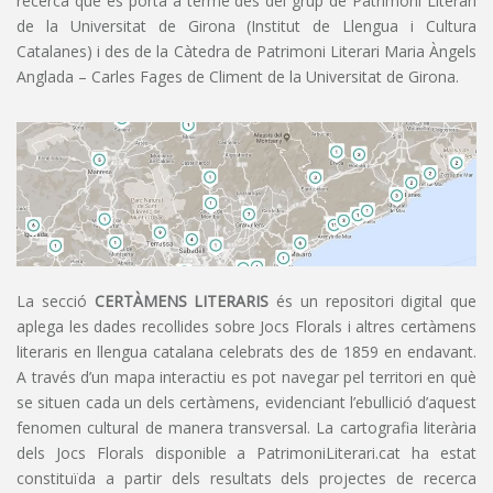
recerca que es porta a terme des del grup de Patrimoni Literari
de la Universitat de Girona (Institut de Llengua i Cultura
Catalanes) i des de la Càtedra de Patrimoni Literari Maria Àngels
Anglada – Carles Fages de Climent de la Universitat de Girona.
La secció
CERTÀMENS LITERARIS
és un repositori digital que
aplega les dades recollides sobre Jocs Florals i altres certàmens
literaris en llengua catalana celebrats des de 1859 en endavant.
A través d’un mapa interactiu es pot navegar pel territori en què
se situen cada un dels certàmens, evidenciant l’ebullició d’aquest
fenomen cultural de manera transversal. La cartografia literària
dels Jocs Florals disponible a PatrimoniLiterari.cat ha estat
constituïda a partir dels resultats dels projectes de recerca