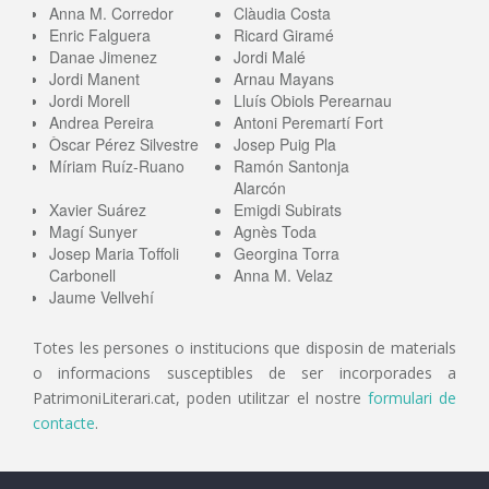
Anna M. Corredor
Clàudia Costa
Enric Falguera
Ricard Giramé
Danae Jimenez
Jordi Malé
Jordi Manent
Arnau Mayans
Jordi Morell
Lluís Obiols Perearnau
Andrea Pereira
Antoni Peremartí Fort
Òscar Pérez Silvestre
Josep Puig Pla
Míriam Ruíz-Ruano
Ramón Santonja
Alarcón
Xavier Suárez
Emigdi Subirats
Magí Sunyer
Agnès Toda
Josep Maria Toffoli
Georgina Torra
Carbonell
Anna M. Velaz
Jaume Vellvehí
Totes les persones o institucions que disposin de materials
o informacions susceptibles de ser incorporades a
PatrimoniLiterari.cat, poden utilitzar el nostre
formulari de
contacte
.