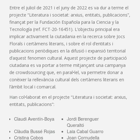
Entre el juliol de 2021 i el juny de 2022 es va dur a terme el
projecte “Literatura i societat: arxius, entitats, publicacions”,
finançat per la Fundación Española para la Ciencia y la
Tecnología (ref. FCT-20-16451). L’objectiu principal era
implicar activament la ciutadania en la recerca sobre Jocs
Florals i certàmens literaris, i sobre el rol d’entitats i
publicacions periòdiques en la difusió i expansió territorial
d’aquest fenomen cultural. Aquest projecte de participació
ciutadana es va portar a terme mitjançant una campanya
de crowdsourcing que, en paral•lel, va permetre donar a
conèixer la rellevància cultural dels certàmens literaris en
l’àmbit local i comarcal.
Han col•laborat en el projecte “Literatura i societat: arxius,
entitats, publicacions”:
Claudi Aventín-Boya
Jordi Berenguer
Queraltó
Clàudia Bussé Rojas
Laia Cabal Guarro
Cristina Cobos
Joan Cornudella