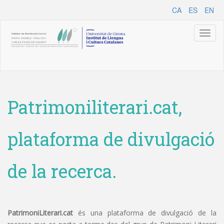
CA
ES
EN
Toggl
naviga
Patrimoniliterari.cat,
plataforma de divulgació
de la recerca.
PatrimoniLiterari.cat
és una plataforma de divulgació de la