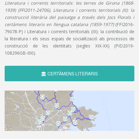
Literatura i corrents territorials: les terres de Girona (1868-
1939) (FFI2011-24706), Literatura i corrents territorials (II): la
construcció literària del paisatge a través dels Jocs Florals i
certàmens literaris en llengua catalana (1859-1977)
(FFI2016-
79078-P) i Literatura i corrents territorials (III): la contribució de
la literatura i els seus espais de socialització als processos de
construcció de les identitats (segles XIX-XX) (PID2019-
108296GB-I00).
CERTÀMENS LITERARIS