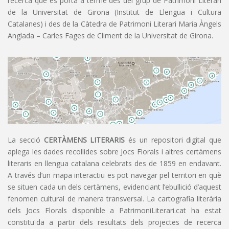
recerca que es porta a terme des del grup de Patrimoni Literari
de la Universitat de Girona (Institut de Llengua i Cultura
Catalanes) i des de la Càtedra de Patrimoni Literari Maria Àngels
Anglada – Carles Fages de Climent de la Universitat de Girona.
La secció
CERTÀMENS LITERARIS
és un repositori digital que
aplega les dades recollides sobre Jocs Florals i altres certàmens
literaris en llengua catalana celebrats des de 1859 en endavant.
A través d’un mapa interactiu es pot navegar pel territori en què
se situen cada un dels certàmens, evidenciant l’ebullició d’aquest
fenomen cultural de manera transversal. La cartografia literària
dels Jocs Florals disponible a PatrimoniLiterari.cat ha estat
constituïda a partir dels resultats dels projectes de recerca