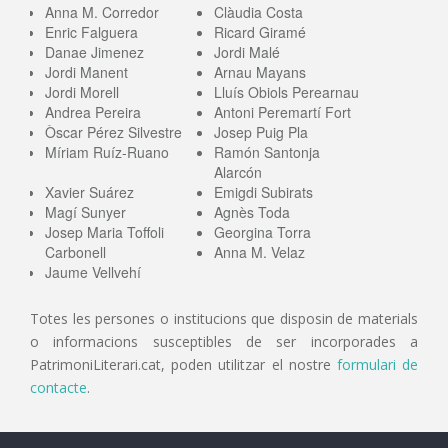
Anna M. Corredor
Clàudia Costa
Enric Falguera
Ricard Giramé
Danae Jimenez
Jordi Malé
Jordi Manent
Arnau Mayans
Jordi Morell
Lluís Obiols Perearnau
Andrea Pereira
Antoni Peremartí Fort
Òscar Pérez Silvestre
Josep Puig Pla
Míriam Ruíz-Ruano
Ramón Santonja
Alarcón
Xavier Suárez
Emigdi Subirats
Magí Sunyer
Agnès Toda
Josep Maria Toffoli
Georgina Torra
Carbonell
Anna M. Velaz
Jaume Vellvehí
Totes les persones o institucions que disposin de materials
o informacions susceptibles de ser incorporades a
PatrimoniLiterari.cat, poden utilitzar el nostre
formulari de
contacte
.