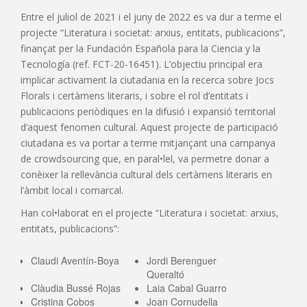
Entre el juliol de 2021 i el juny de 2022 es va dur a terme el
projecte “Literatura i societat: arxius, entitats, publicacions”,
finançat per la Fundación Española para la Ciencia y la
Tecnología (ref. FCT-20-16451). L’objectiu principal era
implicar activament la ciutadania en la recerca sobre Jocs
Florals i certàmens literaris, i sobre el rol d’entitats i
publicacions periòdiques en la difusió i expansió territorial
d’aquest fenomen cultural. Aquest projecte de participació
ciutadana es va portar a terme mitjançant una campanya
de crowdsourcing que, en paral•lel, va permetre donar a
conèixer la rellevància cultural dels certàmens literaris en
l’àmbit local i comarcal.
Han col•laborat en el projecte “Literatura i societat: arxius,
entitats, publicacions”:
Claudi Aventín-Boya
Jordi Berenguer
Queraltó
Clàudia Bussé Rojas
Laia Cabal Guarro
Cristina Cobos
Joan Cornudella