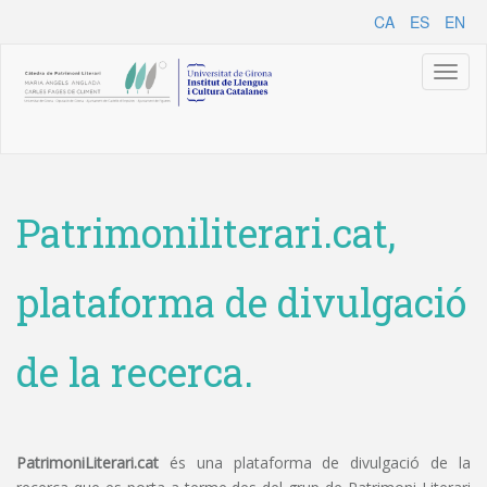
CA
ES
EN
Toggl
naviga
Patrimoniliterari.cat,
plataforma de divulgació
de la recerca.
PatrimoniLiterari.cat
és una plataforma de divulgació de la