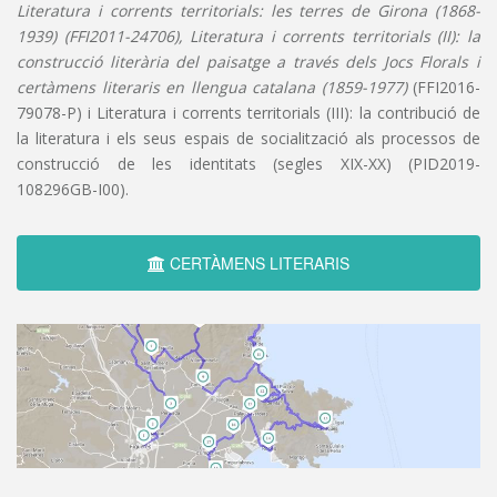
Literatura i corrents territorials: les terres de Girona (1868-
1939) (FFI2011-24706), Literatura i corrents territorials (II): la
construcció literària del paisatge a través dels Jocs Florals i
certàmens literaris en llengua catalana (1859-1977)
(FFI2016-
79078-P) i Literatura i corrents territorials (III): la contribució de
la literatura i els seus espais de socialització als processos de
construcció de les identitats (segles XIX-XX) (PID2019-
108296GB-I00).
CERTÀMENS LITERARIS