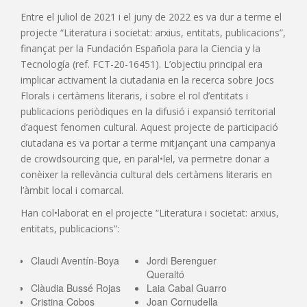
Entre el juliol de 2021 i el juny de 2022 es va dur a terme el
projecte “Literatura i societat: arxius, entitats, publicacions”,
finançat per la Fundación Española para la Ciencia y la
Tecnología (ref. FCT-20-16451). L’objectiu principal era
implicar activament la ciutadania en la recerca sobre Jocs
Florals i certàmens literaris, i sobre el rol d’entitats i
publicacions periòdiques en la difusió i expansió territorial
d’aquest fenomen cultural. Aquest projecte de participació
ciutadana es va portar a terme mitjançant una campanya
de crowdsourcing que, en paral•lel, va permetre donar a
conèixer la rellevància cultural dels certàmens literaris en
l’àmbit local i comarcal.
Han col•laborat en el projecte “Literatura i societat: arxius,
entitats, publicacions”:
Claudi Aventín-Boya
Jordi Berenguer
Queraltó
Clàudia Bussé Rojas
Laia Cabal Guarro
Cristina Cobos
Joan Cornudella