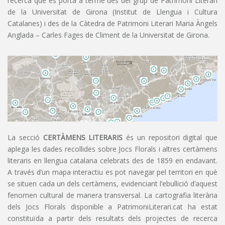
recerca que es porta a terme des del grup de Patrimoni Literari
de la Universitat de Girona (Institut de Llengua i Cultura
Catalanes) i des de la Càtedra de Patrimoni Literari Maria Àngels
Anglada – Carles Fages de Climent de la Universitat de Girona.
La secció
CERTÀMENS LITERARIS
és un repositori digital que
aplega les dades recollides sobre Jocs Florals i altres certàmens
literaris en llengua catalana celebrats des de 1859 en endavant.
A través d’un mapa interactiu es pot navegar pel territori en què
se situen cada un dels certàmens, evidenciant l’ebullició d’aquest
fenomen cultural de manera transversal. La cartografia literària
dels Jocs Florals disponible a PatrimoniLiterari.cat ha estat
constituïda a partir dels resultats dels projectes de recerca