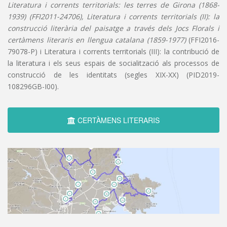
Literatura i corrents territorials: les terres de Girona (1868-
1939) (FFI2011-24706), Literatura i corrents territorials (II): la
construcció literària del paisatge a través dels Jocs Florals i
certàmens literaris en llengua catalana (1859-1977)
(FFI2016-
79078-P) i Literatura i corrents territorials (III): la contribució de
la literatura i els seus espais de socialització als processos de
construcció de les identitats (segles XIX-XX) (PID2019-
108296GB-I00).
CERTÀMENS LITERARIS