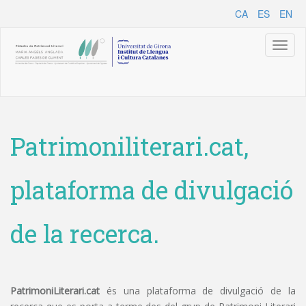
CA
ES
EN
Toggl
naviga
Patrimoniliterari.cat,
plataforma de divulgació
de la recerca.
PatrimoniLiterari.cat
és una plataforma de divulgació de la