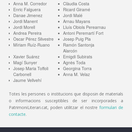
Anna M. Corredor
Clàudia Costa
Enric Falguera
Ricard Giramé
Danae Jimenez
Jordi Malé
Jordi Manent
Arnau Mayans
Jordi Morell
Lluís Obiols Perearnau
Andrea Pereira
Antoni Peremartí Fort
Òscar Pérez Silvestre
Josep Puig Pla
Míriam Ruíz-Ruano
Ramón Santonja
Alarcón
Xavier Suárez
Emigdi Subirats
Magí Sunyer
Agnès Toda
Josep Maria Toffoli
Georgina Torra
Carbonell
Anna M. Velaz
Jaume Vellvehí
Totes les persones o institucions que disposin de materials
o informacions susceptibles de ser incorporades a
PatrimoniLiterari.cat, poden utilitzar el nostre
formulari de
contacte
.