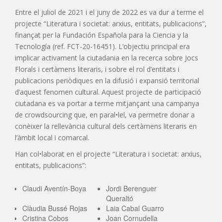
Entre el juliol de 2021 i el juny de 2022 es va dur a terme el
projecte “Literatura i societat: arxius, entitats, publicacions”,
finançat per la Fundación Española para la Ciencia y la
Tecnología (ref. FCT-20-16451). L’objectiu principal era
implicar activament la ciutadania en la recerca sobre Jocs
Florals i certàmens literaris, i sobre el rol d’entitats i
publicacions periòdiques en la difusió i expansió territorial
d’aquest fenomen cultural. Aquest projecte de participació
ciutadana es va portar a terme mitjançant una campanya
de crowdsourcing que, en paral•lel, va permetre donar a
conèixer la rellevància cultural dels certàmens literaris en
l’àmbit local i comarcal.
Han col•laborat en el projecte “Literatura i societat: arxius,
entitats, publicacions”:
Claudi Aventín-Boya
Jordi Berenguer
Queraltó
Clàudia Bussé Rojas
Laia Cabal Guarro
Cristina Cobos
Joan Cornudella