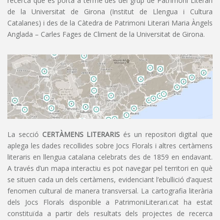
recerca que es porta a terme des del grup de Patrimoni Literari
de la Universitat de Girona (Institut de Llengua i Cultura
Catalanes) i des de la Càtedra de Patrimoni Literari Maria Àngels
Anglada – Carles Fages de Climent de la Universitat de Girona.
La secció
CERTÀMENS LITERARIS
és un repositori digital que
aplega les dades recollides sobre Jocs Florals i altres certàmens
literaris en llengua catalana celebrats des de 1859 en endavant.
A través d’un mapa interactiu es pot navegar pel territori en què
se situen cada un dels certàmens, evidenciant l’ebullició d’aquest
fenomen cultural de manera transversal. La cartografia literària
dels Jocs Florals disponible a PatrimoniLiterari.cat ha estat
constituïda a partir dels resultats dels projectes de recerca