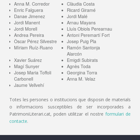
Anna M. Corredor
Clàudia Costa
Enric Falguera
Ricard Giramé
Danae Jimenez
Jordi Malé
Jordi Manent
Arnau Mayans
Jordi Morell
Lluís Obiols Perearnau
Andrea Pereira
Antoni Peremartí Fort
Òscar Pérez Silvestre
Josep Puig Pla
Míriam Ruíz-Ruano
Ramón Santonja
Alarcón
Xavier Suárez
Emigdi Subirats
Magí Sunyer
Agnès Toda
Josep Maria Toffoli
Georgina Torra
Carbonell
Anna M. Velaz
Jaume Vellvehí
Totes les persones o institucions que disposin de materials
o informacions susceptibles de ser incorporades a
PatrimoniLiterari.cat, poden utilitzar el nostre
formulari de
contacte
.