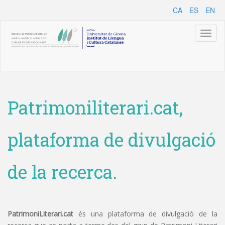
CA
ES
EN
Toggl
naviga
Patrimoniliterari.cat,
plataforma de divulgació
de la recerca.
PatrimoniLiterari.cat
és una plataforma de divulgació de la