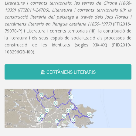
Literatura i corrents territorials: les terres de Girona (1868-
1939) (FFI2011-24706), Literatura i corrents territorials (II): la
construcció literària del paisatge a través dels Jocs Florals i
certàmens literaris en llengua catalana (1859-1977)
(FFI2016-
79078-P) i Literatura i corrents territorials (III): la contribució de
la literatura i els seus espais de socialització als processos de
construcció de les identitats (segles XIX-XX) (PID2019-
108296GB-I00).
CERTÀMENS LITERARIS