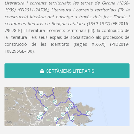
Literatura i corrents territorials: les terres de Girona (1868-
1939) (FFI2011-24706), Literatura i corrents territorials (II): la
construcció literària del paisatge a través dels Jocs Florals i
certàmens literaris en llengua catalana (1859-1977)
(FFI2016-
79078-P) i Literatura i corrents territorials (III): la contribució de
la literatura i els seus espais de socialització als processos de
construcció de les identitats (segles XIX-XX) (PID2019-
108296GB-I00).
CERTÀMENS LITERARIS