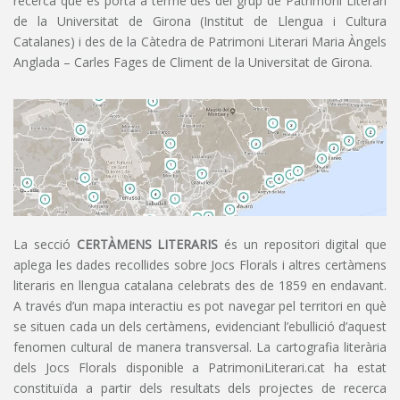
recerca que es porta a terme des del grup de Patrimoni Literari
de la Universitat de Girona (Institut de Llengua i Cultura
Catalanes) i des de la Càtedra de Patrimoni Literari Maria Àngels
Anglada – Carles Fages de Climent de la Universitat de Girona.
La secció
CERTÀMENS LITERARIS
és un repositori digital que
aplega les dades recollides sobre Jocs Florals i altres certàmens
literaris en llengua catalana celebrats des de 1859 en endavant.
A través d’un mapa interactiu es pot navegar pel territori en què
se situen cada un dels certàmens, evidenciant l’ebullició d’aquest
fenomen cultural de manera transversal. La cartografia literària
dels Jocs Florals disponible a PatrimoniLiterari.cat ha estat
constituïda a partir dels resultats dels projectes de recerca