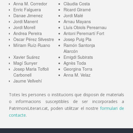
Anna M. Corredor
Clàudia Costa
Enric Falguera
Ricard Giramé
Danae Jimenez
Jordi Malé
Jordi Manent
Arnau Mayans
Jordi Morell
Lluís Obiols Perearnau
Andrea Pereira
Antoni Peremartí Fort
Òscar Pérez Silvestre
Josep Puig Pla
Míriam Ruíz-Ruano
Ramón Santonja
Alarcón
Xavier Suárez
Emigdi Subirats
Magí Sunyer
Agnès Toda
Josep Maria Toffoli
Georgina Torra
Carbonell
Anna M. Velaz
Jaume Vellvehí
Totes les persones o institucions que disposin de materials
o informacions susceptibles de ser incorporades a
PatrimoniLiterari.cat, poden utilitzar el nostre
formulari de
contacte
.