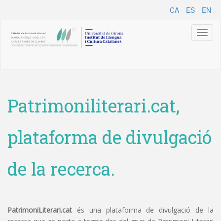
CA
ES
EN
Toggl
naviga
Patrimoniliterari.cat,
plataforma de divulgació
de la recerca.
PatrimoniLiterari.cat
és una plataforma de divulgació de la