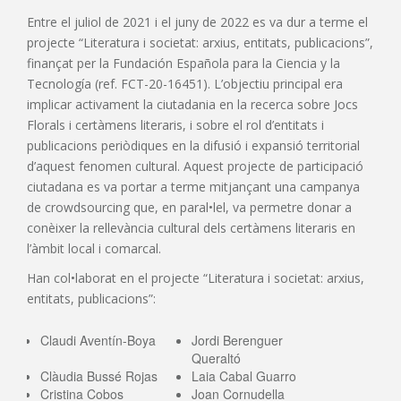
Entre el juliol de 2021 i el juny de 2022 es va dur a terme el
projecte “Literatura i societat: arxius, entitats, publicacions”,
finançat per la Fundación Española para la Ciencia y la
Tecnología (ref. FCT-20-16451). L’objectiu principal era
implicar activament la ciutadania en la recerca sobre Jocs
Florals i certàmens literaris, i sobre el rol d’entitats i
publicacions periòdiques en la difusió i expansió territorial
d’aquest fenomen cultural. Aquest projecte de participació
ciutadana es va portar a terme mitjançant una campanya
de crowdsourcing que, en paral•lel, va permetre donar a
conèixer la rellevància cultural dels certàmens literaris en
l’àmbit local i comarcal.
Han col•laborat en el projecte “Literatura i societat: arxius,
entitats, publicacions”:
Claudi Aventín-Boya
Jordi Berenguer
Queraltó
Clàudia Bussé Rojas
Laia Cabal Guarro
Cristina Cobos
Joan Cornudella