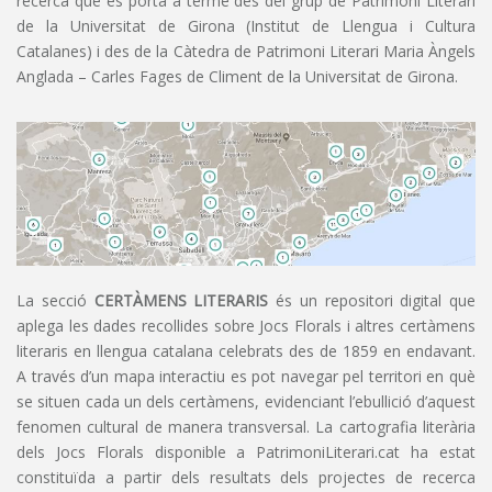
recerca que es porta a terme des del grup de Patrimoni Literari
de la Universitat de Girona (Institut de Llengua i Cultura
Catalanes) i des de la Càtedra de Patrimoni Literari Maria Àngels
Anglada – Carles Fages de Climent de la Universitat de Girona.
La secció
CERTÀMENS LITERARIS
és un repositori digital que
aplega les dades recollides sobre Jocs Florals i altres certàmens
literaris en llengua catalana celebrats des de 1859 en endavant.
A través d’un mapa interactiu es pot navegar pel territori en què
se situen cada un dels certàmens, evidenciant l’ebullició d’aquest
fenomen cultural de manera transversal. La cartografia literària
dels Jocs Florals disponible a PatrimoniLiterari.cat ha estat
constituïda a partir dels resultats dels projectes de recerca