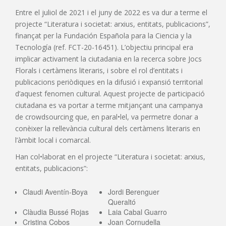
Entre el juliol de 2021 i el juny de 2022 es va dur a terme el
projecte “Literatura i societat: arxius, entitats, publicacions”,
finançat per la Fundación Española para la Ciencia y la
Tecnología (ref. FCT-20-16451). L’objectiu principal era
implicar activament la ciutadania en la recerca sobre Jocs
Florals i certàmens literaris, i sobre el rol d’entitats i
publicacions periòdiques en la difusió i expansió territorial
d’aquest fenomen cultural. Aquest projecte de participació
ciutadana es va portar a terme mitjançant una campanya
de crowdsourcing que, en paral•lel, va permetre donar a
conèixer la rellevància cultural dels certàmens literaris en
l’àmbit local i comarcal.
Han col•laborat en el projecte “Literatura i societat: arxius,
entitats, publicacions”:
Claudi Aventín-Boya
Jordi Berenguer
Queraltó
Clàudia Bussé Rojas
Laia Cabal Guarro
Cristina Cobos
Joan Cornudella