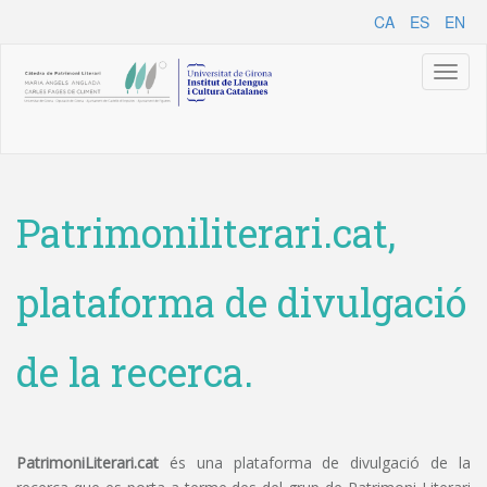
CA
ES
EN
Toggl
naviga
Patrimoniliterari.cat,
plataforma de divulgació
de la recerca.
PatrimoniLiterari.cat
és una plataforma de divulgació de la