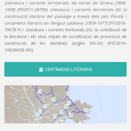
Literatura i corrents territorials: les terres de Girona (1868-
1939) (FFI2011-24706), Literatura i corrents territorials (II): la
construcció literària del paisatge a través dels Jocs Florals i
certàmens literaris en llengua catalana (1859-1977)
(FFI2016-
79078-P) i Literatura i corrents territorials (III): la contribució de
la literatura i els seus espais de socialització als processos de
construcció de les identitats (segles XIX-XX) (PID2019-
108296GB-I00).
CERTÀMENS LITERARIS