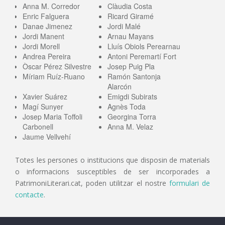
Anna M. Corredor
Clàudia Costa
Enric Falguera
Ricard Giramé
Danae Jimenez
Jordi Malé
Jordi Manent
Arnau Mayans
Jordi Morell
Lluís Obiols Perearnau
Andrea Pereira
Antoni Peremartí Fort
Òscar Pérez Silvestre
Josep Puig Pla
Míriam Ruíz-Ruano
Ramón Santonja
Alarcón
Xavier Suárez
Emigdi Subirats
Magí Sunyer
Agnès Toda
Josep Maria Toffoli
Georgina Torra
Carbonell
Anna M. Velaz
Jaume Vellvehí
Totes les persones o institucions que disposin de materials
o informacions susceptibles de ser incorporades a
PatrimoniLiterari.cat, poden utilitzar el nostre
formulari de
contacte
.