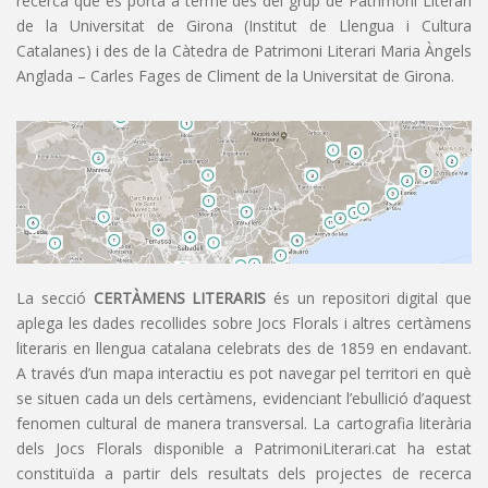
recerca que es porta a terme des del grup de Patrimoni Literari
de la Universitat de Girona (Institut de Llengua i Cultura
Catalanes) i des de la Càtedra de Patrimoni Literari Maria Àngels
Anglada – Carles Fages de Climent de la Universitat de Girona.
La secció
CERTÀMENS LITERARIS
és un repositori digital que
aplega les dades recollides sobre Jocs Florals i altres certàmens
literaris en llengua catalana celebrats des de 1859 en endavant.
A través d’un mapa interactiu es pot navegar pel territori en què
se situen cada un dels certàmens, evidenciant l’ebullició d’aquest
fenomen cultural de manera transversal. La cartografia literària
dels Jocs Florals disponible a PatrimoniLiterari.cat ha estat
constituïda a partir dels resultats dels projectes de recerca