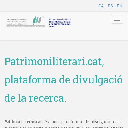
CA
ES
EN
Toggl
naviga
Patrimoniliterari.cat,
plataforma de divulgació
de la recerca.
PatrimoniLiterari.cat
és una plataforma de divulgació de la