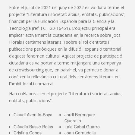
Entre el juliol de 2021 i el juny de 2022 es va dur a terme el
projecte “Literatura i societat: arxius, entitats, publicacions”,
finançat per la Fundación Española para la Ciencia y la
Tecnología (ref. FCT-20-16451). L’objectiu principal era
implicar activament la ciutadania en la recerca sobre Jocs
Florals i certàmens literaris, i sobre el rol d’entitats i
publicacions periòdiques en la difusió i expansió territorial
d’aquest fenomen cultural. Aquest projecte de participació
ciutadana es va portar a terme mitjançant una campanya
de crowdsourcing que, en paral•lel, va permetre donar a
conèixer la rellevància cultural dels certàmens literaris en
l’àmbit local i comarcal.
Han col•laborat en el projecte “Literatura i societat: arxius,
entitats, publicacions”:
Claudi Aventín-Boya
Jordi Berenguer
Queraltó
Clàudia Bussé Rojas
Laia Cabal Guarro
Cristina Cobos
Joan Cornudella