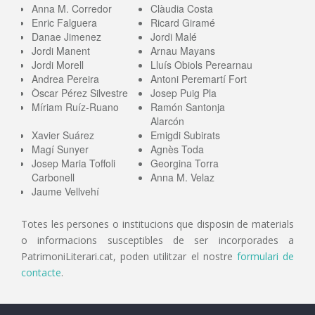
Anna M. Corredor
Clàudia Costa
Enric Falguera
Ricard Giramé
Danae Jimenez
Jordi Malé
Jordi Manent
Arnau Mayans
Jordi Morell
Lluís Obiols Perearnau
Andrea Pereira
Antoni Peremartí Fort
Òscar Pérez Silvestre
Josep Puig Pla
Míriam Ruíz-Ruano
Ramón Santonja
Alarcón
Xavier Suárez
Emigdi Subirats
Magí Sunyer
Agnès Toda
Josep Maria Toffoli
Georgina Torra
Carbonell
Anna M. Velaz
Jaume Vellvehí
Totes les persones o institucions que disposin de materials
o informacions susceptibles de ser incorporades a
PatrimoniLiterari.cat, poden utilitzar el nostre
formulari de
contacte
.