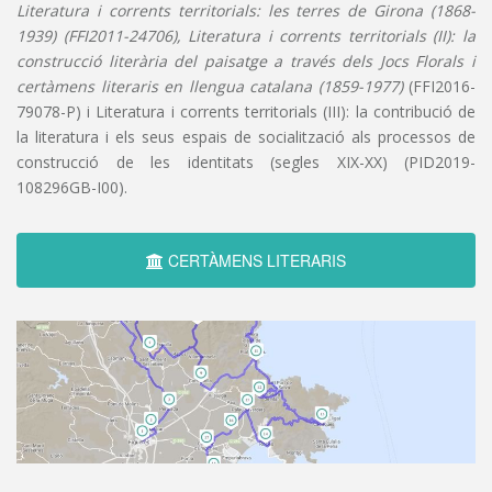
Literatura i corrents territorials: les terres de Girona (1868-
1939) (FFI2011-24706), Literatura i corrents territorials (II): la
construcció literària del paisatge a través dels Jocs Florals i
certàmens literaris en llengua catalana (1859-1977)
(FFI2016-
79078-P) i Literatura i corrents territorials (III): la contribució de
la literatura i els seus espais de socialització als processos de
construcció de les identitats (segles XIX-XX) (PID2019-
108296GB-I00).
CERTÀMENS LITERARIS