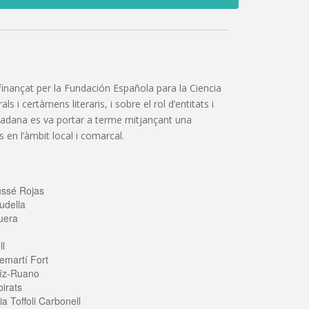
”, finançat per la Fundación Española para la Ciencia
 i certàmens literaris, i sobre el rol d’entitats i
iutadana es va portar a terme mitjançant una
 en l’àmbit local i comarcal.
ussé Rojas
udella
uera
ll
emartí Fort
íz-Ruano
irats
a Toffoli Carbonell