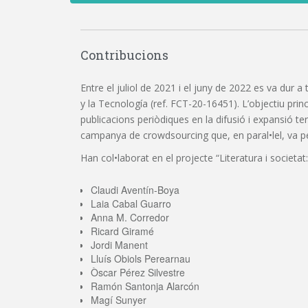
Contribucions
Entre el juliol de 2021 i el juny de 2022 es va dur a
y la Tecnología (ref. FCT-20-16451). L’objectiu princi
publicacions periòdiques en la difusió i expansió t
campanya de crowdsourcing que, en paral•lel, va perm
Han col•laborat en el projecte “Literatura i societat:
Claudi Aventín-Boya
Laia Cabal Guarro
Anna M. Corredor
Ricard Giramé
Jordi Manent
Lluís Obiols Perearnau
Òscar Pérez Silvestre
Ramón Santonja Alarcón
Magí Sunyer