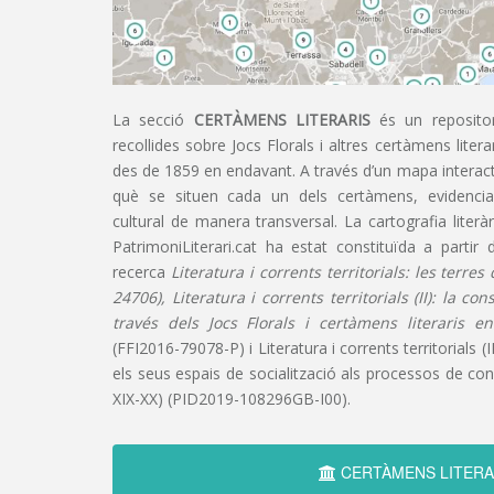
La secció
CERTÀMENS LITERARIS
és un repositor
recollides sobre Jocs Florals i altres certàmens liter
des de 1859 en endavant. A través d’un mapa interacti
què se situen cada un dels certàmens, evidencian
cultural de manera transversal. La cartografia literàr
PatrimoniLiterari.cat ha estat constituïda a partir 
recerca
Literatura i corrents territorials: les terre
24706), Literatura i corrents territorials (II): la co
través dels Jocs Florals i certàmens literaris e
(FFI2016-79078-P) i Literatura i corrents territorials (III
els seus espais de socialització als processos de cons
XIX-XX) (PID2019-108296GB-I00).
CERTÀMENS LITERA