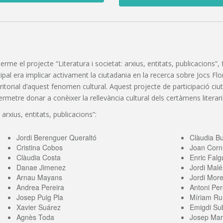
 terme el projecte “Literatura i societat: arxius, entitats, publicacions
pal era implicar activament la ciutadania en la recerca sobre Jocs Florals
erritorial d’aquest fenomen cultural. Aquest projecte de participació c
etre donar a conèixer la rellevància cultural dels certàmens literaris
 arxius, entitats, publicacions”:
Jordi Berenguer Queraltó
Clàudia B
Cristina Cobos
Joan Corn
Clàudia Costa
Enric Falg
Danae Jimenez
Jordi Malé
Arnau Mayans
Jordi More
Andrea Pereira
Antoni Per
Josep Puig Pla
Míriam Ru
Xavier Suárez
Emigdi Sub
Agnès Toda
Josep Mari