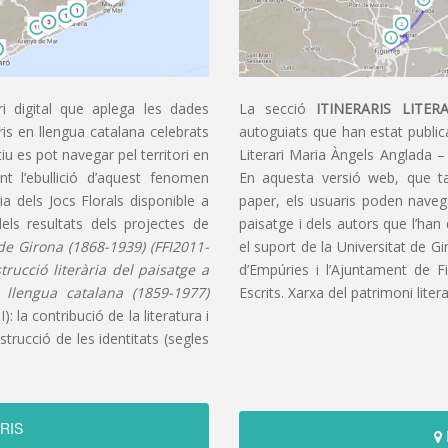
i digital que aplega les dades
La secció
ITINERARIS LITERA
aris en llengua catalana celebrats
autoguiats que han estat publica
u es pot navegar pel territori en
Literari Maria Àngels Anglada –
t l’ebullició d’aquest fenomen
En aquesta versió web, que t
ia dels Jocs Florals disponible a
paper, els usuaris poden navegar
dels resultats dels projectes de
paisatge i dels autors que l’han
s de Girona (1868-1939) (FFI2011-
el suport de la Universitat de G
nstrucció literària del paisatge a
d’Empúries i l’Ajuntament de F
n llengua catalana (1859-1977)
Escrits. Xarxa del patrimoni litera
): la contribució de la literatura i
trucció de les identitats (segles
RIS