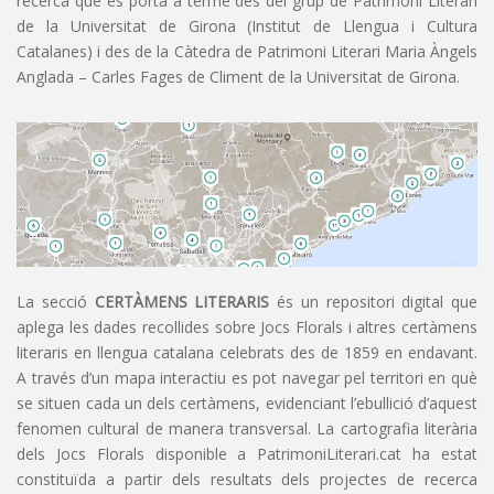
recerca que es porta a terme des del grup de Patrimoni Literari
de la Universitat de Girona (Institut de Llengua i Cultura
Catalanes) i des de la Càtedra de Patrimoni Literari Maria Àngels
Anglada – Carles Fages de Climent de la Universitat de Girona.
La secció
CERTÀMENS LITERARIS
és un repositori digital que
aplega les dades recollides sobre Jocs Florals i altres certàmens
literaris en llengua catalana celebrats des de 1859 en endavant.
A través d’un mapa interactiu es pot navegar pel territori en què
se situen cada un dels certàmens, evidenciant l’ebullició d’aquest
fenomen cultural de manera transversal. La cartografia literària
dels Jocs Florals disponible a PatrimoniLiterari.cat ha estat
constituïda a partir dels resultats dels projectes de recerca