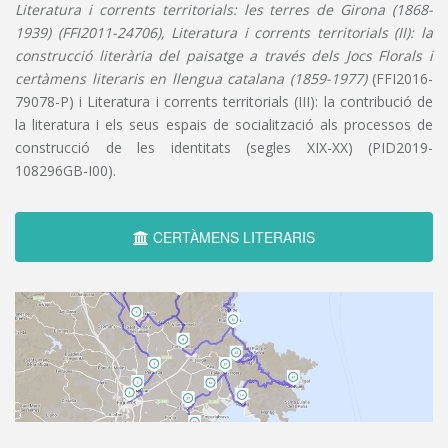
Literatura i corrents territorials: les terres de Girona (1868-
1939) (FFI2011-24706), Literatura i corrents territorials (II): la
construcció literària del paisatge a través dels Jocs Florals i
certàmens literaris en llengua catalana (1859-1977)
(FFI2016-
79078-P) i Literatura i corrents territorials (III): la contribució de
la literatura i els seus espais de socialització als processos de
construcció de les identitats (segles XIX-XX) (PID2019-
108296GB-I00).
CERTÀMENS LITERARIS