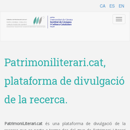
CA
ES
EN
Toggl
naviga
Patrimoniliterari.cat,
plataforma de divulgació
de la recerca.
PatrimoniLiterari.cat
és una plataforma de divulgació de la