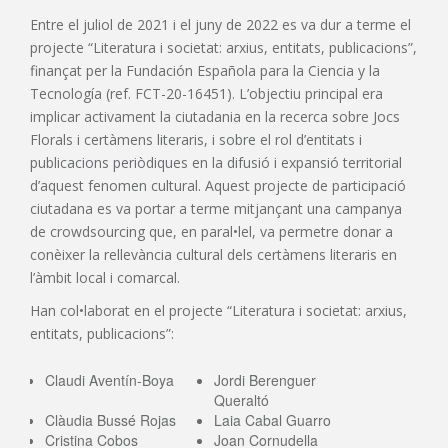
Entre el juliol de 2021 i el juny de 2022 es va dur a terme el
projecte “Literatura i societat: arxius, entitats, publicacions”,
finançat per la Fundación Española para la Ciencia y la
Tecnología (ref. FCT-20-16451). L’objectiu principal era
implicar activament la ciutadania en la recerca sobre Jocs
Florals i certàmens literaris, i sobre el rol d’entitats i
publicacions periòdiques en la difusió i expansió territorial
d’aquest fenomen cultural. Aquest projecte de participació
ciutadana es va portar a terme mitjançant una campanya
de crowdsourcing que, en paral•lel, va permetre donar a
conèixer la rellevància cultural dels certàmens literaris en
l’àmbit local i comarcal.
Han col•laborat en el projecte “Literatura i societat: arxius,
entitats, publicacions”:
Claudi Aventín-Boya
Jordi Berenguer
Queraltó
Clàudia Bussé Rojas
Laia Cabal Guarro
Cristina Cobos
Joan Cornudella