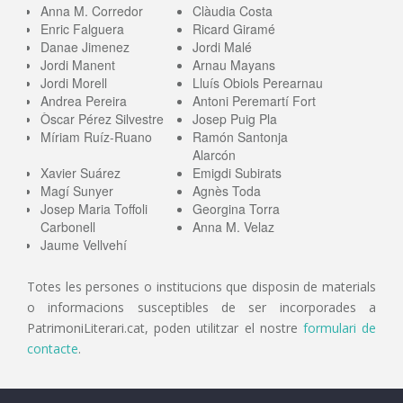
Anna M. Corredor
Clàudia Costa
Enric Falguera
Ricard Giramé
Danae Jimenez
Jordi Malé
Jordi Manent
Arnau Mayans
Jordi Morell
Lluís Obiols Perearnau
Andrea Pereira
Antoni Peremartí Fort
Òscar Pérez Silvestre
Josep Puig Pla
Míriam Ruíz-Ruano
Ramón Santonja
Alarcón
Xavier Suárez
Emigdi Subirats
Magí Sunyer
Agnès Toda
Josep Maria Toffoli
Georgina Torra
Carbonell
Anna M. Velaz
Jaume Vellvehí
Totes les persones o institucions que disposin de materials
o informacions susceptibles de ser incorporades a
PatrimoniLiterari.cat, poden utilitzar el nostre
formulari de
contacte
.