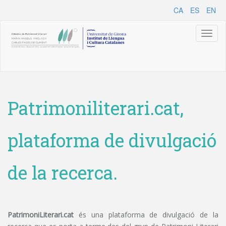
CA
ES
EN
Toggl
naviga
Patrimoniliterari.cat,
plataforma de divulgació
de la recerca.
PatrimoniLiterari.cat
és una plataforma de divulgació de la