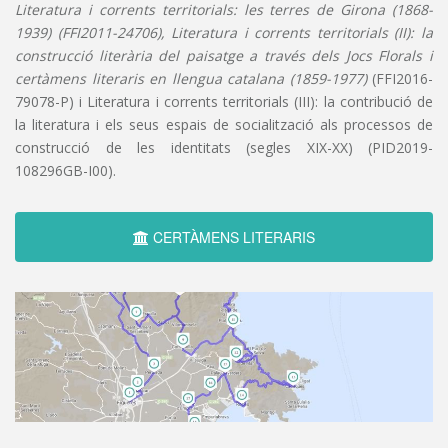
Literatura i corrents territorials: les terres de Girona (1868-
1939) (FFI2011-24706), Literatura i corrents territorials (II): la
construcció literària del paisatge a través dels Jocs Florals i
certàmens literaris en llengua catalana (1859-1977)
(FFI2016-
79078-P) i Literatura i corrents territorials (III): la contribució de
la literatura i els seus espais de socialització als processos de
construcció de les identitats (segles XIX-XX) (PID2019-
108296GB-I00).
CERTÀMENS LITERARIS