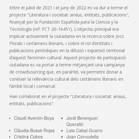
Entre el juliol de 2021 i el juny de 2022 es va dur a terme el
projecte “Literatura i societat: arxius, entitats, publicacions”,
finançat per la Fundación Española para la Ciencia y la
Tecnología (ref. FCT-20-16451). L’objectiu principal era
implicar activament la ciutadania en la recerca sobre Jocs
Florals i certàmens literaris, i sobre el rol d’entitats i
publicacions periòdiques en la difusió i expansió territorial
d’aquest fenomen cultural. Aquest projecte de participació
ciutadana es va portar a terme mitjançant una campanya
de crowdsourcing que, en paral•lel, va permetre donar a
conèixer la rellevància cultural dels certàmens literaris en
l’àmbit local i comarcal.
Han col•laborat en el projecte “Literatura i societat: arxius,
entitats, publicacions”:
Claudi Aventín-Boya
Jordi Berenguer
Queraltó
Clàudia Bussé Rojas
Laia Cabal Guarro
Cristina Cobos
Joan Cornudella