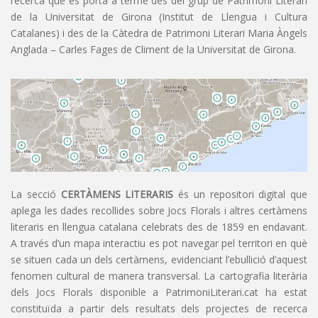
recerca que es porta a terme des del grup de Patrimoni Literari
de la Universitat de Girona (Institut de Llengua i Cultura
Catalanes) i des de la Càtedra de Patrimoni Literari Maria Àngels
Anglada – Carles Fages de Climent de la Universitat de Girona.
La secció
CERTÀMENS LITERARIS
és un repositori digital que
aplega les dades recollides sobre Jocs Florals i altres certàmens
literaris en llengua catalana celebrats des de 1859 en endavant.
A través d’un mapa interactiu es pot navegar pel territori en què
se situen cada un dels certàmens, evidenciant l’ebullició d’aquest
fenomen cultural de manera transversal. La cartografia literària
dels Jocs Florals disponible a PatrimoniLiterari.cat ha estat
constituïda a partir dels resultats dels projectes de recerca