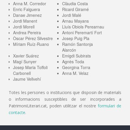
Anna M. Corredor
Clàudia Costa
Enric Falguera
Ricard Giramé
Danae Jimenez
Jordi Malé
Jordi Manent
Arnau Mayans
Jordi Morell
Lluís Obiols Perearnau
Andrea Pereira
Antoni Peremartí Fort
Òscar Pérez Silvestre
Josep Puig Pla
Míriam Ruíz-Ruano
Ramón Santonja
Alarcón
Xavier Suárez
Emigdi Subirats
Magí Sunyer
Agnès Toda
Josep Maria Toffoli
Georgina Torra
Carbonell
Anna M. Velaz
Jaume Vellvehí
Totes les persones o institucions que disposin de materials
o informacions susceptibles de ser incorporades a
PatrimoniLiterari.cat, poden utilitzar el nostre
formulari de
contacte
.