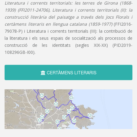
Literatura i corrents territorials: les terres de Girona (1868-
1939) (FFI2011-24706), Literatura i corrents territorials (II): la
construcció literària del paisatge a través dels Jocs Florals i
certàmens literaris en llengua catalana (1859-1977)
(FFI2016-
79078-P) i Literatura i corrents territorials (III): la contribució de
la literatura i els seus espais de socialització als processos de
construcció de les identitats (segles XIX-XX) (PID2019-
108296GB-I00).
CERTÀMENS LITERARIS