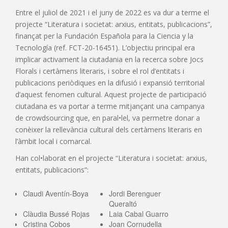
Entre el juliol de 2021 i el juny de 2022 es va dur a terme el
projecte “Literatura i societat: arxius, entitats, publicacions”,
finançat per la Fundación Española para la Ciencia y la
Tecnología (ref. FCT-20-16451). L’objectiu principal era
implicar activament la ciutadania en la recerca sobre Jocs
Florals i certàmens literaris, i sobre el rol d’entitats i
publicacions periòdiques en la difusió i expansió territorial
d’aquest fenomen cultural. Aquest projecte de participació
ciutadana es va portar a terme mitjançant una campanya
de crowdsourcing que, en paral•lel, va permetre donar a
conèixer la rellevància cultural dels certàmens literaris en
l’àmbit local i comarcal.
Han col•laborat en el projecte “Literatura i societat: arxius,
entitats, publicacions”:
Claudi Aventín-Boya
Jordi Berenguer
Queraltó
Clàudia Bussé Rojas
Laia Cabal Guarro
Cristina Cobos
Joan Cornudella