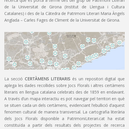
recerca que es porta a terme des del grup de Patrimoni Literari
de la Universitat de Girona (Institut de Llengua i Cultura
Catalanes) i des de la Càtedra de Patrimoni Literari Maria Àngels
Anglada – Carles Fages de Climent de la Universitat de Girona.
La secció
CERTÀMENS LITERARIS
és un repositori digital que
aplega les dades recollides sobre Jocs Florals i altres certàmens
literaris en llengua catalana celebrats des de 1859 en endavant.
A través d’un mapa interactiu es pot navegar pel territori en què
se situen cada un dels certàmens, evidenciant l’ebullició d’aquest
fenomen cultural de manera transversal. La cartografia literària
dels Jocs Florals disponible a PatrimoniLiterari.cat ha estat
constituïda a partir dels resultats dels projectes de recerca