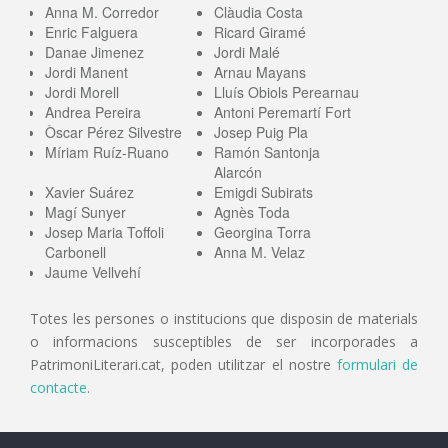
Anna M. Corredor
Clàudia Costa
Enric Falguera
Ricard Giramé
Danae Jimenez
Jordi Malé
Jordi Manent
Arnau Mayans
Jordi Morell
Lluís Obiols Perearnau
Andrea Pereira
Antoni Peremartí Fort
Òscar Pérez Silvestre
Josep Puig Pla
Míriam Ruíz-Ruano
Ramón Santonja
Alarcón
Xavier Suárez
Emigdi Subirats
Magí Sunyer
Agnès Toda
Josep Maria Toffoli
Georgina Torra
Carbonell
Anna M. Velaz
Jaume Vellvehí
Totes les persones o institucions que disposin de materials
o informacions susceptibles de ser incorporades a
PatrimoniLiterari.cat, poden utilitzar el nostre
formulari de
contacte
.