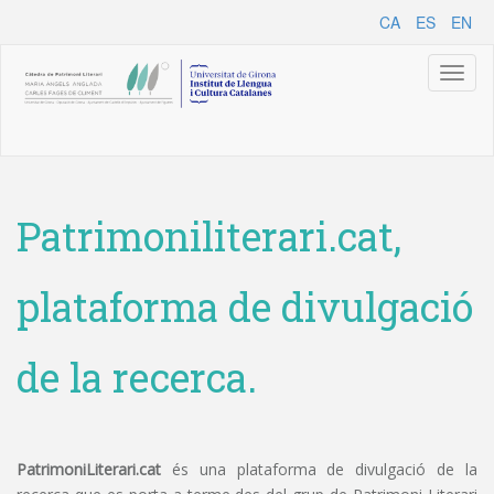
CA
ES
EN
Toggl
naviga
Patrimoniliterari.cat,
plataforma de divulgació
de la recerca.
PatrimoniLiterari.cat
és una plataforma de divulgació de la