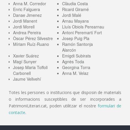
Anna M. Corredor
Clàudia Costa
Enric Falguera
Ricard Giramé
Danae Jimenez
Jordi Malé
Jordi Manent
Arnau Mayans
Jordi Morell
Lluís Obiols Perearnau
Andrea Pereira
Antoni Peremartí Fort
Òscar Pérez Silvestre
Josep Puig Pla
Míriam Ruíz-Ruano
Ramón Santonja
Alarcón
Xavier Suárez
Emigdi Subirats
Magí Sunyer
Agnès Toda
Josep Maria Toffoli
Georgina Torra
Carbonell
Anna M. Velaz
Jaume Vellvehí
Totes les persones o institucions que disposin de materials
o informacions susceptibles de ser incorporades a
PatrimoniLiterari.cat, poden utilitzar el nostre
formulari de
contacte
.