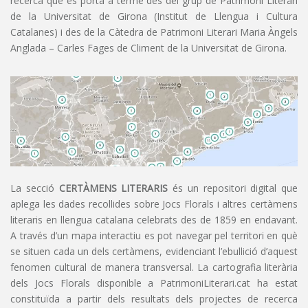
recerca que es porta a terme des del grup de Patrimoni Literari
de la Universitat de Girona (Institut de Llengua i Cultura
Catalanes) i des de la Càtedra de Patrimoni Literari Maria Àngels
Anglada – Carles Fages de Climent de la Universitat de Girona.
La secció
CERTÀMENS LITERARIS
és un repositori digital que
aplega les dades recollides sobre Jocs Florals i altres certàmens
literaris en llengua catalana celebrats des de 1859 en endavant.
A través d’un mapa interactiu es pot navegar pel territori en què
se situen cada un dels certàmens, evidenciant l’ebullició d’aquest
fenomen cultural de manera transversal. La cartografia literària
dels Jocs Florals disponible a PatrimoniLiterari.cat ha estat
constituïda a partir dels resultats dels projectes de recerca