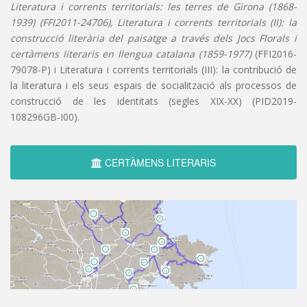
Literatura i corrents territorials: les terres de Girona (1868-
1939) (FFI2011-24706), Literatura i corrents territorials (II): la
construcció literària del paisatge a través dels Jocs Florals i
certàmens literaris en llengua catalana (1859-1977)
(FFI2016-
79078-P) i Literatura i corrents territorials (III): la contribució de
la literatura i els seus espais de socialització als processos de
construcció de les identitats (segles XIX-XX) (PID2019-
108296GB-I00).
CERTÀMENS LITERARIS