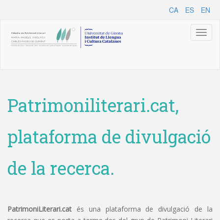
CA
ES
EN
Toggl
naviga
Patrimoniliterari.cat,
plataforma de divulgació
de la recerca.
PatrimoniLiterari.cat
és una plataforma de divulgació de la