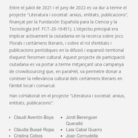
Entre el juliol de 2021 i el juny de 2022 es va dur a terme el
projecte “Literatura i societat: arxius, entitats, publicacions”,
finançat per la Fundación Española para la Ciencia y la
Tecnología (ref. FCT-20-16451). L’objectiu principal era
implicar activament la ciutadania en la recerca sobre Jocs
Florals i certàmens literaris, i sobre el rol d’entitats i
publicacions periòdiques en la difusió i expansió territorial
d’aquest fenomen cultural. Aquest projecte de participació
ciutadana es va portar a terme mitjançant una campanya
de crowdsourcing que, en paral•lel, va permetre donar a
conèixer la rellevància cultural dels certàmens literaris en
l’àmbit local i comarcal.
Han col•laborat en el projecte “Literatura i societat: arxius,
entitats, publicacions”:
Claudi Aventín-Boya
Jordi Berenguer
Queraltó
Clàudia Bussé Rojas
Laia Cabal Guarro
Cristina Cobos
Joan Cornudella