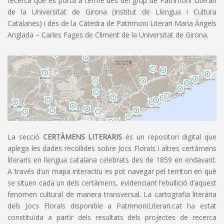
recerca que es porta a terme des del grup de Patrimoni Literari
de la Universitat de Girona (Institut de Llengua i Cultura
Catalanes) i des de la Càtedra de Patrimoni Literari Maria Àngels
Anglada – Carles Fages de Climent de la Universitat de Girona.
La secció
CERTÀMENS LITERARIS
és un repositori digital que
aplega les dades recollides sobre Jocs Florals i altres certàmens
literaris en llengua catalana celebrats des de 1859 en endavant.
A través d’un mapa interactiu es pot navegar pel territori en què
se situen cada un dels certàmens, evidenciant l’ebullició d’aquest
fenomen cultural de manera transversal. La cartografia literària
dels Jocs Florals disponible a PatrimoniLiterari.cat ha estat
constituïda a partir dels resultats dels projectes de recerca