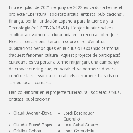
Entre el juliol de 2021 i el juny de 2022 es va dur a terme el
projecte “Literatura i societat: arxius, entitats, publicacions”,
finançat per la Fundación Española para la Ciencia y la
Tecnología (ref. FCT-20-16451). L’objectiu principal era
implicar activament la ciutadania en la recerca sobre Jocs
Florals i certàmens literaris, i sobre el rol d’entitats i
publicacions periòdiques en la difusió i expansió territorial
d’aquest fenomen cultural. Aquest projecte de participació
ciutadana es va portar a terme mitjançant una campanya
de crowdsourcing que, en paral•lel, va permetre donar a
conèixer la rellevància cultural dels certàmens literaris en
l’àmbit local i comarcal.
Han col•laborat en el projecte “Literatura i societat: arxius,
entitats, publicacions”:
Claudi Aventín-Boya
Jordi Berenguer
Queraltó
Clàudia Bussé Rojas
Laia Cabal Guarro
Cristina Cobos
Joan Cornudella