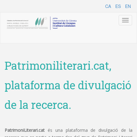
CA
ES
EN
Toggl
naviga
Patrimoniliterari.cat,
plataforma de divulgació
de la recerca.
PatrimoniLiterari.cat
és una plataforma de divulgació de la