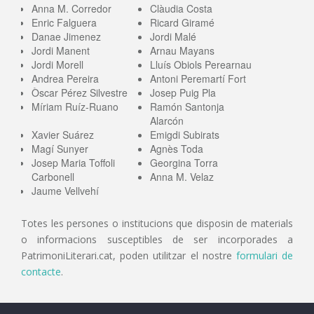
Anna M. Corredor
Clàudia Costa
Enric Falguera
Ricard Giramé
Danae Jimenez
Jordi Malé
Jordi Manent
Arnau Mayans
Jordi Morell
Lluís Obiols Perearnau
Andrea Pereira
Antoni Peremartí Fort
Òscar Pérez Silvestre
Josep Puig Pla
Míriam Ruíz-Ruano
Ramón Santonja
Alarcón
Xavier Suárez
Emigdi Subirats
Magí Sunyer
Agnès Toda
Josep Maria Toffoli
Georgina Torra
Carbonell
Anna M. Velaz
Jaume Vellvehí
Totes les persones o institucions que disposin de materials
o informacions susceptibles de ser incorporades a
PatrimoniLiterari.cat, poden utilitzar el nostre
formulari de
contacte
.