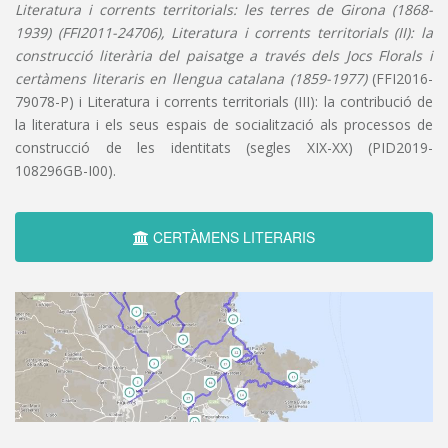
Literatura i corrents territorials: les terres de Girona (1868-
1939) (FFI2011-24706), Literatura i corrents territorials (II): la
construcció literària del paisatge a través dels Jocs Florals i
certàmens literaris en llengua catalana (1859-1977)
(FFI2016-
79078-P) i Literatura i corrents territorials (III): la contribució de
la literatura i els seus espais de socialització als processos de
construcció de les identitats (segles XIX-XX) (PID2019-
108296GB-I00).
CERTÀMENS LITERARIS