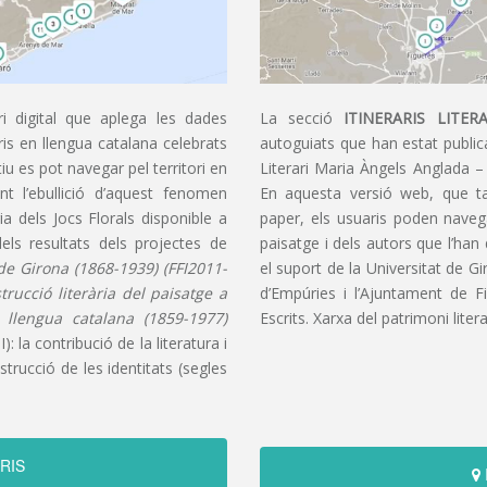
i digital que aplega les dades
La secció
ITINERARIS LITERA
aris en llengua catalana celebrats
autoguiats que han estat publica
u es pot navegar pel territori en
Literari Maria Àngels Anglada –
t l’ebullició d’aquest fenomen
En aquesta versió web, que t
ia dels Jocs Florals disponible a
paper, els usuaris poden navegar
dels resultats dels projectes de
paisatge i dels autors que l’han
s de Girona (1868-1939) (FFI2011-
el suport de la Universitat de G
nstrucció literària del paisatge a
d’Empúries i l’Ajuntament de F
n llengua catalana (1859-1977)
Escrits. Xarxa del patrimoni litera
): la contribució de la literatura i
trucció de les identitats (segles
RIS