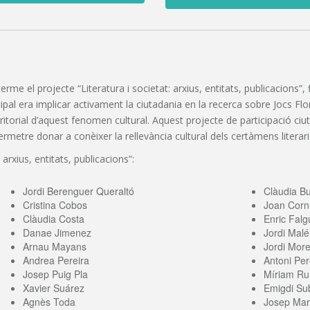
 terme el projecte “Literatura i societat: arxius, entitats, publicacions
pal era implicar activament la ciutadania en la recerca sobre Jocs Florals
erritorial d’aquest fenomen cultural. Aquest projecte de participació c
etre donar a conèixer la rellevància cultural dels certàmens literaris
 arxius, entitats, publicacions”:
Jordi Berenguer Queraltó
Clàudia B
Cristina Cobos
Joan Corn
Clàudia Costa
Enric Falg
Danae Jimenez
Jordi Malé
Arnau Mayans
Jordi More
Andrea Pereira
Antoni Per
Josep Puig Pla
Míriam Ru
Xavier Suárez
Emigdi Sub
Agnès Toda
Josep Mari