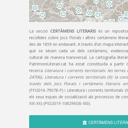
La secció
CERTÀMENS LITERARIS
és un repositor
recollides sobre Jocs Florals i altres certàmens liter
des de 1859 en endavant. A través d’un mapa interacti
què se situen cada un dels certàmens, evidencian
cultural de manera transversal. La cartografia literàr
PatrimoniLiterari.cat ha estat constituïda a partir 
recerca
Literatura i corrents territorials: les terre
24706), Literatura i corrents territorials (II): la co
través dels Jocs Florals i certàmens literaris e
(FFI2016-79078-P) i Literatura i corrents territorials (III
els seus espais de socialització als processos de cons
XIX-XX) (PID2019-108296GB-I00).
CERTÀMENS LITERA