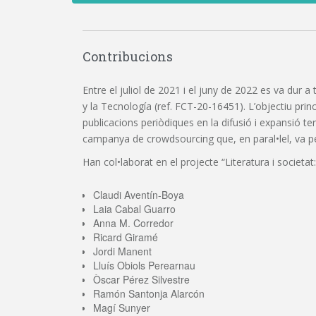
Contribucions
Entre el juliol de 2021 i el juny de 2022 es va dur a
y la Tecnología (ref. FCT-20-16451). L’objectiu princi
publicacions periòdiques en la difusió i expansió t
campanya de crowdsourcing que, en paral•lel, va perm
Han col•laborat en el projecte “Literatura i societat:
Claudi Aventín-Boya
Laia Cabal Guarro
Anna M. Corredor
Ricard Giramé
Jordi Manent
Lluís Obiols Perearnau
Òscar Pérez Silvestre
Ramón Santonja Alarcón
Magí Sunyer