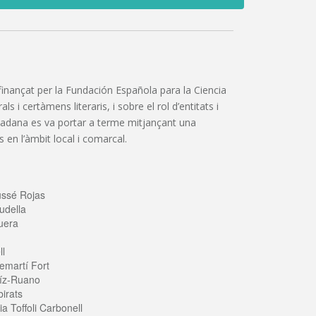
”, finançat per la Fundación Española para la Ciencia
 i certàmens literaris, i sobre el rol d’entitats i
iutadana es va portar a terme mitjançant una
 en l’àmbit local i comarcal.
ussé Rojas
udella
uera
ll
emartí Fort
íz-Ruano
irats
a Toffoli Carbonell