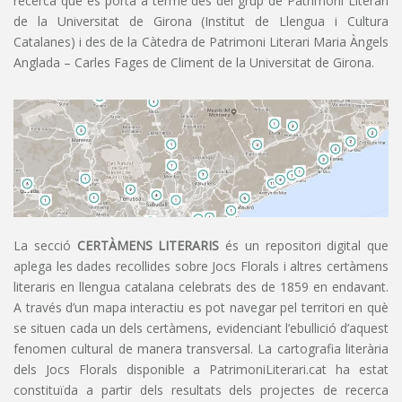
recerca que es porta a terme des del grup de Patrimoni Literari
de la Universitat de Girona (Institut de Llengua i Cultura
Catalanes) i des de la Càtedra de Patrimoni Literari Maria Àngels
Anglada – Carles Fages de Climent de la Universitat de Girona.
La secció
CERTÀMENS LITERARIS
és un repositori digital que
aplega les dades recollides sobre Jocs Florals i altres certàmens
literaris en llengua catalana celebrats des de 1859 en endavant.
A través d’un mapa interactiu es pot navegar pel territori en què
se situen cada un dels certàmens, evidenciant l’ebullició d’aquest
fenomen cultural de manera transversal. La cartografia literària
dels Jocs Florals disponible a PatrimoniLiterari.cat ha estat
constituïda a partir dels resultats dels projectes de recerca