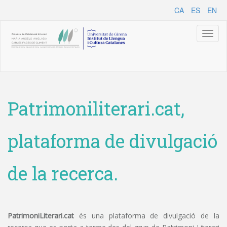
CA
ES
EN
Toggl
naviga
Patrimoniliterari.cat,
plataforma de divulgació
de la recerca.
PatrimoniLiterari.cat
és una plataforma de divulgació de la