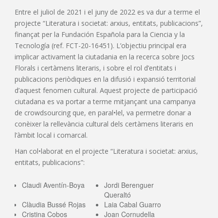
Entre el juliol de 2021 i el juny de 2022 es va dur a terme el
projecte “Literatura i societat: arxius, entitats, publicacions”,
finançat per la Fundación Española para la Ciencia y la
Tecnología (ref. FCT-20-16451). L’objectiu principal era
implicar activament la ciutadania en la recerca sobre Jocs
Florals i certàmens literaris, i sobre el rol d’entitats i
publicacions periòdiques en la difusió i expansió territorial
d’aquest fenomen cultural. Aquest projecte de participació
ciutadana es va portar a terme mitjançant una campanya
de crowdsourcing que, en paral•lel, va permetre donar a
conèixer la rellevància cultural dels certàmens literaris en
l’àmbit local i comarcal.
Han col•laborat en el projecte “Literatura i societat: arxius,
entitats, publicacions”:
Claudi Aventín-Boya
Jordi Berenguer
Queraltó
Clàudia Bussé Rojas
Laia Cabal Guarro
Cristina Cobos
Joan Cornudella