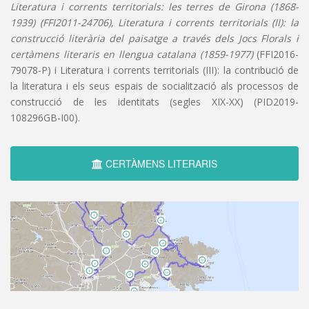
Literatura i corrents territorials: les terres de Girona (1868-
1939) (FFI2011-24706), Literatura i corrents territorials (II): la
construcció literària del paisatge a través dels Jocs Florals i
certàmens literaris en llengua catalana (1859-1977)
(FFI2016-
79078-P) i Literatura i corrents territorials (III): la contribució de
la literatura i els seus espais de socialització als processos de
construcció de les identitats (segles XIX-XX) (PID2019-
108296GB-I00).
CERTÀMENS LITERARIS