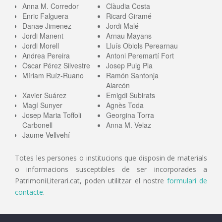
Anna M. Corredor
Clàudia Costa
Enric Falguera
Ricard Giramé
Danae Jimenez
Jordi Malé
Jordi Manent
Arnau Mayans
Jordi Morell
Lluís Obiols Perearnau
Andrea Pereira
Antoni Peremartí Fort
Òscar Pérez Silvestre
Josep Puig Pla
Míriam Ruíz-Ruano
Ramón Santonja
Alarcón
Xavier Suárez
Emigdi Subirats
Magí Sunyer
Agnès Toda
Josep Maria Toffoli
Georgina Torra
Carbonell
Anna M. Velaz
Jaume Vellvehí
Totes les persones o institucions que disposin de materials
o informacions susceptibles de ser incorporades a
PatrimoniLiterari.cat, poden utilitzar el nostre
formulari de
contacte
.