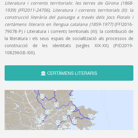
Literatura i corrents territorials: les terres de Girona (1868-
1939) (FFI2011-24706), Literatura i corrents territorials (II): la
construcció literària del paisatge a través dels Jocs Florals i
certàmens literaris en llengua catalana (1859-1977)
(FFI2016-
79078-P) i Literatura i corrents territorials (III): la contribució de
la literatura i els seus espais de socialització als processos de
construcció de les identitats (segles XIX-XX) (PID2019-
108296GB-I00).
CERTÀMENS LITERARIS