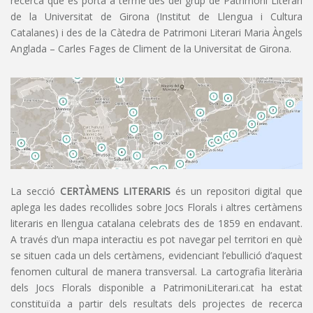
recerca que es porta a terme des del grup de Patrimoni Literari
de la Universitat de Girona (Institut de Llengua i Cultura
Catalanes) i des de la Càtedra de Patrimoni Literari Maria Àngels
Anglada – Carles Fages de Climent de la Universitat de Girona.
La secció
CERTÀMENS LITERARIS
és un repositori digital que
aplega les dades recollides sobre Jocs Florals i altres certàmens
literaris en llengua catalana celebrats des de 1859 en endavant.
A través d’un mapa interactiu es pot navegar pel territori en què
se situen cada un dels certàmens, evidenciant l’ebullició d’aquest
fenomen cultural de manera transversal. La cartografia literària
dels Jocs Florals disponible a PatrimoniLiterari.cat ha estat
constituïda a partir dels resultats dels projectes de recerca