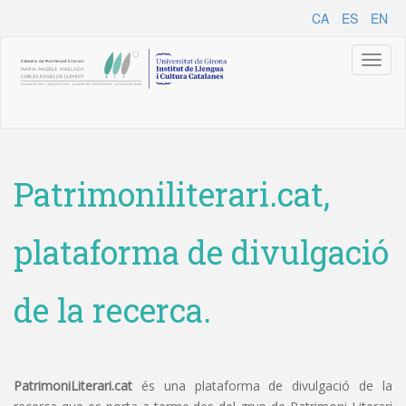
CA
ES
EN
Toggl
naviga
Patrimoniliterari.cat,
plataforma de divulgació
de la recerca.
PatrimoniLiterari.cat
és una plataforma de divulgació de la