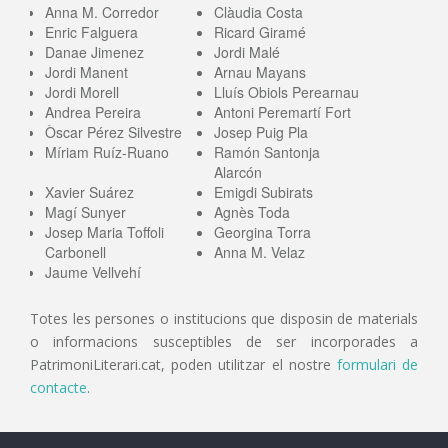
Anna M. Corredor
Clàudia Costa
Enric Falguera
Ricard Giramé
Danae Jimenez
Jordi Malé
Jordi Manent
Arnau Mayans
Jordi Morell
Lluís Obiols Perearnau
Andrea Pereira
Antoni Peremartí Fort
Òscar Pérez Silvestre
Josep Puig Pla
Míriam Ruíz-Ruano
Ramón Santonja
Alarcón
Xavier Suárez
Emigdi Subirats
Magí Sunyer
Agnès Toda
Josep Maria Toffoli
Georgina Torra
Carbonell
Anna M. Velaz
Jaume Vellvehí
Totes les persones o institucions que disposin de materials
o informacions susceptibles de ser incorporades a
PatrimoniLiterari.cat, poden utilitzar el nostre
formulari de
contacte
.