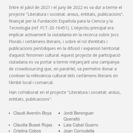
Entre el juliol de 2021 i el juny de 2022 es va dur a terme el
projecte “Literatura i societat: arxius, entitats, publicacions”,
finançat per la Fundación Española para la Ciencia y la
Tecnología (ref. FCT-20-16451). L’objectiu principal era
implicar activament la ciutadania en la recerca sobre Jocs
Florals i certàmens literaris, i sobre el rol d’entitats i
publicacions periòdiques en la difusió i expansió territorial
d’aquest fenomen cultural. Aquest projecte de participació
ciutadana es va portar a terme mitjançant una campanya
de crowdsourcing que, en paral•lel, va permetre donar a
conèixer la rellevància cultural dels certàmens literaris en
l’àmbit local i comarcal.
Han col•laborat en el projecte “Literatura i societat: arxius,
entitats, publicacions”:
Claudi Aventín-Boya
Jordi Berenguer
Queraltó
Clàudia Bussé Rojas
Laia Cabal Guarro
Cristina Cobos
Joan Cornudella