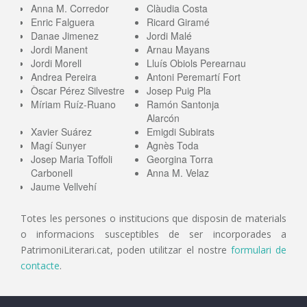
Anna M. Corredor
Clàudia Costa
Enric Falguera
Ricard Giramé
Danae Jimenez
Jordi Malé
Jordi Manent
Arnau Mayans
Jordi Morell
Lluís Obiols Perearnau
Andrea Pereira
Antoni Peremartí Fort
Òscar Pérez Silvestre
Josep Puig Pla
Míriam Ruíz-Ruano
Ramón Santonja
Alarcón
Xavier Suárez
Emigdi Subirats
Magí Sunyer
Agnès Toda
Josep Maria Toffoli
Georgina Torra
Carbonell
Anna M. Velaz
Jaume Vellvehí
Totes les persones o institucions que disposin de materials
o informacions susceptibles de ser incorporades a
PatrimoniLiterari.cat, poden utilitzar el nostre
formulari de
contacte
.