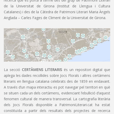
recerca que es porta a terme des del grup de Patrimoni Literari
de la Universitat de Girona (Institut de Llengua i Cultura
Catalanes) i des de la Càtedra de Patrimoni Literari Maria Àngels
Anglada – Carles Fages de Climent de la Universitat de Girona.
La secció
CERTÀMENS LITERARIS
és un repositori digital que
aplega les dades recollides sobre Jocs Florals i altres certàmens
literaris en llengua catalana celebrats des de 1859 en endavant.
A través d’un mapa interactiu es pot navegar pel territori en què
se situen cada un dels certàmens, evidenciant l’ebullició d’aquest
fenomen cultural de manera transversal. La cartografia literària
dels Jocs Florals disponible a PatrimoniLiterari.cat ha estat
constituïda a partir dels resultats dels projectes de recerca