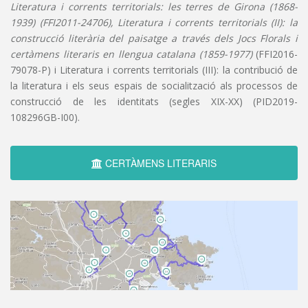
Literatura i corrents territorials: les terres de Girona (1868-
1939) (FFI2011-24706), Literatura i corrents territorials (II): la
construcció literària del paisatge a través dels Jocs Florals i
certàmens literaris en llengua catalana (1859-1977)
(FFI2016-
79078-P) i Literatura i corrents territorials (III): la contribució de
la literatura i els seus espais de socialització als processos de
construcció de les identitats (segles XIX-XX) (PID2019-
108296GB-I00).
CERTÀMENS LITERARIS