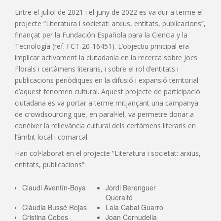
Entre el juliol de 2021 i el juny de 2022 es va dur a terme el
projecte “Literatura i societat: arxius, entitats, publicacions”,
finançat per la Fundación Española para la Ciencia y la
Tecnología (ref. FCT-20-16451). L’objectiu principal era
implicar activament la ciutadania en la recerca sobre Jocs
Florals i certàmens literaris, i sobre el rol d’entitats i
publicacions periòdiques en la difusió i expansió territorial
d’aquest fenomen cultural. Aquest projecte de participació
ciutadana es va portar a terme mitjançant una campanya
de crowdsourcing que, en paral•lel, va permetre donar a
conèixer la rellevància cultural dels certàmens literaris en
l’àmbit local i comarcal.
Han col•laborat en el projecte “Literatura i societat: arxius,
entitats, publicacions”:
Claudi Aventín-Boya
Jordi Berenguer
Queraltó
Clàudia Bussé Rojas
Laia Cabal Guarro
Cristina Cobos
Joan Cornudella