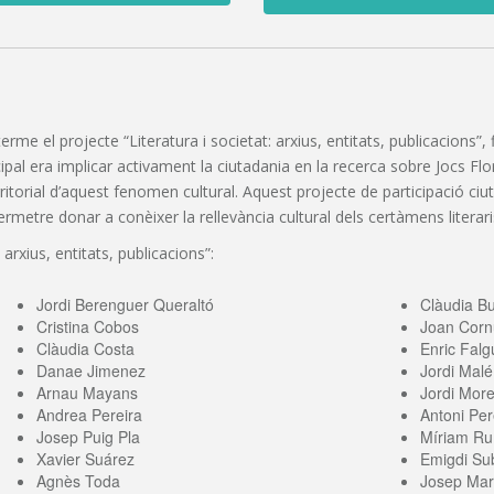
 terme el projecte “Literatura i societat: arxius, entitats, publicacions
pal era implicar activament la ciutadania en la recerca sobre Jocs Florals
erritorial d’aquest fenomen cultural. Aquest projecte de participació c
etre donar a conèixer la rellevància cultural dels certàmens literaris
 arxius, entitats, publicacions”:
Jordi Berenguer Queraltó
Clàudia B
Cristina Cobos
Joan Corn
Clàudia Costa
Enric Falg
Danae Jimenez
Jordi Malé
Arnau Mayans
Jordi More
Andrea Pereira
Antoni Per
Josep Puig Pla
Míriam Ru
Xavier Suárez
Emigdi Sub
Agnès Toda
Josep Mari