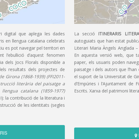
i digital que aplega les dades
La secció
ITINERARIS LITERA
aris en llengua catalana celebrats
autoguiats que han estat publica
u es pot navegar pel territori en
Literari Maria Àngels Anglada –
t l’ebullició d’aquest fenomen
En aquesta versió web, que t
ia dels Jocs Florals disponible a
paper, els usuaris poden navegar
dels resultats dels projectes de
paisatge i dels autors que l’han
s de Girona (1868-1939) (FFI2011-
el suport de la Universitat de G
nstrucció literària del paisatge a
d’Empúries i l’Ajuntament de F
n llengua catalana (1859-1977)
Escrits. Xarxa del patrimoni litera
): la contribució de la literatura i
trucció de les identitats (segles
RIS