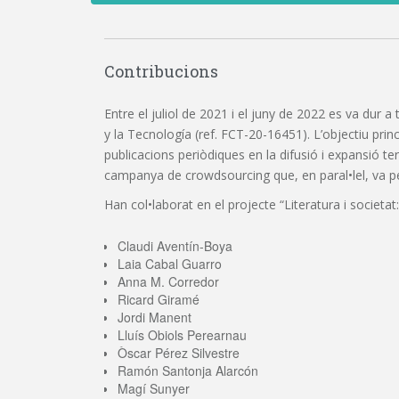
Contribucions
Entre el juliol de 2021 i el juny de 2022 es va dur a
y la Tecnología (ref. FCT-20-16451). L’objectiu princi
publicacions periòdiques en la difusió i expansió t
campanya de crowdsourcing que, en paral•lel, va perm
Han col•laborat en el projecte “Literatura i societat:
Claudi Aventín-Boya
Laia Cabal Guarro
Anna M. Corredor
Ricard Giramé
Jordi Manent
Lluís Obiols Perearnau
Òscar Pérez Silvestre
Ramón Santonja Alarcón
Magí Sunyer