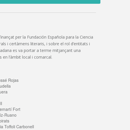
”, finançat per la Fundación Española para la Ciencia
 i certàmens literaris, i sobre el rol d’entitats i
iutadana es va portar a terme mitjançant una
 en l’àmbit local i comarcal.
ussé Rojas
udella
uera
ll
emartí Fort
íz-Ruano
irats
a Toffoli Carbonell