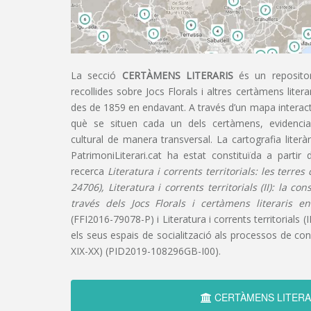
La secció
CERTÀMENS LITERARIS
és un repositor
recollides sobre Jocs Florals i altres certàmens liter
des de 1859 en endavant. A través d’un mapa interacti
què se situen cada un dels certàmens, evidencian
cultural de manera transversal. La cartografia literàr
PatrimoniLiterari.cat ha estat constituïda a partir 
recerca
Literatura i corrents territorials: les terre
24706), Literatura i corrents territorials (II): la co
través dels Jocs Florals i certàmens literaris e
(FFI2016-79078-P) i Literatura i corrents territorials (III
els seus espais de socialització als processos de cons
XIX-XX) (PID2019-108296GB-I00).
CERTÀMENS LITERA