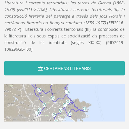
Literatura i corrents territorials: les terres de Girona (1868-
1939) (FFI2011-24706), Literatura i corrents territorials (II): la
construcció literària del paisatge a través dels Jocs Florals i
certàmens literaris en llengua catalana (1859-1977)
(FFI2016-
79078-P) i Literatura i corrents territorials (III): la contribució de
la literatura i els seus espais de socialització als processos de
construcció de les identitats (segles XIX-XX) (PID2019-
108296GB-I00).
CERTÀMENS LITERARIS