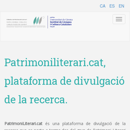
CA
ES
EN
Toggl
naviga
Patrimoniliterari.cat,
plataforma de divulgació
de la recerca.
PatrimoniLiterari.cat
és una plataforma de divulgació de la