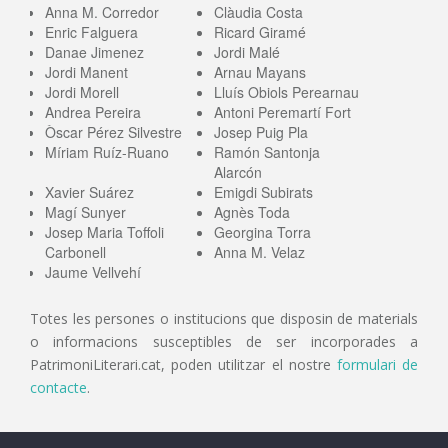
Anna M. Corredor
Clàudia Costa
Enric Falguera
Ricard Giramé
Danae Jimenez
Jordi Malé
Jordi Manent
Arnau Mayans
Jordi Morell
Lluís Obiols Perearnau
Andrea Pereira
Antoni Peremartí Fort
Òscar Pérez Silvestre
Josep Puig Pla
Míriam Ruíz-Ruano
Ramón Santonja
Alarcón
Xavier Suárez
Emigdi Subirats
Magí Sunyer
Agnès Toda
Josep Maria Toffoli
Georgina Torra
Carbonell
Anna M. Velaz
Jaume Vellvehí
Totes les persones o institucions que disposin de materials
o informacions susceptibles de ser incorporades a
PatrimoniLiterari.cat, poden utilitzar el nostre
formulari de
contacte
.