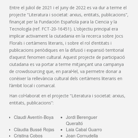
Entre el juliol de 2021 i el juny de 2022 es va dur a terme el
projecte “Literatura i societat: arxius, entitats, publicacions”,
finançat per la Fundación Española para la Ciencia y la
Tecnología (ref. FCT-20-16451). L’objectiu principal era
implicar activament la ciutadania en la recerca sobre Jocs
Florals i certàmens literaris, i sobre el rol d’entitats i
publicacions periòdiques en la difusió i expansió territorial
d’aquest fenomen cultural. Aquest projecte de participació
ciutadana es va portar a terme mitjançant una campanya
de crowdsourcing que, en paral•lel, va permetre donar a
conèixer la rellevància cultural dels certàmens literaris en
l’àmbit local i comarcal.
Han col•laborat en el projecte “Literatura i societat: arxius,
entitats, publicacions”:
Claudi Aventín-Boya
Jordi Berenguer
Queraltó
Clàudia Bussé Rojas
Laia Cabal Guarro
Cristina Cobos
Joan Cornudella