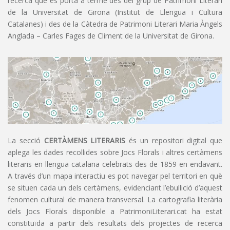
recerca que es porta a terme des del grup de Patrimoni Literari
de la Universitat de Girona (Institut de Llengua i Cultura
Catalanes) i des de la Càtedra de Patrimoni Literari Maria Àngels
Anglada – Carles Fages de Climent de la Universitat de Girona.
La secció
CERTÀMENS LITERARIS
és un repositori digital que
aplega les dades recollides sobre Jocs Florals i altres certàmens
literaris en llengua catalana celebrats des de 1859 en endavant.
A través d’un mapa interactiu es pot navegar pel territori en què
se situen cada un dels certàmens, evidenciant l’ebullició d’aquest
fenomen cultural de manera transversal. La cartografia literària
dels Jocs Florals disponible a PatrimoniLiterari.cat ha estat
constituïda a partir dels resultats dels projectes de recerca