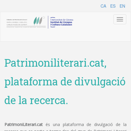
CA
ES
EN
Toggl
naviga
Patrimoniliterari.cat,
plataforma de divulgació
de la recerca.
PatrimoniLiterari.cat
és una plataforma de divulgació de la