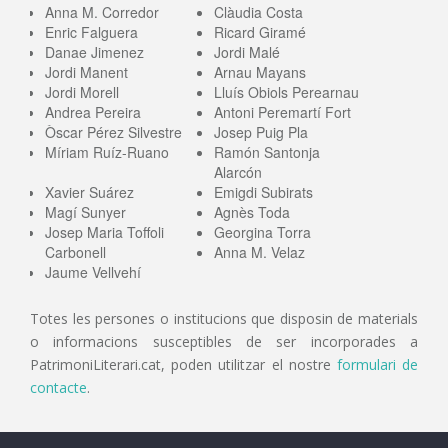
Anna M. Corredor
Clàudia Costa
Enric Falguera
Ricard Giramé
Danae Jimenez
Jordi Malé
Jordi Manent
Arnau Mayans
Jordi Morell
Lluís Obiols Perearnau
Andrea Pereira
Antoni Peremartí Fort
Òscar Pérez Silvestre
Josep Puig Pla
Míriam Ruíz-Ruano
Ramón Santonja
Alarcón
Xavier Suárez
Emigdi Subirats
Magí Sunyer
Agnès Toda
Josep Maria Toffoli
Georgina Torra
Carbonell
Anna M. Velaz
Jaume Vellvehí
Totes les persones o institucions que disposin de materials
o informacions susceptibles de ser incorporades a
PatrimoniLiterari.cat, poden utilitzar el nostre
formulari de
contacte
.