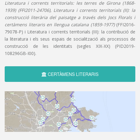
Literatura i corrents territorials: les terres de Girona (1868-
1939) (FFI2011-24706), Literatura i corrents territorials (II): la
construcció literària del paisatge a través dels Jocs Florals i
certàmens literaris en llengua catalana (1859-1977)
(FFI2016-
79078-P) i Literatura i corrents territorials (III): la contribució de
la literatura i els seus espais de socialització als processos de
construcció de les identitats (segles XIX-XX) (PID2019-
108296GB-I00).
CERTÀMENS LITERARIS