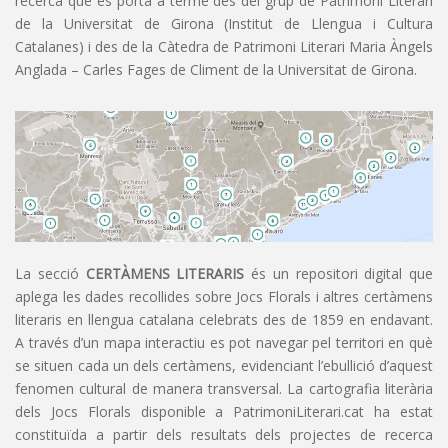
recerca que es porta a terme des del grup de Patrimoni Literari
de la Universitat de Girona (Institut de Llengua i Cultura
Catalanes) i des de la Càtedra de Patrimoni Literari Maria Àngels
Anglada – Carles Fages de Climent de la Universitat de Girona.
La secció
CERTÀMENS LITERARIS
és un repositori digital que
aplega les dades recollides sobre Jocs Florals i altres certàmens
literaris en llengua catalana celebrats des de 1859 en endavant.
A través d’un mapa interactiu es pot navegar pel territori en què
se situen cada un dels certàmens, evidenciant l’ebullició d’aquest
fenomen cultural de manera transversal. La cartografia literària
dels Jocs Florals disponible a PatrimoniLiterari.cat ha estat
constituïda a partir dels resultats dels projectes de recerca