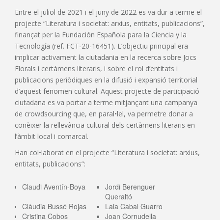
Entre el juliol de 2021 i el juny de 2022 es va dur a terme el
projecte “Literatura i societat: arxius, entitats, publicacions”,
finançat per la Fundación Española para la Ciencia y la
Tecnología (ref. FCT-20-16451). L’objectiu principal era
implicar activament la ciutadania en la recerca sobre Jocs
Florals i certàmens literaris, i sobre el rol d’entitats i
publicacions periòdiques en la difusió i expansió territorial
d’aquest fenomen cultural. Aquest projecte de participació
ciutadana es va portar a terme mitjançant una campanya
de crowdsourcing que, en paral•lel, va permetre donar a
conèixer la rellevància cultural dels certàmens literaris en
l’àmbit local i comarcal.
Han col•laborat en el projecte “Literatura i societat: arxius,
entitats, publicacions”:
Claudi Aventín-Boya
Jordi Berenguer
Queraltó
Clàudia Bussé Rojas
Laia Cabal Guarro
Cristina Cobos
Joan Cornudella