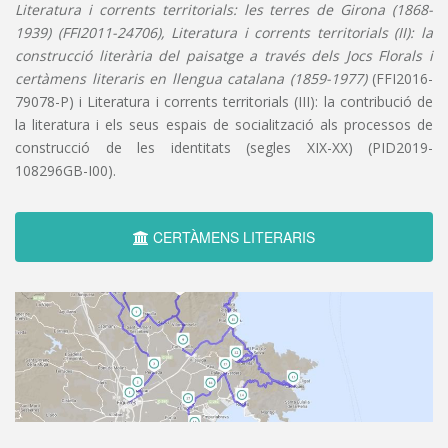
Literatura i corrents territorials: les terres de Girona (1868-
1939) (FFI2011-24706), Literatura i corrents territorials (II): la
construcció literària del paisatge a través dels Jocs Florals i
certàmens literaris en llengua catalana (1859-1977)
(FFI2016-
79078-P) i Literatura i corrents territorials (III): la contribució de
la literatura i els seus espais de socialització als processos de
construcció de les identitats (segles XIX-XX) (PID2019-
108296GB-I00).
CERTÀMENS LITERARIS