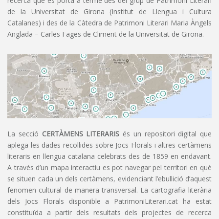
recerca que es porta a terme des del grup de Patrimoni Literari
de la Universitat de Girona (Institut de Llengua i Cultura
Catalanes) i des de la Càtedra de Patrimoni Literari Maria Àngels
Anglada – Carles Fages de Climent de la Universitat de Girona.
La secció
CERTÀMENS LITERARIS
és un repositori digital que
aplega les dades recollides sobre Jocs Florals i altres certàmens
literaris en llengua catalana celebrats des de 1859 en endavant.
A través d’un mapa interactiu es pot navegar pel territori en què
se situen cada un dels certàmens, evidenciant l’ebullició d’aquest
fenomen cultural de manera transversal. La cartografia literària
dels Jocs Florals disponible a PatrimoniLiterari.cat ha estat
constituïda a partir dels resultats dels projectes de recerca