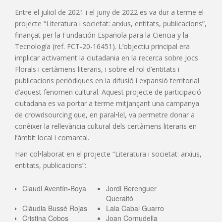
Entre el juliol de 2021 i el juny de 2022 es va dur a terme el
projecte “Literatura i societat: arxius, entitats, publicacions”,
finançat per la Fundación Española para la Ciencia y la
Tecnología (ref. FCT-20-16451). L’objectiu principal era
implicar activament la ciutadania en la recerca sobre Jocs
Florals i certàmens literaris, i sobre el rol d’entitats i
publicacions periòdiques en la difusió i expansió territorial
d’aquest fenomen cultural. Aquest projecte de participació
ciutadana es va portar a terme mitjançant una campanya
de crowdsourcing que, en paral•lel, va permetre donar a
conèixer la rellevància cultural dels certàmens literaris en
l’àmbit local i comarcal.
Han col•laborat en el projecte “Literatura i societat: arxius,
entitats, publicacions”:
Claudi Aventín-Boya
Jordi Berenguer
Queraltó
Clàudia Bussé Rojas
Laia Cabal Guarro
Cristina Cobos
Joan Cornudella