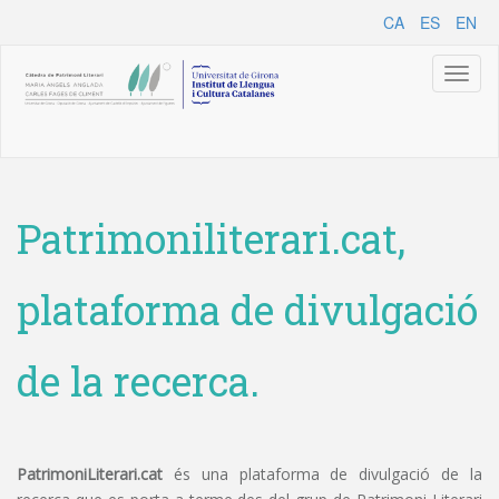
CA
ES
EN
Toggl
naviga
Patrimoniliterari.cat,
plataforma de divulgació
de la recerca.
PatrimoniLiterari.cat
és una plataforma de divulgació de la