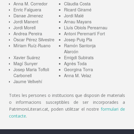
Anna M. Corredor
Clàudia Costa
Enric Falguera
Ricard Giramé
Danae Jimenez
Jordi Malé
Jordi Manent
Arnau Mayans
Jordi Morell
Lluís Obiols Perearnau
Andrea Pereira
Antoni Peremartí Fort
Òscar Pérez Silvestre
Josep Puig Pla
Míriam Ruíz-Ruano
Ramón Santonja
Alarcón
Xavier Suárez
Emigdi Subirats
Magí Sunyer
Agnès Toda
Josep Maria Toffoli
Georgina Torra
Carbonell
Anna M. Velaz
Jaume Vellvehí
Totes les persones o institucions que disposin de materials
o informacions susceptibles de ser incorporades a
PatrimoniLiterari.cat, poden utilitzar el nostre
formulari de
contacte
.