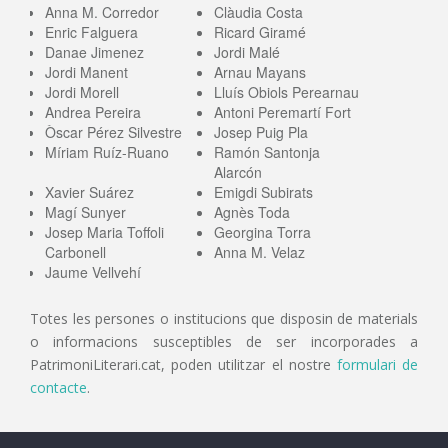
Anna M. Corredor
Clàudia Costa
Enric Falguera
Ricard Giramé
Danae Jimenez
Jordi Malé
Jordi Manent
Arnau Mayans
Jordi Morell
Lluís Obiols Perearnau
Andrea Pereira
Antoni Peremartí Fort
Òscar Pérez Silvestre
Josep Puig Pla
Míriam Ruíz-Ruano
Ramón Santonja
Alarcón
Xavier Suárez
Emigdi Subirats
Magí Sunyer
Agnès Toda
Josep Maria Toffoli
Georgina Torra
Carbonell
Anna M. Velaz
Jaume Vellvehí
Totes les persones o institucions que disposin de materials
o informacions susceptibles de ser incorporades a
PatrimoniLiterari.cat, poden utilitzar el nostre
formulari de
contacte
.