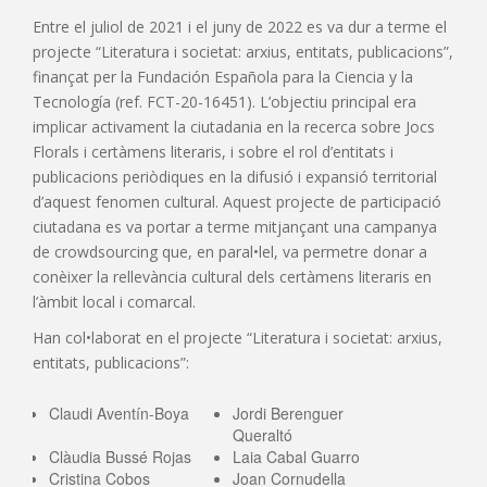
Entre el juliol de 2021 i el juny de 2022 es va dur a terme el
projecte “Literatura i societat: arxius, entitats, publicacions”,
finançat per la Fundación Española para la Ciencia y la
Tecnología (ref. FCT-20-16451). L’objectiu principal era
implicar activament la ciutadania en la recerca sobre Jocs
Florals i certàmens literaris, i sobre el rol d’entitats i
publicacions periòdiques en la difusió i expansió territorial
d’aquest fenomen cultural. Aquest projecte de participació
ciutadana es va portar a terme mitjançant una campanya
de crowdsourcing que, en paral•lel, va permetre donar a
conèixer la rellevància cultural dels certàmens literaris en
l’àmbit local i comarcal.
Han col•laborat en el projecte “Literatura i societat: arxius,
entitats, publicacions”:
Claudi Aventín-Boya
Jordi Berenguer
Queraltó
Clàudia Bussé Rojas
Laia Cabal Guarro
Cristina Cobos
Joan Cornudella