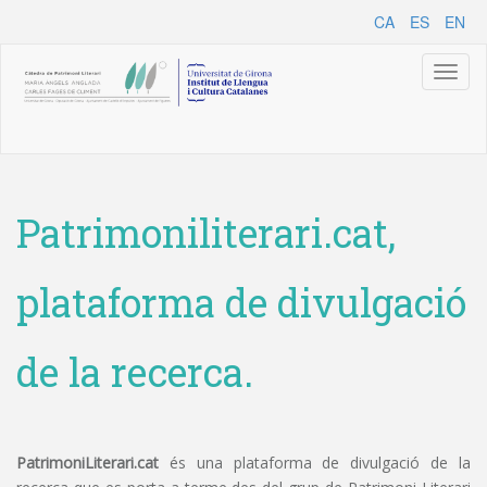
CA
ES
EN
Toggl
naviga
Patrimoniliterari.cat,
plataforma de divulgació
de la recerca.
PatrimoniLiterari.cat
és una plataforma de divulgació de la