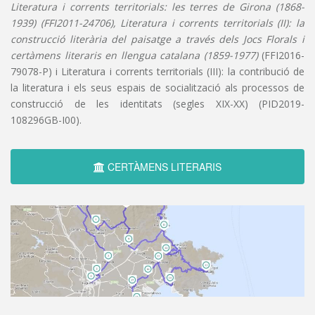
Literatura i corrents territorials: les terres de Girona (1868-
1939) (FFI2011-24706), Literatura i corrents territorials (II): la
construcció literària del paisatge a través dels Jocs Florals i
certàmens literaris en llengua catalana (1859-1977)
(FFI2016-
79078-P) i Literatura i corrents territorials (III): la contribució de
la literatura i els seus espais de socialització als processos de
construcció de les identitats (segles XIX-XX) (PID2019-
108296GB-I00).
CERTÀMENS LITERARIS