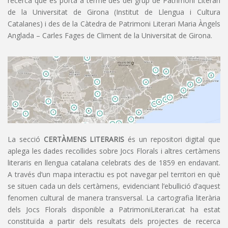
recerca que es porta a terme des del grup de Patrimoni Literari
de la Universitat de Girona (Institut de Llengua i Cultura
Catalanes) i des de la Càtedra de Patrimoni Literari Maria Àngels
Anglada – Carles Fages de Climent de la Universitat de Girona.
La secció
CERTÀMENS LITERARIS
és un repositori digital que
aplega les dades recollides sobre Jocs Florals i altres certàmens
literaris en llengua catalana celebrats des de 1859 en endavant.
A través d’un mapa interactiu es pot navegar pel territori en què
se situen cada un dels certàmens, evidenciant l’ebullició d’aquest
fenomen cultural de manera transversal. La cartografia literària
dels Jocs Florals disponible a PatrimoniLiterari.cat ha estat
constituïda a partir dels resultats dels projectes de recerca