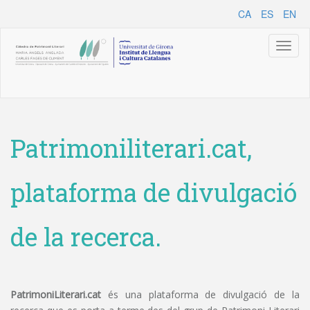
CA
ES
EN
Toggl
naviga
Patrimoniliterari.cat,
plataforma de divulgació
de la recerca.
PatrimoniLiterari.cat
és una plataforma de divulgació de la