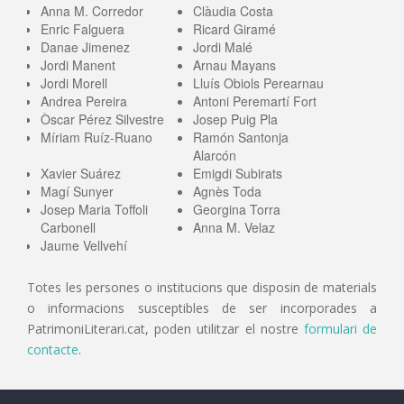
Anna M. Corredor
Clàudia Costa
Enric Falguera
Ricard Giramé
Danae Jimenez
Jordi Malé
Jordi Manent
Arnau Mayans
Jordi Morell
Lluís Obiols Perearnau
Andrea Pereira
Antoni Peremartí Fort
Òscar Pérez Silvestre
Josep Puig Pla
Míriam Ruíz-Ruano
Ramón Santonja
Alarcón
Xavier Suárez
Emigdi Subirats
Magí Sunyer
Agnès Toda
Josep Maria Toffoli
Georgina Torra
Carbonell
Anna M. Velaz
Jaume Vellvehí
Totes les persones o institucions que disposin de materials
o informacions susceptibles de ser incorporades a
PatrimoniLiterari.cat, poden utilitzar el nostre
formulari de
contacte
.