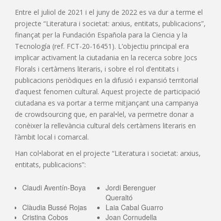
Entre el juliol de 2021 i el juny de 2022 es va dur a terme el
projecte “Literatura i societat: arxius, entitats, publicacions”,
finançat per la Fundación Española para la Ciencia y la
Tecnología (ref. FCT-20-16451). L’objectiu principal era
implicar activament la ciutadania en la recerca sobre Jocs
Florals i certàmens literaris, i sobre el rol d’entitats i
publicacions periòdiques en la difusió i expansió territorial
d’aquest fenomen cultural. Aquest projecte de participació
ciutadana es va portar a terme mitjançant una campanya
de crowdsourcing que, en paral•lel, va permetre donar a
conèixer la rellevància cultural dels certàmens literaris en
l’àmbit local i comarcal.
Han col•laborat en el projecte “Literatura i societat: arxius,
entitats, publicacions”:
Claudi Aventín-Boya
Jordi Berenguer
Queraltó
Clàudia Bussé Rojas
Laia Cabal Guarro
Cristina Cobos
Joan Cornudella