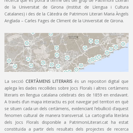
recerca que es porta a terme des del grup de Patrimoni Literari
de la Universitat de Girona (Institut de Llengua i Cultura
Catalanes) i des de la Càtedra de Patrimoni Literari Maria Àngels
Anglada – Carles Fages de Climent de la Universitat de Girona.
La secció
CERTÀMENS LITERARIS
és un repositori digital que
aplega les dades recollides sobre Jocs Florals i altres certàmens
literaris en llengua catalana celebrats des de 1859 en endavant.
A través d’un mapa interactiu es pot navegar pel territori en què
se situen cada un dels certàmens, evidenciant l’ebullició d’aquest
fenomen cultural de manera transversal. La cartografia literària
dels Jocs Florals disponible a PatrimoniLiterari.cat ha estat
constituïda a partir dels resultats dels projectes de recerca