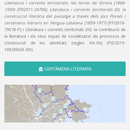
Literatura i corrents territorials: les terres de Girona (1868-
1939) (FFI2011-24706), Literatura i corrents territorials (II): la
construcció literària del paisatge a través dels Jocs Florals i
certàmens literaris en llengua catalana (1859-1977)
(FFI2016-
79078-P) i Literatura i corrents territorials (III): la contribució de
la literatura i els seus espais de socialització als processos de
construcció de les identitats (segles XIX-XX) (PID2019-
108296GB-I00).
CERTÀMENS LITERARIS