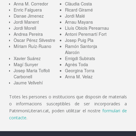
Anna M. Corredor
Clàudia Costa
Enric Falguera
Ricard Giramé
Danae Jimenez
Jordi Malé
Jordi Manent
Arnau Mayans
Jordi Morell
Lluís Obiols Perearnau
Andrea Pereira
Antoni Peremartí Fort
Òscar Pérez Silvestre
Josep Puig Pla
Míriam Ruíz-Ruano
Ramón Santonja
Alarcón
Xavier Suárez
Emigdi Subirats
Magí Sunyer
Agnès Toda
Josep Maria Toffoli
Georgina Torra
Carbonell
Anna M. Velaz
Jaume Vellvehí
Totes les persones o institucions que disposin de materials
o informacions susceptibles de ser incorporades a
PatrimoniLiterari.cat, poden utilitzar el nostre
formulari de
contacte
.