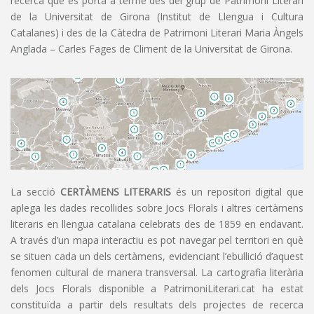
recerca que es porta a terme des del grup de Patrimoni Literari
de la Universitat de Girona (Institut de Llengua i Cultura
Catalanes) i des de la Càtedra de Patrimoni Literari Maria Àngels
Anglada – Carles Fages de Climent de la Universitat de Girona.
La secció
CERTÀMENS LITERARIS
és un repositori digital que
aplega les dades recollides sobre Jocs Florals i altres certàmens
literaris en llengua catalana celebrats des de 1859 en endavant.
A través d’un mapa interactiu es pot navegar pel territori en què
se situen cada un dels certàmens, evidenciant l’ebullició d’aquest
fenomen cultural de manera transversal. La cartografia literària
dels Jocs Florals disponible a PatrimoniLiterari.cat ha estat
constituïda a partir dels resultats dels projectes de recerca