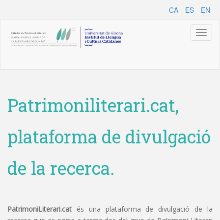
CA
ES
EN
Toggl
naviga
Patrimoniliterari.cat,
plataforma de divulgació
de la recerca.
PatrimoniLiterari.cat
és una plataforma de divulgació de la