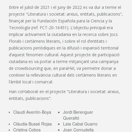
Entre el juliol de 2021 i el juny de 2022 es va dur a terme el
projecte “Literatura i societat: arxius, entitats, publicacions”,
finançat per la Fundación Española para la Ciencia y la
Tecnología (ref. FCT-20-16451). L’objectiu principal era
implicar activament la ciutadania en la recerca sobre Jocs
Florals i certàmens literaris, i sobre el rol d’entitats i
publicacions periòdiques en la difusió i expansió territorial
d’aquest fenomen cultural. Aquest projecte de participació
ciutadana es va portar a terme mitjançant una campanya
de crowdsourcing que, en paral•lel, va permetre donar a
conèixer la rellevància cultural dels certàmens literaris en
l’àmbit local i comarcal.
Han col•laborat en el projecte “Literatura i societat: arxius,
entitats, publicacions”:
Claudi Aventín-Boya
Jordi Berenguer
Queraltó
Clàudia Bussé Rojas
Laia Cabal Guarro
Cristina Cobos
Joan Cornudella