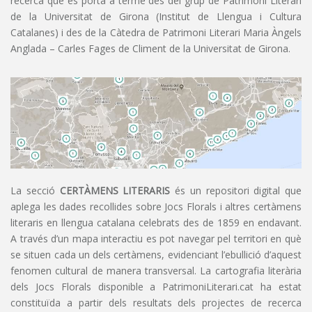
recerca que es porta a terme des del grup de Patrimoni Literari
de la Universitat de Girona (Institut de Llengua i Cultura
Catalanes) i des de la Càtedra de Patrimoni Literari Maria Àngels
Anglada – Carles Fages de Climent de la Universitat de Girona.
La secció
CERTÀMENS LITERARIS
és un repositori digital que
aplega les dades recollides sobre Jocs Florals i altres certàmens
literaris en llengua catalana celebrats des de 1859 en endavant.
A través d’un mapa interactiu es pot navegar pel territori en què
se situen cada un dels certàmens, evidenciant l’ebullició d’aquest
fenomen cultural de manera transversal. La cartografia literària
dels Jocs Florals disponible a PatrimoniLiterari.cat ha estat
constituïda a partir dels resultats dels projectes de recerca