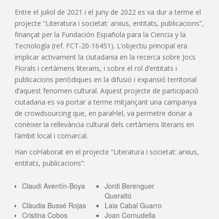
Entre el juliol de 2021 i el juny de 2022 es va dur a terme el
projecte “Literatura i societat: arxius, entitats, publicacions”,
finançat per la Fundación Española para la Ciencia y la
Tecnología (ref. FCT-20-16451). L’objectiu principal era
implicar activament la ciutadania en la recerca sobre Jocs
Florals i certàmens literaris, i sobre el rol d’entitats i
publicacions periòdiques en la difusió i expansió territorial
d’aquest fenomen cultural. Aquest projecte de participació
ciutadana es va portar a terme mitjançant una campanya
de crowdsourcing que, en paral•lel, va permetre donar a
conèixer la rellevància cultural dels certàmens literaris en
l’àmbit local i comarcal.
Han col•laborat en el projecte “Literatura i societat: arxius,
entitats, publicacions”:
Claudi Aventín-Boya
Jordi Berenguer
Queraltó
Clàudia Bussé Rojas
Laia Cabal Guarro
Cristina Cobos
Joan Cornudella