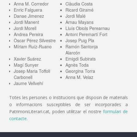
Anna M. Corredor
Clàudia Costa
Enric Falguera
Ricard Giramé
Danae Jimenez
Jordi Malé
Jordi Manent
Arnau Mayans
Jordi Morell
Lluís Obiols Perearnau
Andrea Pereira
Antoni Peremartí Fort
Òscar Pérez Silvestre
Josep Puig Pla
Míriam Ruíz-Ruano
Ramón Santonja
Alarcón
Xavier Suárez
Emigdi Subirats
Magí Sunyer
Agnès Toda
Josep Maria Toffoli
Georgina Torra
Carbonell
Anna M. Velaz
Jaume Vellvehí
Totes les persones o institucions que disposin de materials
o informacions susceptibles de ser incorporades a
PatrimoniLiterari.cat, poden utilitzar el nostre
formulari de
contacte
.