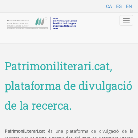
CA
ES
EN
Toggl
naviga
Patrimoniliterari.cat,
plataforma de divulgació
de la recerca.
PatrimoniLiterari.cat
és una plataforma de divulgació de la