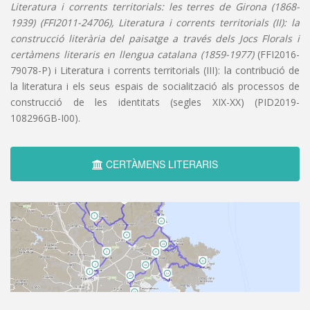
Literatura i corrents territorials: les terres de Girona (1868-
1939) (FFI2011-24706), Literatura i corrents territorials (II): la
construcció literària del paisatge a través dels Jocs Florals i
certàmens literaris en llengua catalana (1859-1977)
(FFI2016-
79078-P) i Literatura i corrents territorials (III): la contribució de
la literatura i els seus espais de socialització als processos de
construcció de les identitats (segles XIX-XX) (PID2019-
108296GB-I00).
CERTÀMENS LITERARIS