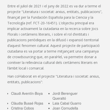
Entre el juliol de 2021 i el juny de 2022 es va dur a terme el
projecte “Literatura i societat: arxius, entitats, publicacions”,
finançat per la Fundación Española para la Ciencia y la
Tecnología (ref. FCT-20-16451). L’objectiu principal era
implicar activament la ciutadania en la recerca sobre Jocs
Florals i certàmens literaris, i sobre el rol d’entitats i
publicacions periòdiques en la difusió i expansió territorial
d’aquest fenomen cultural. Aquest projecte de participació
ciutadana es va portar a terme mitjançant una campanya
de crowdsourcing que, en paral•lel, va permetre donar a
conèixer la rellevància cultural dels certàmens literaris en
l’àmbit local i comarcal.
Han col•laborat en el projecte “Literatura i societat: arxius,
entitats, publicacions”:
Claudi Aventín-Boya
Jordi Berenguer
Queraltó
Clàudia Bussé Rojas
Laia Cabal Guarro
Cristina Cobos
Joan Cornudella