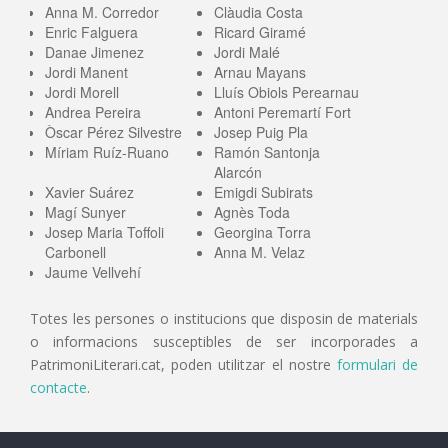
Anna M. Corredor
Clàudia Costa
Enric Falguera
Ricard Giramé
Danae Jimenez
Jordi Malé
Jordi Manent
Arnau Mayans
Jordi Morell
Lluís Obiols Perearnau
Andrea Pereira
Antoni Peremartí Fort
Òscar Pérez Silvestre
Josep Puig Pla
Míriam Ruíz-Ruano
Ramón Santonja
Alarcón
Xavier Suárez
Emigdi Subirats
Magí Sunyer
Agnès Toda
Josep Maria Toffoli
Georgina Torra
Carbonell
Anna M. Velaz
Jaume Vellvehí
Totes les persones o institucions que disposin de materials
o informacions susceptibles de ser incorporades a
PatrimoniLiterari.cat, poden utilitzar el nostre
formulari de
contacte
.