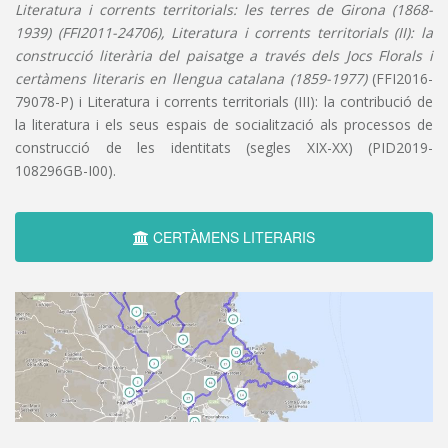
Literatura i corrents territorials: les terres de Girona (1868-
1939) (FFI2011-24706), Literatura i corrents territorials (II): la
construcció literària del paisatge a través dels Jocs Florals i
certàmens literaris en llengua catalana (1859-1977)
(FFI2016-
79078-P) i Literatura i corrents territorials (III): la contribució de
la literatura i els seus espais de socialització als processos de
construcció de les identitats (segles XIX-XX) (PID2019-
108296GB-I00).
CERTÀMENS LITERARIS