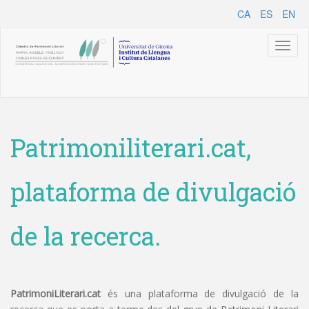
CA
ES
EN
Toggl
naviga
Patrimoniliterari.cat,
plataforma de divulgació
de la recerca.
PatrimoniLiterari.cat
és una plataforma de divulgació de la