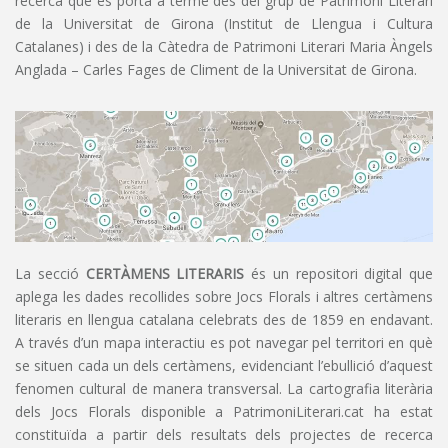
recerca que es porta a terme des del grup de Patrimoni Literari
de la Universitat de Girona (Institut de Llengua i Cultura
Catalanes) i des de la Càtedra de Patrimoni Literari Maria Àngels
Anglada – Carles Fages de Climent de la Universitat de Girona.
La secció
CERTÀMENS LITERARIS
és un repositori digital que
aplega les dades recollides sobre Jocs Florals i altres certàmens
literaris en llengua catalana celebrats des de 1859 en endavant.
A través d’un mapa interactiu es pot navegar pel territori en què
se situen cada un dels certàmens, evidenciant l’ebullició d’aquest
fenomen cultural de manera transversal. La cartografia literària
dels Jocs Florals disponible a PatrimoniLiterari.cat ha estat
constituïda a partir dels resultats dels projectes de recerca