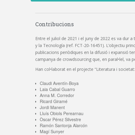
Contribucions
Entre el juliol de 2021 i el juny de 2022 es va dur a
y la Tecnología (ref. FCT-20-16451). L’objectiu princi
publicacions periòdiques en la difusió i expansió t
campanya de crowdsourcing que, en paral•lel, va perm
Han col•laborat en el projecte “Literatura i societat:
Claudi Aventín-Boya
Laia Cabal Guarro
Anna M. Corredor
Ricard Giramé
Jordi Manent
Lluís Obiols Perearnau
Òscar Pérez Silvestre
Ramón Santonja Alarcón
Magí Sunyer