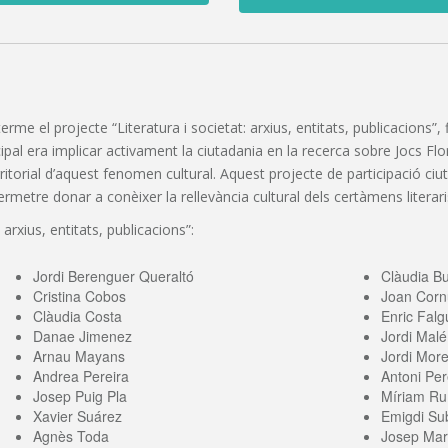
 terme el projecte “Literatura i societat: arxius, entitats, publicacions
pal era implicar activament la ciutadania en la recerca sobre Jocs Florals
erritorial d’aquest fenomen cultural. Aquest projecte de participació c
etre donar a conèixer la rellevància cultural dels certàmens literaris
 arxius, entitats, publicacions”:
Jordi Berenguer Queraltó
Clàudia B
Cristina Cobos
Joan Corn
Clàudia Costa
Enric Falg
Danae Jimenez
Jordi Malé
Arnau Mayans
Jordi More
Andrea Pereira
Antoni Per
Josep Puig Pla
Míriam Ru
Xavier Suárez
Emigdi Sub
Agnès Toda
Josep Mari