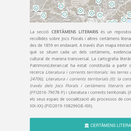
La secció
CERTÀMENS LITERARIS
és un repositor
recollides sobre Jocs Florals i altres certàmens liter
des de 1859 en endavant. A través d’un mapa interacti
què se situen cada un dels certàmens, evidencian
cultural de manera transversal. La cartografia literàr
PatrimoniLiterari.cat ha estat constituïda a partir 
recerca
Literatura i corrents territorials: les terre
24706), Literatura i corrents territorials (II): la co
través dels Jocs Florals i certàmens literaris e
(FFI2016-79078-P) i Literatura i corrents territorials (III
els seus espais de socialització als processos de cons
XIX-XX) (PID2019-108296GB-I00).
CERTÀMENS LITERA