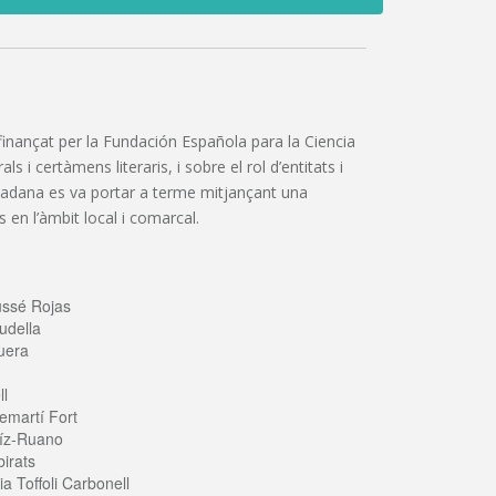
”, finançat per la Fundación Española para la Ciencia
 i certàmens literaris, i sobre el rol d’entitats i
iutadana es va portar a terme mitjançant una
 en l’àmbit local i comarcal.
ussé Rojas
udella
uera
ll
emartí Fort
íz-Ruano
irats
a Toffoli Carbonell