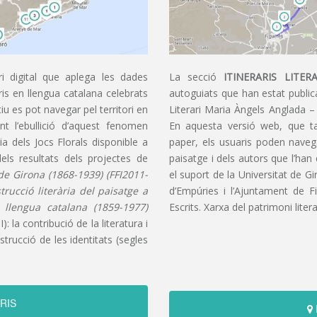
i digital que aplega les dades
La secció
ITINERARIS LITERA
aris en llengua catalana celebrats
autoguiats que han estat publica
u es pot navegar pel territori en
Literari Maria Àngels Anglada –
t l’ebullició d’aquest fenomen
En aquesta versió web, que t
ia dels Jocs Florals disponible a
paper, els usuaris poden navegar
dels resultats dels projectes de
paisatge i dels autors que l’han
s de Girona (1868-1939) (FFI2011-
el suport de la Universitat de G
nstrucció literària del paisatge a
d’Empúries i l’Ajuntament de F
n llengua catalana (1859-1977)
Escrits. Xarxa del patrimoni litera
): la contribució de la literatura i
trucció de les identitats (segles
RIS