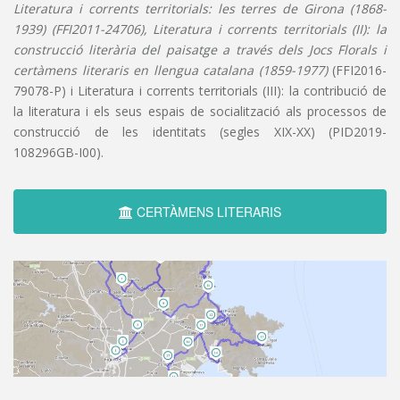
Literatura i corrents territorials: les terres de Girona (1868-
1939) (FFI2011-24706), Literatura i corrents territorials (II): la
construcció literària del paisatge a través dels Jocs Florals i
certàmens literaris en llengua catalana (1859-1977)
(FFI2016-
79078-P) i Literatura i corrents territorials (III): la contribució de
la literatura i els seus espais de socialització als processos de
construcció de les identitats (segles XIX-XX) (PID2019-
108296GB-I00).
CERTÀMENS LITERARIS