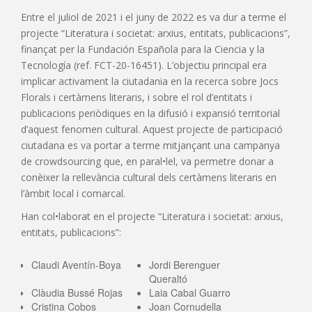
Entre el juliol de 2021 i el juny de 2022 es va dur a terme el
projecte “Literatura i societat: arxius, entitats, publicacions”,
finançat per la Fundación Española para la Ciencia y la
Tecnología (ref. FCT-20-16451). L’objectiu principal era
implicar activament la ciutadania en la recerca sobre Jocs
Florals i certàmens literaris, i sobre el rol d’entitats i
publicacions periòdiques en la difusió i expansió territorial
d’aquest fenomen cultural. Aquest projecte de participació
ciutadana es va portar a terme mitjançant una campanya
de crowdsourcing que, en paral•lel, va permetre donar a
conèixer la rellevància cultural dels certàmens literaris en
l’àmbit local i comarcal.
Han col•laborat en el projecte “Literatura i societat: arxius,
entitats, publicacions”:
Claudi Aventín-Boya
Jordi Berenguer
Queraltó
Clàudia Bussé Rojas
Laia Cabal Guarro
Cristina Cobos
Joan Cornudella