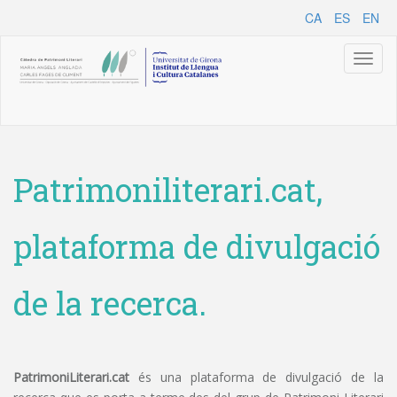
CA
ES
EN
Toggl
naviga
Patrimoniliterari.cat,
plataforma de divulgació
de la recerca.
PatrimoniLiterari.cat
és una plataforma de divulgació de la