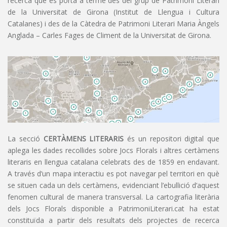
recerca que es porta a terme des del grup de Patrimoni Literari
de la Universitat de Girona (Institut de Llengua i Cultura
Catalanes) i des de la Càtedra de Patrimoni Literari Maria Àngels
Anglada – Carles Fages de Climent de la Universitat de Girona.
La secció
CERTÀMENS LITERARIS
és un repositori digital que
aplega les dades recollides sobre Jocs Florals i altres certàmens
literaris en llengua catalana celebrats des de 1859 en endavant.
A través d’un mapa interactiu es pot navegar pel territori en què
se situen cada un dels certàmens, evidenciant l’ebullició d’aquest
fenomen cultural de manera transversal. La cartografia literària
dels Jocs Florals disponible a PatrimoniLiterari.cat ha estat
constituïda a partir dels resultats dels projectes de recerca