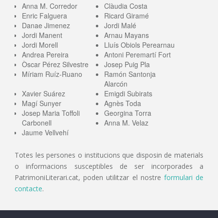
Anna M. Corredor
Clàudia Costa
Enric Falguera
Ricard Giramé
Danae Jimenez
Jordi Malé
Jordi Manent
Arnau Mayans
Jordi Morell
Lluís Obiols Perearnau
Andrea Pereira
Antoni Peremartí Fort
Òscar Pérez Silvestre
Josep Puig Pla
Míriam Ruíz-Ruano
Ramón Santonja
Alarcón
Xavier Suárez
Emigdi Subirats
Magí Sunyer
Agnès Toda
Josep Maria Toffoli
Georgina Torra
Carbonell
Anna M. Velaz
Jaume Vellvehí
Totes les persones o institucions que disposin de materials
o informacions susceptibles de ser incorporades a
PatrimoniLiterari.cat, poden utilitzar el nostre
formulari de
contacte
.