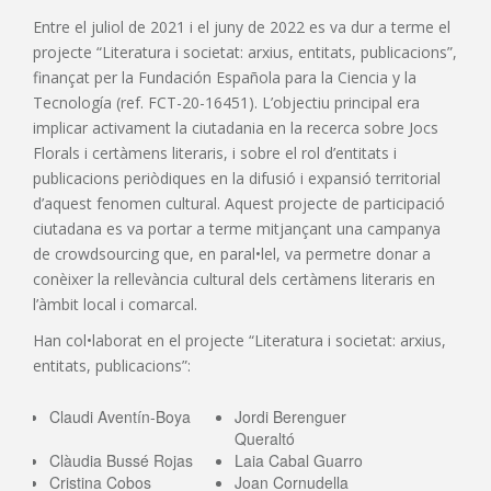
Entre el juliol de 2021 i el juny de 2022 es va dur a terme el
projecte “Literatura i societat: arxius, entitats, publicacions”,
finançat per la Fundación Española para la Ciencia y la
Tecnología (ref. FCT-20-16451). L’objectiu principal era
implicar activament la ciutadania en la recerca sobre Jocs
Florals i certàmens literaris, i sobre el rol d’entitats i
publicacions periòdiques en la difusió i expansió territorial
d’aquest fenomen cultural. Aquest projecte de participació
ciutadana es va portar a terme mitjançant una campanya
de crowdsourcing que, en paral•lel, va permetre donar a
conèixer la rellevància cultural dels certàmens literaris en
l’àmbit local i comarcal.
Han col•laborat en el projecte “Literatura i societat: arxius,
entitats, publicacions”:
Claudi Aventín-Boya
Jordi Berenguer
Queraltó
Clàudia Bussé Rojas
Laia Cabal Guarro
Cristina Cobos
Joan Cornudella