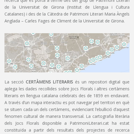
recerca que es porta a terme des del grup de Patrimoni Literari
de la Universitat de Girona (Institut de Llengua i Cultura
Catalanes) i des de la Càtedra de Patrimoni Literari Maria Àngels
Anglada – Carles Fages de Climent de la Universitat de Girona.
La secció
CERTÀMENS LITERARIS
és un repositori digital que
aplega les dades recollides sobre Jocs Florals i altres certàmens
literaris en llengua catalana celebrats des de 1859 en endavant.
A través d’un mapa interactiu es pot navegar pel territori en què
se situen cada un dels certàmens, evidenciant l’ebullició d’aquest
fenomen cultural de manera transversal. La cartografia literària
dels Jocs Florals disponible a PatrimoniLiterari.cat ha estat
constituïda a partir dels resultats dels projectes de recerca