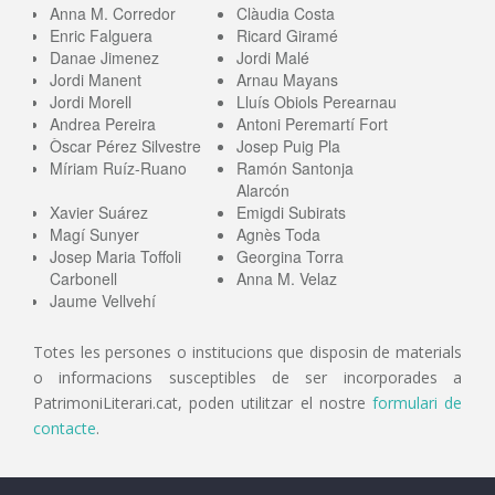
Anna M. Corredor
Clàudia Costa
Enric Falguera
Ricard Giramé
Danae Jimenez
Jordi Malé
Jordi Manent
Arnau Mayans
Jordi Morell
Lluís Obiols Perearnau
Andrea Pereira
Antoni Peremartí Fort
Òscar Pérez Silvestre
Josep Puig Pla
Míriam Ruíz-Ruano
Ramón Santonja
Alarcón
Xavier Suárez
Emigdi Subirats
Magí Sunyer
Agnès Toda
Josep Maria Toffoli
Georgina Torra
Carbonell
Anna M. Velaz
Jaume Vellvehí
Totes les persones o institucions que disposin de materials
o informacions susceptibles de ser incorporades a
PatrimoniLiterari.cat, poden utilitzar el nostre
formulari de
contacte
.