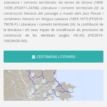
Literatura i corrents territorials: les terres de Girona (1868-
1939) (FFI2011-24706), Literatura i corrents territorials (II): la
construcció literària del paisatge a través dels Jocs Florals i
certàmens literaris en llengua catalana (1859-1977)
(FFI2016-
79078-P) i Literatura i corrents territorials (III): la contribució de
la literatura i els seus espais de socialització als processos de
construcció de les identitats (segles XIX-XX) (PID2019-
108296GB-I00).
CERTÀMENS LITERARIS