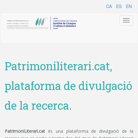
CA
ES
EN
Toggl
naviga
Patrimoniliterari.cat,
plataforma de divulgació
de la recerca.
PatrimoniLiterari.cat
és una plataforma de divulgació de la