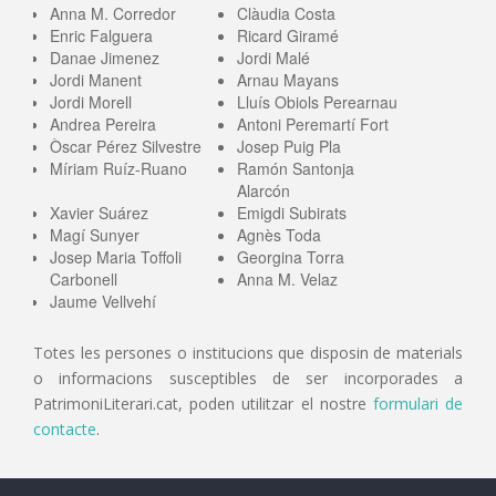
Anna M. Corredor
Clàudia Costa
Enric Falguera
Ricard Giramé
Danae Jimenez
Jordi Malé
Jordi Manent
Arnau Mayans
Jordi Morell
Lluís Obiols Perearnau
Andrea Pereira
Antoni Peremartí Fort
Òscar Pérez Silvestre
Josep Puig Pla
Míriam Ruíz-Ruano
Ramón Santonja
Alarcón
Xavier Suárez
Emigdi Subirats
Magí Sunyer
Agnès Toda
Josep Maria Toffoli
Georgina Torra
Carbonell
Anna M. Velaz
Jaume Vellvehí
Totes les persones o institucions que disposin de materials
o informacions susceptibles de ser incorporades a
PatrimoniLiterari.cat, poden utilitzar el nostre
formulari de
contacte
.