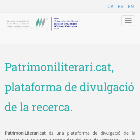
CA
ES
EN
Toggl
naviga
Patrimoniliterari.cat,
plataforma de divulgació
de la recerca.
PatrimoniLiterari.cat
és una plataforma de divulgació de la