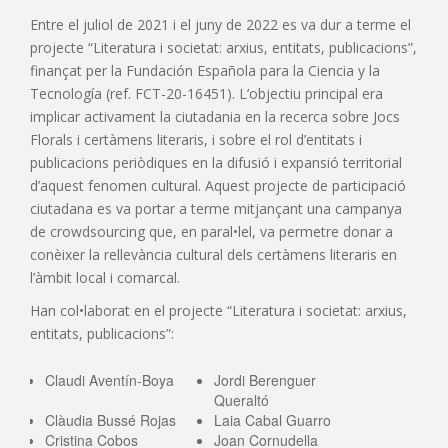
Entre el juliol de 2021 i el juny de 2022 es va dur a terme el
projecte “Literatura i societat: arxius, entitats, publicacions”,
finançat per la Fundación Española para la Ciencia y la
Tecnología (ref. FCT-20-16451). L’objectiu principal era
implicar activament la ciutadania en la recerca sobre Jocs
Florals i certàmens literaris, i sobre el rol d’entitats i
publicacions periòdiques en la difusió i expansió territorial
d’aquest fenomen cultural. Aquest projecte de participació
ciutadana es va portar a terme mitjançant una campanya
de crowdsourcing que, en paral•lel, va permetre donar a
conèixer la rellevància cultural dels certàmens literaris en
l’àmbit local i comarcal.
Han col•laborat en el projecte “Literatura i societat: arxius,
entitats, publicacions”:
Claudi Aventín-Boya
Jordi Berenguer
Queraltó
Clàudia Bussé Rojas
Laia Cabal Guarro
Cristina Cobos
Joan Cornudella