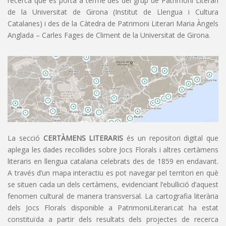
recerca que es porta a terme des del grup de Patrimoni Literari
de la Universitat de Girona (Institut de Llengua i Cultura
Catalanes) i des de la Càtedra de Patrimoni Literari Maria Àngels
Anglada – Carles Fages de Climent de la Universitat de Girona.
La secció
CERTÀMENS LITERARIS
és un repositori digital que
aplega les dades recollides sobre Jocs Florals i altres certàmens
literaris en llengua catalana celebrats des de 1859 en endavant.
A través d’un mapa interactiu es pot navegar pel territori en què
se situen cada un dels certàmens, evidenciant l’ebullició d’aquest
fenomen cultural de manera transversal. La cartografia literària
dels Jocs Florals disponible a PatrimoniLiterari.cat ha estat
constituïda a partir dels resultats dels projectes de recerca