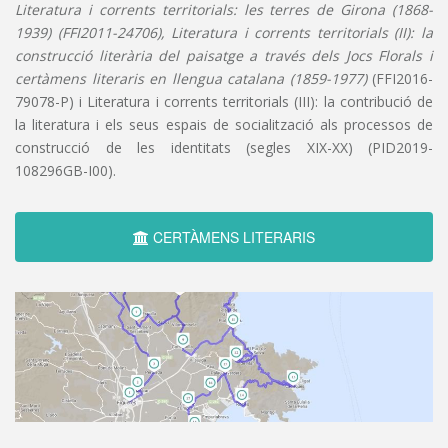
Literatura i corrents territorials: les terres de Girona (1868-
1939) (FFI2011-24706), Literatura i corrents territorials (II): la
construcció literària del paisatge a través dels Jocs Florals i
certàmens literaris en llengua catalana (1859-1977)
(FFI2016-
79078-P) i Literatura i corrents territorials (III): la contribució de
la literatura i els seus espais de socialització als processos de
construcció de les identitats (segles XIX-XX) (PID2019-
108296GB-I00).
CERTÀMENS LITERARIS