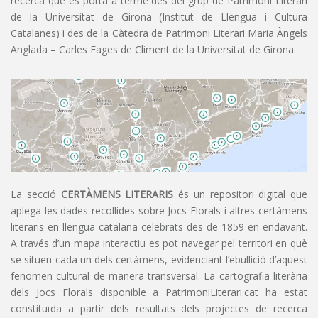
recerca que es porta a terme des del grup de Patrimoni Literari
de la Universitat de Girona (Institut de Llengua i Cultura
Catalanes) i des de la Càtedra de Patrimoni Literari Maria Àngels
Anglada – Carles Fages de Climent de la Universitat de Girona.
La secció
CERTÀMENS LITERARIS
és un repositori digital que
aplega les dades recollides sobre Jocs Florals i altres certàmens
literaris en llengua catalana celebrats des de 1859 en endavant.
A través d’un mapa interactiu es pot navegar pel territori en què
se situen cada un dels certàmens, evidenciant l’ebullició d’aquest
fenomen cultural de manera transversal. La cartografia literària
dels Jocs Florals disponible a PatrimoniLiterari.cat ha estat
constituïda a partir dels resultats dels projectes de recerca