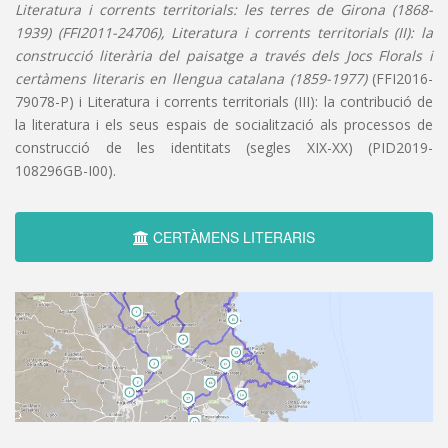
Literatura i corrents territorials: les terres de Girona (1868-
1939) (FFI2011-24706), Literatura i corrents territorials (II): la
construcció literària del paisatge a través dels Jocs Florals i
certàmens literaris en llengua catalana (1859-1977)
(FFI2016-
79078-P) i Literatura i corrents territorials (III): la contribució de
la literatura i els seus espais de socialització als processos de
construcció de les identitats (segles XIX-XX) (PID2019-
108296GB-I00).
CERTÀMENS LITERARIS