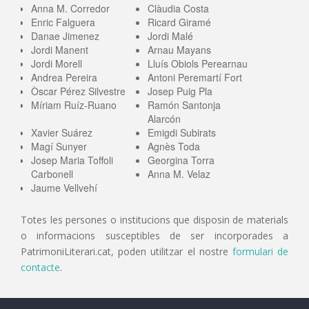
Anna M. Corredor
Clàudia Costa
Enric Falguera
Ricard Giramé
Danae Jimenez
Jordi Malé
Jordi Manent
Arnau Mayans
Jordi Morell
Lluís Obiols Perearnau
Andrea Pereira
Antoni Peremartí Fort
Òscar Pérez Silvestre
Josep Puig Pla
Míriam Ruíz-Ruano
Ramón Santonja
Alarcón
Xavier Suárez
Emigdi Subirats
Magí Sunyer
Agnès Toda
Josep Maria Toffoli
Georgina Torra
Carbonell
Anna M. Velaz
Jaume Vellvehí
Totes les persones o institucions que disposin de materials
o informacions susceptibles de ser incorporades a
PatrimoniLiterari.cat, poden utilitzar el nostre
formulari de
contacte
.