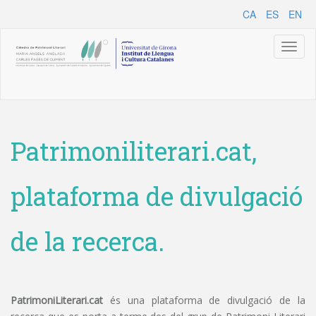
CA
ES
EN
Toggl
naviga
Patrimoniliterari.cat,
plataforma de divulgació
de la recerca.
PatrimoniLiterari.cat
és una plataforma de divulgació de la