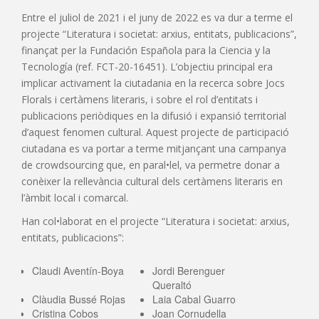
Entre el juliol de 2021 i el juny de 2022 es va dur a terme el
projecte “Literatura i societat: arxius, entitats, publicacions”,
finançat per la Fundación Española para la Ciencia y la
Tecnología (ref. FCT-20-16451). L’objectiu principal era
implicar activament la ciutadania en la recerca sobre Jocs
Florals i certàmens literaris, i sobre el rol d’entitats i
publicacions periòdiques en la difusió i expansió territorial
d’aquest fenomen cultural. Aquest projecte de participació
ciutadana es va portar a terme mitjançant una campanya
de crowdsourcing que, en paral•lel, va permetre donar a
conèixer la rellevància cultural dels certàmens literaris en
l’àmbit local i comarcal.
Han col•laborat en el projecte “Literatura i societat: arxius,
entitats, publicacions”:
Claudi Aventín-Boya
Jordi Berenguer
Queraltó
Clàudia Bussé Rojas
Laia Cabal Guarro
Cristina Cobos
Joan Cornudella